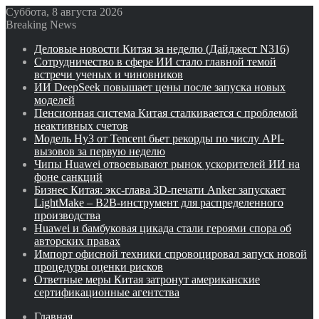
Суббота, 8 августа 2026
Breaking News
Деловые новости Китая за неделю (Дайджест N316)
Сотрудничество в сфере ИИ стало главной темой
встречи ученых и чиновников
ИИ DeepSeek повышает цены после запуска новых
моделей
Пенсионная система Китая сталкивается с проблемой
неактивных счетов
Модель Hy3 от Tencent бьет рекорды по числу API-
вызовов за первую неделю
Чипы Huawei отвоевывают рынок ускорителей ИИ на
фоне санкций
Бизнес Китая: экс-глава 3D-печати Anker запускает
LightMake – B2B-инструмент для распределенного
производства
Huawei и бамбуковая цикада стали героями спора об
авторских правах
Импорт офисной техники спровоцировал запуск новой
процедуры оценки рисков
Ответные меры Китая затронут американские
сертификационные агентства
Главная