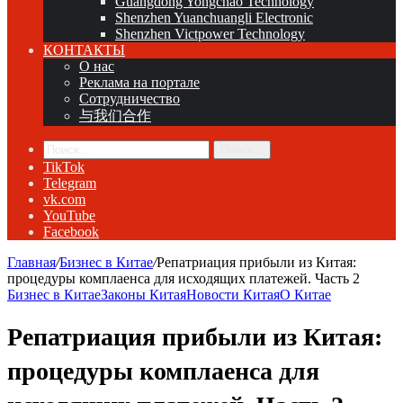
Guangdong Yongchao Technology
Shenzhen Yuanchuangli Electronic
Shenzhen Victpower Technology
КОНТАКТЫ
О нас
Реклама на портале
Сотрудничество
与我们合作
Поиск...
TikTok
Telegram
vk.com
YouTube
Facebook
Главная
/
Бизнес в Китае
/
Репатриация прибыли из Китая:
процедуры комплаенса для исходящих платежей. Часть 2
Бизнес в Китае
Законы Китая
Новости Китая
О Китае
Репатриация прибыли из Китая:
процедуры комплаенса для