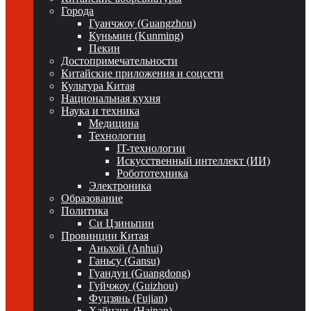
Города
Гуанчжоу (Guangzhou)
Куньмин (Kunming)
Пекин
Достопримечательности
Китайские приложения и соцсети
Культура Китая
Национальная кухня
Наука и техника
Медицина
Технологии
IT-технологии
Искусственный интеллект (ИИ)
Робототехника
Электроника
Образование
Политика
Си Цзиньпин
Провинции Китая
Аньхой (Anhui)
Ганьсу (Gansu)
Гуандун (Guangdong)
Гуйчжоу (Guizhou)
Фуцзянь (Fujian)
Хайнань (Hainan)