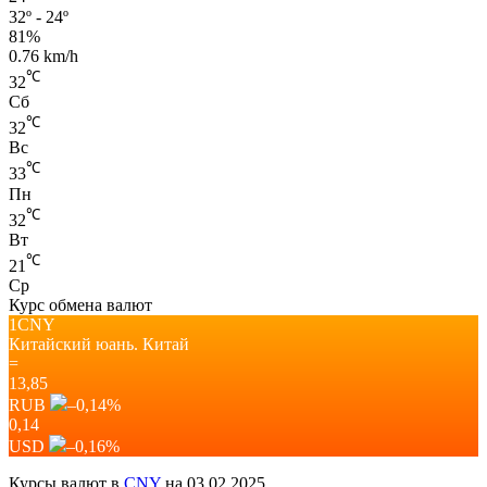
32º - 24º
81%
0.76 km/h
℃
32
Сб
℃
32
Вс
℃
33
Пн
℃
32
Вт
℃
21
Ср
Курс обмена валют
1CNY
Китайский юань.
Китай
=
13,85
RUB
–0,14
%
0,14
USD
–0,16
%
Курсы валют в
CNY
на 03.02.2025