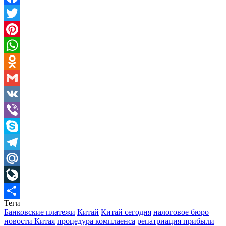
Facebook
Twitter
Pinterest
WhatsApp
Odnoklassniki
Gmail
VK
Viber
Skype
Telegram
Mail.Ru
LiveJournal
Теги
Отправить
Банковские платежи
Китай
Китай сегодня
налоговое бюро
новости Китая
процедура комплаенса
репатриация прибыли