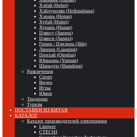
Хэбэй (Hebei)
Хэйлунцзян (Heilongjiang)
Хэнань (Henan)
Хубэй (Hubei)
Хунань (Hunan)
Цзянсу (Jiangsu)
Цзянси (Jiangxi)
Гирин / Цзилинь (Jilin)
Ляонин (Liaoning)
Цинхай (Qinghai)
Юньнань (Yunnan)
Шаньдун (Shandong)
Развлечения
Спорт
Видео
Игры
Юмор
Традиции
Туризм
ПОСТАВКИ ИЗ КИТАЯ
КАТАЛОГ
Каталог производителей электроники
Lipower
CTECHI