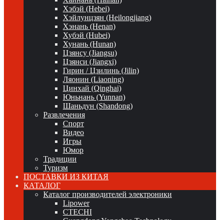
Хэбэй (Hebei)
Хэйлунцзян (Heilongjiang)
Хэнань (Henan)
Хубэй (Hubei)
Хунань (Hunan)
Цзянсу (Jiangsu)
Цзянси (Jiangxi)
Гирин / Цзилинь (Jilin)
Ляонин (Liaoning)
Цинхай (Qinghai)
Юньнань (Yunnan)
Шаньдун (Shandong)
Развлечения
Спорт
Видео
Игры
Юмор
Традиции
Туризм
ПОСТАВКИ ИЗ КИТАЯ
КАТАЛОГ
Каталог производителей электроники
Lipower
CTECHI