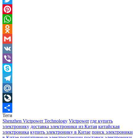
Twitter
Pinterest
WhatsApp
Odnoklassniki
Gmail
VK
Viber
Skype
Telegram
Mail.Ru
LiveJournal
Теги
Отправить
Shenzhen Victpower Technology
Victpower
где купить
электронику
доставка электроники из Китая
китайская
электроника
купить электронику в Китае
поиск электроники
в Китае
портативные электростанции
поставки электроники