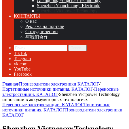
Guangdong Yongchao Technology
Shenzhen Yuanchuangli Electronic
Shenzhen Victpower Technology
КОНТАКТЫ
О нас
Реклама на портале
Сотрудничество
与我们合作
Поиск...
TikTok
Telegram
vk.com
YouTube
Facebook
Главная
/
Производители электроники КАТАЛОГ
/
Портативные источники питания. КАТАЛОГ
/
Переносные
электростанции. КАТАЛОГ
/
Shenzhen Victpower Technology –
инновации в аккумуляторных технологиях
Переносные электростанции. КАТАЛОГ
Портативные
источники питания. КАТАЛОГ
Производители электроники
КАТАЛОГ
Shenzhen Victpower Technology –