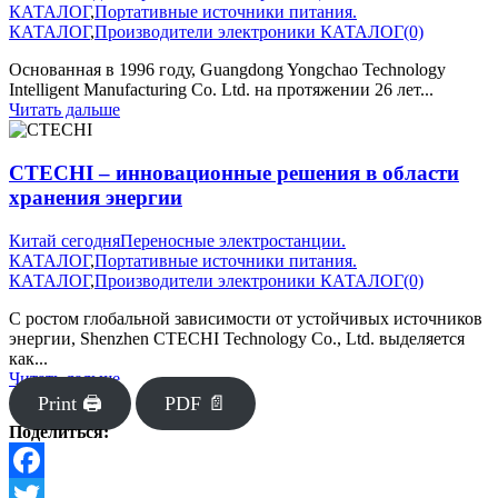
КАТАЛОГ
,
Портативные источники питания.
КАТАЛОГ
,
Производители электроники КАТАЛОГ
(0)
Основанная в 1996 году, Guangdong Yongchao Technology
Intelligent Manufacturing Co. Ltd. на протяжении 26 лет...
Читать дальше
CTECHI – инновационные решения в области
хранения энергии
Китай сегодня
Переносные электростанции.
КАТАЛОГ
,
Портативные источники питания.
КАТАЛОГ
,
Производители электроники КАТАЛОГ
(0)
С ростом глобальной зависимости от устойчивых источников
энергии, Shenzhen CTECHI Technology Co., Ltd. выделяется
как...
Читать дальше
Print 🖨
PDF 📄
Поделиться:
Facebook