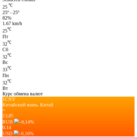
℃
25
25º - 25º
82%
1.67 km/h
℃
25
Пт
℃
32
Сб
℃
32
Вс
℃
33
Пн
℃
32
Вт
Курс обмена валют
1CNY
Китайский юань.
Китай
=
13,85
RUB
–0,14
%
0,14
USD
–0,16
%