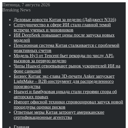
Пятница, 7 августа 2026
Breaking News
Деловые новости Китая за неделю (Дайджест N316)
Сотрудничество в сфере ИИ стало главной темой
встречи ученых и чиновников
ИИ DeepSeek повышает цены после запуска новых
моделей
Пенсионная система Китая сталкивается с проблемой
неактивных счетов
Модель Hy3 от Tencent бьет рекорды по числу API-
вызовов за первую неделю
Чипы Huawei отвоевывают рынок ускорителей ИИ на
фоне санкций
Бизнес Китая: экс-глава 3D-печати Anker запускает
LightMake – B2B-инструмент для распределенного
производства
Huawei и бамбуковая цикада стали героями спора об
авторских правах
Импорт офисной техники спровоцировал запуск новой
процедуры оценки рисков
Ответные меры Китая затронут американские
сертификационные агентства
Главная