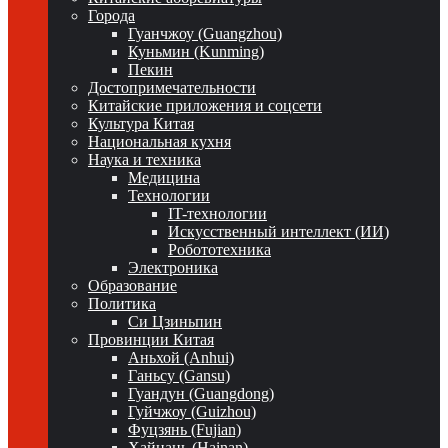
Города
Гуанчжоу (Guangzhou)
Куньмин (Kunming)
Пекин
Достопримечательности
Китайские приложения и соцсети
Культура Китая
Национальная кухня
Наука и техника
Медицина
Технологии
IT-технологии
Искусственный интеллект (ИИ)
Робототехника
Электроника
Образование
Политика
Си Цзиньпин
Провинции Китая
Аньхой (Anhui)
Ганьсу (Gansu)
Гуандун (Guangdong)
Гуйчжоу (Guizhou)
Фуцзянь (Fujian)
Хайнань (Hainan)