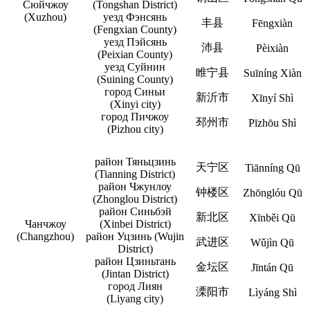
Сюйчжоу
(Tongshan District)
(Xuzhou)
уезд Фэнсянь
丰县
Fēngxiàn
(Fengxian County)
уезд Пэйсянь
沛县
Pèixiàn
(Peixian County)
уезд Суйнин
睢宁县
Suīníng Xiàn
(Suining County)
город Синьи
新沂市
Xīnyí Shì
(Xinyi city)
город Пичжоу
邳州市
Pīzhōu Shì
(Pizhou city)
район Тяньцзинь
天宁区
Tiānníng Qū
(Tianning District)
район Чжунлоу
钟楼区
Zhōnglóu Qū
(Zhonglou District)
район Синьбэй
新北区
Xīnběi Qū
Чанчжоу
(Xinbei District)
(Changzhou)
район Уцзинь (Wujin
武进区
Wǔjìn Qū
District)
район Цзиньтань
金坛区
Jīntán Qū
(Jintan District)
город Лиян
溧阳市
Lìyáng Shì
(Liyang city)