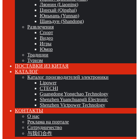
Ляонин (Liaoning)
Цинхай (Qinghai)
Юньнань (Yunnan)
Шаньдун (Shandong)
Развлечения
Спорт
Видео
Игры
Юмор
Традиции
Туризм
ПОСТАВКИ ИЗ КИТАЯ
КАТАЛОГ
Каталог производителей электроники
Lipower
CTECHI
Guangdong Yongchao Technology
Shenzhen Yuanchuangli Electronic
Shenzhen Victpower Technology
КОНТАКТЫ
О нас
Реклама на портале
Сотрудничество
与我们合作