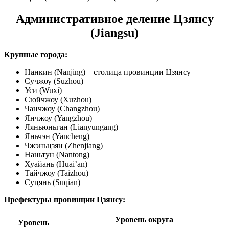
Административное деление Цзянсу
(Jiangsu)
Крупные города:
Нанкин (Nanjing) – столица провинции Цзянсу
Сучжоу (Suzhou)
Уси (Wuxi)
Сюйчжоу (Xuzhou)
Чанчжоу (Changzhou)
Янчжоу (Yangzhou)
Ляньюньган (Lianyungang)
Яньчэн (Yancheng)
Чжэньцзян (Zhenjiang)
Наньтун (Nantong)
Хуайань (Huai’an)
Тайчжоу (Taizhou)
Суцянь (Suqian)
Префектуры провинции Цзянсу:
Уровень округа
Уровень