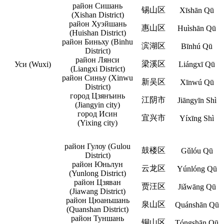
район Сишань
锡山区
Xīshān Qū
(Xishan District)
район Хуэйшань
惠山区
Huìshān Qū
(Huishan District)
район Биньху (Binhu
滨湖区
Bīnhú Qū
District)
район Лянси
梁溪区
Уси (Wuxi)
Liángxī Qū
(Liangxi District)
район Синьу (Xinwu
新吴区
Xīnwú Qū
District)
город Цзянъинь
江阴市
Jiāngyīn Shì
(Jiangyin city)
город Исин
宜兴市
Yíxīng Shì
(Yixing city)
район Гулоу (Gulou
鼓楼区
Gǔlóu Qū
District)
район Юньлун
云龙区
Yúnlóng Qū
(Yunlong District)
район Цзяван
贾汪区
Jiǎwāng Qū
(Jiawang District)
район Цюаньшань
泉山区
Quánshān Qū
(Quanshan District)
район Туншань
铜山区
Tóngshān Qū