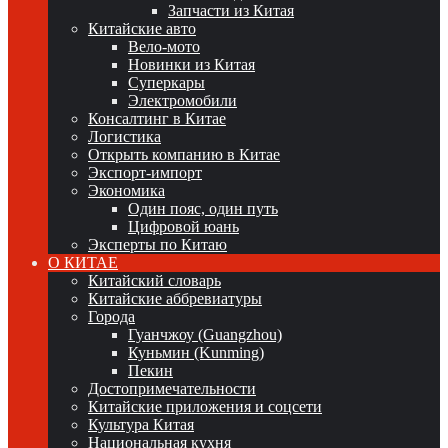
Запчасти из Китая
Китайские авто
Вело-мото
Новинки из Китая
Суперкары
Электромобили
Консалтинг в Китае
Логистика
Открыть компанию в Китае
Экспорт-импорт
Экономика
Один пояс, один путь
Цифровой юань
Эксперты по Китаю
О КИТАЕ
Китайский словарь
Китайские аббревиатуры
Города
Гуанчжоу (Guangzhou)
Куньмин (Kunming)
Пекин
Достопримечательности
Китайские приложения и соцсети
Культура Китая
Национальная кухня