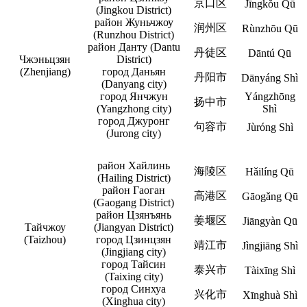
京口区
Jīngkǒu Qū
(Jingkou District)
район Жуньчжоу
润州区
Rùnzhōu Qū
(Runzhou District)
район Данту (Dantu
丹徒区
Dāntú Qū
Чжэньцзян
District)
(Zhenjiang)
город Даньян
丹阳市
Dānyáng Shì
(Danyang city)
город Янчжун
Yángzhōng
扬中市
(Yangzhong city)
Shì
город Джуронг
句容市
Jùróng Shì
(Jurong city)
район Хайлинь
海陵区
Hǎilíng Qū
(Hailing District)
район Гаоган
高港区
Gāogǎng Qū
(Gaogang District)
район Цзянъянь
姜堰区
Jiāngyàn Qū
Тайчжоу
(Jiangyan District)
(Taizhou)
город Цзинцзян
靖江市
Jìngjiāng Shì
(Jingjiang city)
город Тайсин
泰兴市
Tàixīng Shì
(Taixing city)
город Синхуа
兴化市
Xīnghuà Shì
(Xinghua city)