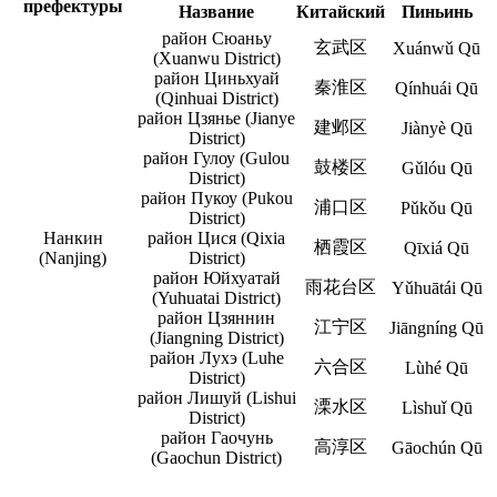
префектуры
Название
Китайский
Пиньинь
район Сюаньу
玄武区
Xuánwǔ Qū
(Xuanwu District)
район Циньхуай
秦淮区
Qínhuái Qū
(Qinhuai District)
район Цзянье (Jianye
建邺区
Jiànyè Qū
District)
район Гулоу (Gulou
鼓楼区
Gǔlóu Qū
District)
район Пукоу (Pukou
浦口区
Pǔkǒu Qū
District)
Нанкин
район Цися (Qixia
栖霞区
Qīxiá Qū
(Nanjing)
District)
район Юйхуатай
雨花台区
Yǔhuātái Qū
(Yuhuatai District)
район Цзяннин
江宁区
Jiāngníng Qū
(Jiangning District)
район Лухэ (Luhe
六合区
Lùhé Qū
District)
район Лишуй (Lishui
溧水区
Lìshuǐ Qū
District)
район Гаочунь
高淳区
Gāochún Qū
(Gaochun District)