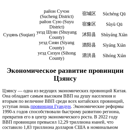
район Сучэн
宿城区
Sùchéng Qū
(Sucheng District)
район Сую (Suyu
宿豫区
Sùyù Qū
District)
уезд Шуян (Shuyang
沭阳县
Суцянь (Suqian)
Shùyáng Xiàn
County)
уезд Сиян (Siyang
泗阳县
Sìyáng Xiàn
County)
уезд Сихун (Sihong
泗洪县
Sìhóng Xiàn
County)
Экономическое развитие провинции
Цзянсу
Цзянсу — одна из ведущих экономических провинций Китая.
Она обладает самым высоким ВВП на душу населения и
вторым по величине ВВП среди всех китайских провинций,
уступая лишь
провинции Гуандун
. Экономические реформы
1990-х годов способствовали быстрому развитию региона,
превратив его в центр экономического роста. В 2022 году
ВВП провинции превысил 12,29 триллиона юаней, что
составило 1,83 триллиона долларов США в номинальном