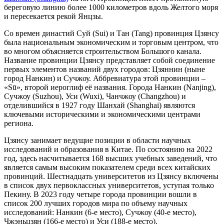
береговую линию более 1000 километров вдоль Желтого моря
и пересекается рекой Янцзы.
Со времен династий Суй (Sui) и Тан (Tang) провинция Цзянсу
была национальным экономическим и торговым центром, что
во многом объясняется строительством Большого канала.
Название провинции Цзянсу представляет собой соединение
первых элементов названий двух городов: Цзяннин (ныне
город Нанкин) и Сучжоу. Аббревиатура этой провинции –
«Sū», второй иероглиф её названия. Города Нанкин (Nanjing),
Сучжоу (Suzhou), Уси (Wuxi), Чанчжоу (Changzhou) и
отделившийся в 1927 году Шанхай (Shanghai) являются
ключевыми историческими и экономическими центрами
региона.
Цзянсу занимает ведущие позиции в области научных
исследований и образования в Китае. По состоянию на 2022
год, здесь насчитывается 168 высших учебных заведений, что
является самым высоким показателем среди всех китайских
провинций. Шестнадцать университетов из Цзянсу включены
в список двух первоклассных университетов, уступая только
Пекину. В 2023 году четыре города провинции вошли в
список 200 лучших городов мира по объему научных
исследований: Нанкин (6-е место), Сучжоу (40-е место),
Чжэньцзян (166-е место) и Уси (188-е место).