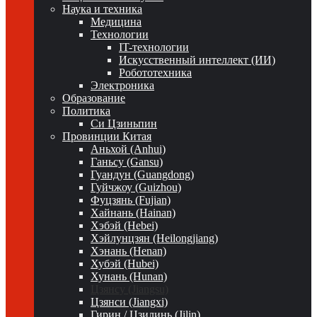
Наука и техника
Медицина
Технологии
IT-технологии
Искусственный интеллект (ИИ)
Робототехника
Электроника
Образование
Политика
Си Цзиньпин
Провинции Китая
Аньхой (Anhui)
Ганьсу (Gansu)
Гуандун (Guangdong)
Гуйчжоу (Guizhou)
Фуцзянь (Fujian)
Хайнань (Hainan)
Хэбэй (Hebei)
Хэйлунцзян (Heilongjiang)
Хэнань (Henan)
Хубэй (Hubei)
Хунань (Hunan)
Цзянсу (Jiangsu)
Цзянси (Jiangxi)
Гирин / Цзилинь (Jilin)