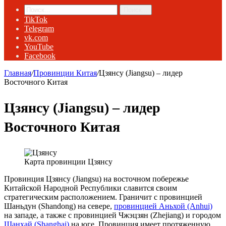
Поиск...
TikTok
Telegram
vk.com
YouTube
Facebook
Главная
/
Провинции Китая
/
Цзянсу (Jiangsu) – лидер
Восточного Китая
Цзянсу (Jiangsu) – лидер
Восточного Китая
Карта провинции Цзянсу
Провинция Цзянсу (Jiangsu) на восточном побережье
Китайской Народной Республики славится своим
стратегическим расположением. Граничит с провинцией
Шаньдун (Shandong) на севере,
провинцией Аньхой (Anhui)
на западе, а также с провинцией Чжэцзян (Zhejiang) и городом
Шанхай (Shanghai)
на юге. Провинция имеет протяженную