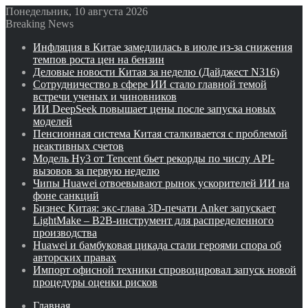
Понедельник, 10 августа 2026
Breaking News
Инфляция в Китае замедлилась в июле из-за снижения
темпов роста цен на бензин
Деловые новости Китая за неделю (Дайджест N316)
Сотрудничество в сфере ИИ стало главной темой
встречи ученых и чиновников
ИИ DeepSeek повышает цены после запуска новых
моделей
Пенсионная система Китая сталкивается с проблемой
неактивных счетов
Модель Hy3 от Tencent бьет рекорды по числу API-
вызовов за первую неделю
Чипы Huawei отвоевывают рынок ускорителей ИИ на
фоне санкций
Бизнес Китая: экс-глава 3D-печати Anker запускает
LightMake – B2B-инструмент для распределенного
производства
Huawei и бамбуковая цикада стали героями спора об
авторских правах
Импорт офисной техники спровоцировал запуск новой
процедуры оценки рисков
Главная