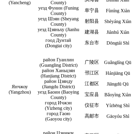
(Yancheng)
County)
уезд Фунин (Funing
阜宁县
Fùníng Xiàn
County)
уезд Шэян (Sheyang
射阳县
Shèyáng Xiàn
County)
уезд Цзяньху (Jianhu
建湖县
Jiànhú Xiàn
County)
гоод Дунтай
东台市
Dōngtái Shì
(Dongtai city)
район Гуанлин
广陵区
Guǎnglíng Qū
(Guangling District)
район Ханьцзян
邗江区
Hánjiāng Qū
(Hanjiang District)
район Цзянду
江都区
Jiāngdū Qū
Янчжоу
(Jiangdu District)
(Yangzhou)
уезд Баоин (Baoying
宝应县
Bǎoyìng Xiàn
County)
город Ичжэн
仪征市
Yízhēng Shì
(Yizheng city)
город Гаою
高邮市
Gāoyóu Shì
(Gaoyou city)
район Цзинкоу