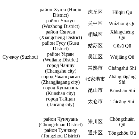
район Хуцю (Huqiu
虎丘区
Hǔqiū Qū
District)
район Учжун
吴中区
Wúzhōng Qū
(Wuzhong District)
район Сянчэн
Xiàngchéng
相城区
(Xiangcheng District)
Qū
район Гусу (Gusu
姑苏区
Gūsū Qū
District)
район Уцзян
吴江区
Сучжоу (Suzhou)
Wújiāng Qū
(Wujiang District)
город Чаншу
常熟市
Chángshú Shì
(Changshu city)
город Чжанцзяган
Zhāngjiāgǎng
张家港市
(Zhangjiagang city)
Shì
город Куньшань
昆山市
Kūnshān Shì
(Kunshan city)
город Тайцан
太仓市
Tàicāng Shì
(Taicang city)
район Чунчуань
Chóngchuān
崇川区
(Chongchuan District)
Qū
район Тунчжоу
通州区
Tōngzhōu Qū
(Tongzhou District)