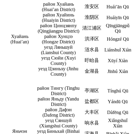
район Хуайань
淮安区
Huái’ān Qū
(Huai’an District)
район Хуайинь
淮阴区
Huáiyīn Qū
(Huaiyin District)
район Цинцзянпу
Qīngjiāngpǔ
清江浦区
(Qingjiangpu District)
Qū
Хуайань
район Хунцзэ
洪泽区
Hóngzé Qū
(Huai’an)
(Hongze District)
уезд Ляньшуй
涟水县
Liánshuǐ Xiàn
(Lianshui County)
уезд Сюйи (Xuyi
盱眙县
Xūyí Xiàn
County)
уезд Цзиньху (Jinhu
金湖县
Jīnhú Xiàn
County)
район Тингу (Tinghu
亭湖区
Tínghú Qū
District)
район Яньду (Yandu
盐都区
Yándū Qū
District)
район Дафэн
大丰区
Dàfēng Qū
(Dafeng District)
уезд Сяншуй
Xiǎngshuǐ
响水县
(Xiangshui County)
Xiàn
Яньчэн
уезд Биньхай (Binhai
滨海县
Bīnhǎi Xiàn