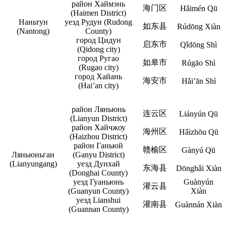
район Хаймэнь
海门区
Hǎimén Qū
(Haimen District)
Наньтун
уезд Рудун (Rudong
如东县
Rúdōng Xiàn
(Nantong)
County)
город Цидун
启东市
Qǐdōng Shì
(Qidong city)
город Ругао
如皋市
Rúgāo Shì
(Rugao city)
город Хайань
海安市
Hǎi’ān Shì
(Hai’an city)
район Ляньюнь
连云区
Liányún Qū
(Lianyun District)
район Хайчжоу
海州区
Hǎizhōu Qū
(Haizhou District)
район Ганьюй
赣榆区
Gànyú Qū
Ляньюньган
(Ganyu District)
(Lianyungang)
уезд Дунхай
东海县
Dōnghǎi Xiàn
(Donghai County)
уезд Гуаньюнь
Guànyún
灌云县
(Guanyun County)
Xiàn
уезд Lianshui
灌南县
Guànnán Xiàn
(Guannan County)