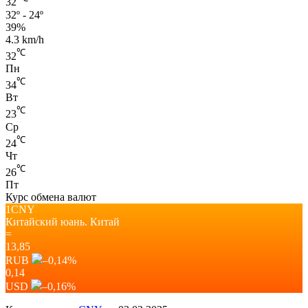
32
32º - 24º
39%
4.3 km/h
℃
32
Пн
℃
34
Вт
℃
23
Ср
℃
24
Чт
℃
26
Пт
Курс обмена валют
1CNY
Китайский юань.
Китай
=
13,85
RUB
–0,14
%
0,14
USD
–0,16
%