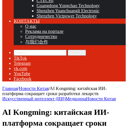
CTECHI
Guangdong Yongchao Technology
Shenzhen Yuanchuangli Electronic
Shenzhen Victpower Technology
КОНТАКТЫ
О нас
Реклама на портале
Сотрудничество
与我们合作
Поиск...
TikTok
Telegram
vk.com
YouTube
Facebook
Главная
/
Новости Китая
/
AI Kongming: китайская ИИ-
платформа сокращает сроки разработки лекарств
Искусственный интеллект (ИИ)
Медицина
Новости Китая
AI Kongming: китайская ИИ-
платформа сокращает сроки