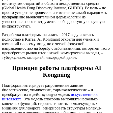
институтом открытий в области лекарственных средств
(Global Health Drug Discovery Institute, GHDDI). Ее цель – не
просто ускорение процессов, а изменение самой парадигмы,
превращение вычислительной фармакологии из
узкоспециального инструмента в общедоступную научную
инфраструктуру.
Разработка платформы началась в 2017 году и велась
полностью в Китае. AI Kongming открыта для ученых и
компаний по всему миру, но с четкой фокусной
направленностью на борьбу с заболеваниями, которыми часто
пренебрегает рынок из-за низкой коммерческой выгоды, –
туберкулезом, малярией, лихорадкой денге.
Принцип работы платформы AI
Kongming
Платформа интегрирует разрозненные данные –
биологические, химические, фармакологические – и
преобразует их в действующую модель
искусственного
интеллекта
. Эта модель способна выполнять несколько
ключевых функций: строить гипотезы о молекулярных
мишенях для лекарств, генерировать структуры молекул-
кандидатов и эволюционировать, обучаясь на результатах