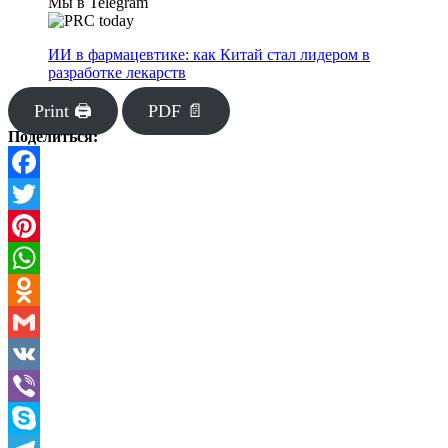
Мы в Telegram
ИИ в фармацевтике: как Китай стал лидером в
разработке лекарств
Print 🖨
PDF 📄
Поделиться:
Facebook
Twitter
Pinterest
WhatsApp
Odnoklassniki
Gmail
VK
Viber