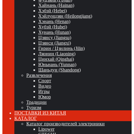
Хайнань (Hainan)
Хэбэй (Hebei)
Хэйлунцзян (Heilongjiang)
Хэнань (Henan)
Хубэй (Hubei)
Хунань (Hunan)
Цзянсу (Jiangsu)
Цзянси (Jiangxi)
Гирин / Цзилинь (Jilin)
Ляонин (Liaoning)
Цинхай (Qinghai)
Юньнань (Yunnan)
Шаньдун (Shandong)
Развлечения
Спорт
Видео
Игры
Юмор
Традиции
Туризм
ПОСТАВКИ ИЗ КИТАЯ
КАТАЛОГ
Каталог производителей электроники
Lipower