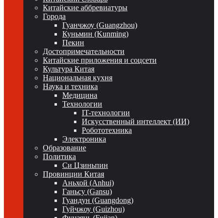
Китайские аббревиатуры
Города
Гуанчжоу (Guangzhou)
Куньмин (Kunming)
Пекин
Достопримечательности
Китайские приложения и соцсети
Культура Китая
Национальная кухня
Наука и техника
Медицина
Технологии
IT-технологии
Искусственный интеллект (ИИ)
Робототехника
Электроника
Образование
Политика
Си Цзиньпин
Провинции Китая
Аньхой (Anhui)
Ганьсу (Gansu)
Гуандун (Guangdong)
Гуйчжоу (Guizhou)
Фуцзянь (Fujian)