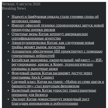
Четверг, 6 августа 2026
Breaking News
Huawei и бамбуковая цикада стали героями спора об
авторских правах
Импорт офисной техники спровоцировал запуск новой
процедуры оценки рисков
Ответные меры Китая затронут американские
сертификационные агентства
Авиагрузоперевозки Китая: как следующая новая
тройка меняет рынок логистики
Аппаратное обеспечение ИИ проектируют с помощью
генеративных нейросетей
Китайская экономика: еженедельный дайджест — ИИ-
регулирование, кризис в Корее, технологические
прорывы и рыночные шоки
Фондовый рынок Китая расширяет доступ через
программы Stock Connect
Средний класс Китая на грани: «Набор из семи шагов к
банкротству» стал вирусным феноменом
Валютный рынок Китая упростит трансграничные
операции для бизнеса
Экспорт Китая демонстрирует рекордный рост
благодаря инновациям и робототехнике