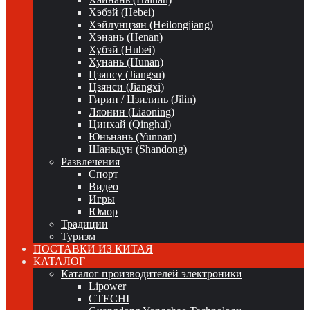
Хэбэй (Hebei)
Хэйлунцзян (Heilongjiang)
Хэнань (Henan)
Хубэй (Hubei)
Хунань (Hunan)
Цзянсу (Jiangsu)
Цзянси (Jiangxi)
Гирин / Цзилинь (Jilin)
Ляонин (Liaoning)
Цинхай (Qinghai)
Юньнань (Yunnan)
Шаньдун (Shandong)
Развлечения
Спорт
Видео
Игры
Юмор
Традиции
Туризм
ПОСТАВКИ ИЗ КИТАЯ
КАТАЛОГ
Каталог производителей электроники
Lipower
CTECHI