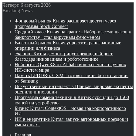
Четверг, 6 августа 2026
Breaking News
Фондовый рынок Китая расширяет доступ через
программы Stock Connect
Средний класс Китая на грани: «Набор из семи шагов к
банкротству» стал вирусным феноменом
Валютный рынок Китая упростит трансграничные
операции для бизнеса
Экспорт Китая демонстрирует рекордный рост
благодаря инновациям и робототехнике
Нейросеть Qwen3.8 от Alibaba вошла в число лучших
ИИ-систем мира
Память LPDDR6: CXMT готовит чипы без отставания
от Samsung
Искусственный интеллект в Шанхае: мировые эксперты
оценили инновации
Программа обмена техники в Китае: субсидии до 1500
юаней на устройство
Бизнес Китая: ContextOS – новая эра корпоративного
ИИ
ИИ в энергетике Китая: запуск автономных поездов и
умных шахт
Главная