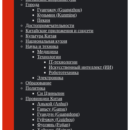
Города
Гуанчжоу (Guangzhou)
Куньмин (Kunming)
Пекин
Достопримечательности
Китайские приложения и соцсети
Культура Китая
Национальная кухня
Наука и техника
Медицина
Технологии
IT-технологии
Искусственный интеллект (ИИ)
Робототехника
Электроника
Образование
Политика
Си Цзиньпин
Провинции Китая
Аньхой (Anhui)
Ганьсу (Gansu)
Гуандун (Guangdong)
Гуйчжоу (Guizhou)
Фуцзянь (Fujian)
Хайнань (Hainan)