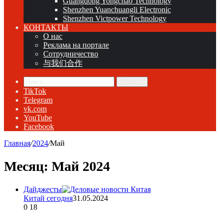
Guangdong Yongchao Technology
Shenzhen Yuanchuangli Electronic
Shenzhen Victpower Technology
КОНТАКТЫ
О нас
Реклама на портале
Сотрудничество
与我们合作
Поиск...
TikTok
Telegram
vk.com
YouTube
Facebook
Главная
/
2024
/
Май
Месяц:
Май 2024
Дайджесты
Китай сегодня
31.05.2024
0
18