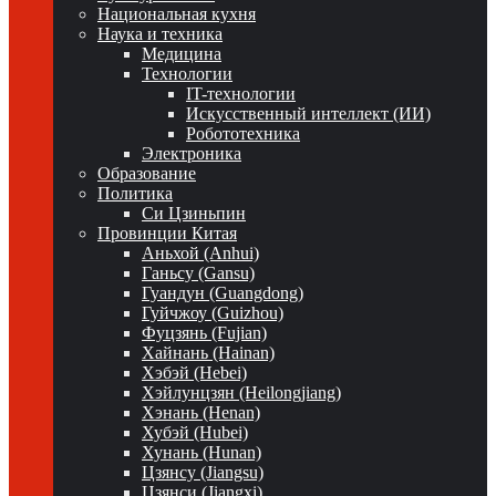
Национальная кухня
Наука и техника
Медицина
Технологии
IT-технологии
Искусственный интеллект (ИИ)
Робототехника
Электроника
Образование
Политика
Си Цзиньпин
Провинции Китая
Аньхой (Anhui)
Ганьсу (Gansu)
Гуандун (Guangdong)
Гуйчжоу (Guizhou)
Фуцзянь (Fujian)
Хайнань (Hainan)
Хэбэй (Hebei)
Хэйлунцзян (Heilongjiang)
Хэнань (Henan)
Хубэй (Hubei)
Хунань (Hunan)
Цзянсу (Jiangsu)
Цзянси (Jiangxi)