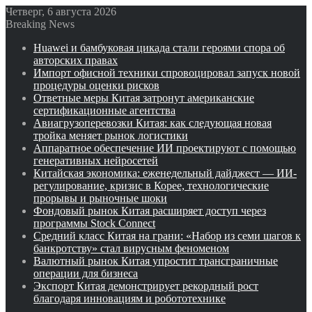
Четверг, 6 августа 2026
Breaking News
Huawei и бамбуковая цикада стали героями спора об
авторских правах
Импорт офисной техники спровоцировал запуск новой
процедуры оценки рисков
Ответные меры Китая затронут американские
сертификационные агентства
Авиагрузоперевозки Китая: как следующая новая
тройка меняет рынок логистики
Аппаратное обеспечение ИИ проектируют с помощью
генеративных нейросетей
Китайская экономика: еженедельный дайджест — ИИ-
регулирование, кризис в Корее, технологические
прорывы и рыночные шоки
Фондовый рынок Китая расширяет доступ через
программы Stock Connect
Средний класс Китая на грани: «Набор из семи шагов к
банкротству» стал вирусным феноменом
Валютный рынок Китая упростит трансграничные
операции для бизнеса
Экспорт Китая демонстрирует рекордный рост
благодаря инновациям и робототехнике