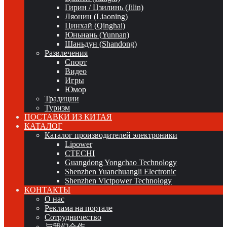
Гирин / Цзилинь (Jilin)
Ляонин (Liaoning)
Цинхай (Qinghai)
Юньнань (Yunnan)
Шаньдун (Shandong)
Развлечения
Спорт
Видео
Игры
Юмор
Традиции
Туризм
ПОСТАВКИ ИЗ КИТАЯ
КАТАЛОГ
Каталог производителей электроники
Lipower
CTECHI
Guangdong Yongchao Technology
Shenzhen Yuanchuangli Electronic
Shenzhen Victpower Technology
КОНТАКТЫ
О нас
Реклама на портале
Сотрудничество
与我们合作