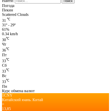
Найти:
Погода
Пекин
Scattered Clouds
℃
31
31º - 29º
61%
0.34 km/h
℃
30
Чт
℃
36
Пт
℃
33
Сб
℃
33
Вс
℃
33
Пн
Курс обмена валют
1CNY
Китайский юань.
Китай
=
13,85