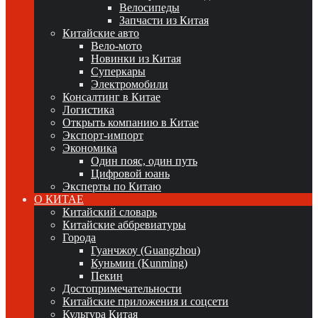
Велосипеды
Запчасти из Китая
Китайские авто
Вело-мото
Новинки из Китая
Суперкары
Электромобили
Консалтинг в Китае
Логистика
Открыть компанию в Китае
Экспорт-импорт
Экономика
Один пояс, один путь
Цифровой юань
Эксперты по Китаю
О КИТАЕ
Китайский словарь
Китайские аббревиатуры
Города
Гуанчжоу (Guangzhou)
Куньмин (Kunming)
Пекин
Достопримечательности
Китайские приложения и соцсети
Культура Китая