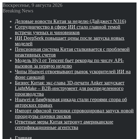
Воскресенье, 9 августа 2026
Breaking News
Деловые новости Китая за неделю (Дайджест N316)
Сотрудничество в сфере ИИ стало главной темой
встречи ученых и чиновников
ИИ DeepSeek повышает цены после запуска новых
моделей
Пенсионная система Китая сталкивается с проблемой
неактивных счетов
Модель Hy3 от Tencent бьет рекорды по числу API-
вызовов за первую неделю
Чипы Huawei отвоевывают рынок ускорителей ИИ на
фоне санкций
Бизнес Китая: экс-глава 3D-печати Anker запускает
LightMake – B2B-инструмент для распределенного
производства
Huawei и бамбуковая цикада стали героями спора об
авторских правах
Импорт офисной техники спровоцировал запуск новой
процедуры оценки рисков
Ответные меры Китая затронут американские
сертификационные агентства
Главная