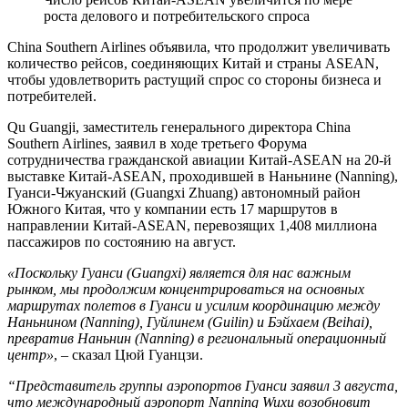
роста делового и потребительского спроса
China Southern Airlines объявила, что продолжит увеличивать
количество рейсов, соединяющих Китай и страны ASEAN,
чтобы удовлетворить растущий спрос со стороны бизнеса и
потребителей.
Qu Guangji, заместитель генерального директора China
Southern Airlines, заявил в ходе третьего Форума
сотрудничества гражданской авиации Китай-ASEAN на 20-й
выставке Китай-ASEAN, проходившей в Наньнине (Nanning),
Гуанси-Чжуанский (Guangxi Zhuang) автономный район
Южного Китая, что у компании есть 17 маршрутов в
направлении Китай-ASEAN, перевозящих 1,408 миллиона
пассажиров по состоянию на август.
«Поскольку Гуанси (Guangxi) является для нас важным
рынком, мы продолжим концентрироваться на основных
маршрутах полетов в Гуанси и усилим координацию между
Наньнином (Nanning), Гуйлинем (Guilin) и Бэйхаем (Beihai),
превратив Наньнин (Nanning) в региональный операционный
центр»
, – сказал Цюй Гуанцзи.
“Представитель группы аэропортов Гуанси заявил 3 августа,
что международный аэропорт Nanning Wuxu возобновит