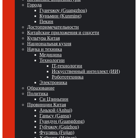
Города
Гуанчжоу (Guangzhou)
Куньмин (Kunming)
Пекин
Достопримечательности
Китайские приложения и соцсети
Культура Китая
Национальная кухня
Наука и техника
Медицина
Технологии
IT-технологии
Искусственный интеллект (ИИ)
Робототехника
Электроника
Образование
Политика
Си Цзиньпин
Провинции Китая
Аньхой (Anhui)
Ганьсу (Gansu)
Гуандун (Guangdong)
Гуйчжоу (Guizhou)
Фуцзянь (Fujian)
Хайнань (Hainan)