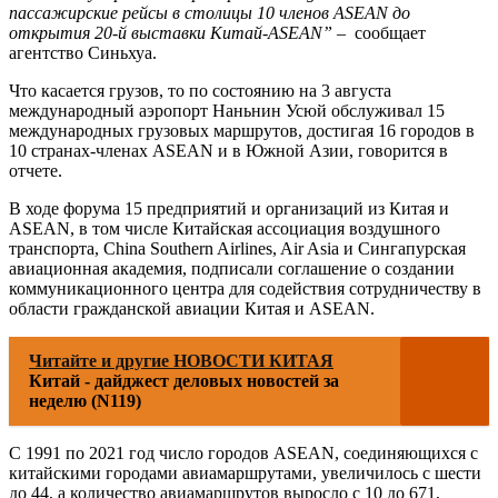
пассажирские рейсы в столицы 10 членов ASEAN до
открытия 20-й выставки Китай-ASEAN”
– сообщает
агентство Синьхуа.
Что касается грузов, то по состоянию на 3 августа
международный аэропорт Наньнин Усюй обслуживал 15
международных грузовых маршрутов, достигая 16 городов в
10 странах-членах ASEAN и в Южной Азии, говорится в
отчете.
В ходе форума 15 предприятий и организаций из Китая и
ASEAN, в том числе Китайская ассоциация воздушного
транспорта, China Southern Airlines, Air Asia и Сингапурская
авиационная академия, подписали соглашение о создании
коммуникационного центра для содействия сотрудничеству в
области гражданской авиации Китая и ASEAN.
Читайте и другие НОВОСТИ КИТАЯ
Китай - дайджест деловых новостей за
неделю (N119)
С 1991 по 2021 год число городов ASEAN, соединяющихся с
китайскими городами авиамаршрутами, увеличилось с шести
до 44, а количество авиамаршрутов выросло с 10 до 671,