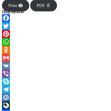
Print 🖨
PDF 📄
Поделиться:
Facebook
Twitter
Pinterest
WhatsApp
Odnoklassniki
Gmail
VK
Viber
Skype
Telegram
Mail.Ru