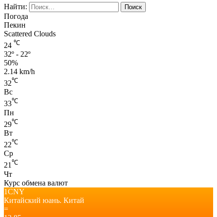
Найти:
Погода
Пекин
Scattered Clouds
℃
24
32º - 22º
50%
2.14 km/h
℃
32
Вс
℃
33
Пн
℃
29
Вт
℃
22
Ср
℃
21
Чт
Курс обмена валют
1CNY
Китайский юань.
Китай
=