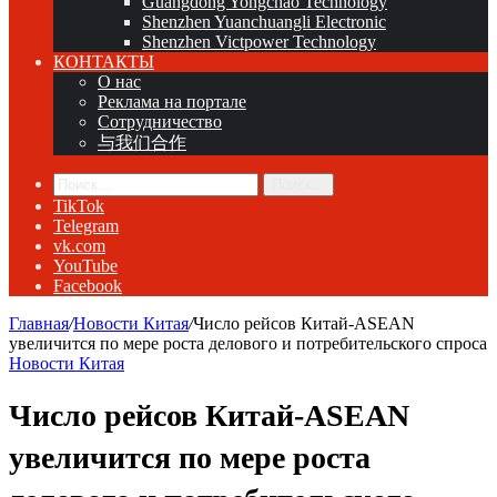
Guangdong Yongchao Technology
Shenzhen Yuanchuangli Electronic
Shenzhen Victpower Technology
КОНТАКТЫ
О нас
Реклама на портале
Сотрудничество
与我们合作
Поиск...
TikTok
Telegram
vk.com
YouTube
Facebook
Главная
/
Новости Китая
/
Число рейсов Китай-ASEAN
увеличится по мере роста делового и потребительского спроса
Новости Китая
Число рейсов Китай-ASEAN
увеличится по мере роста