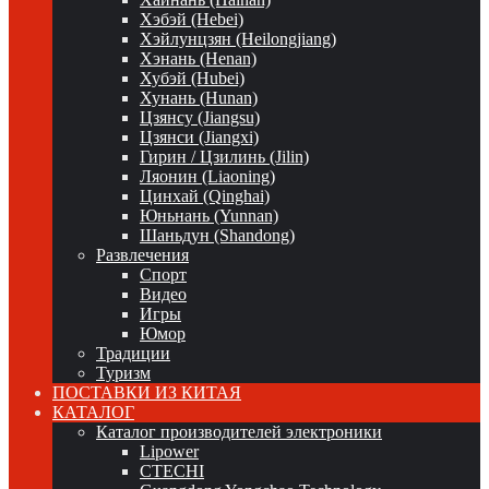
Хэбэй (Hebei)
Хэйлунцзян (Heilongjiang)
Хэнань (Henan)
Хубэй (Hubei)
Хунань (Hunan)
Цзянсу (Jiangsu)
Цзянси (Jiangxi)
Гирин / Цзилинь (Jilin)
Ляонин (Liaoning)
Цинхай (Qinghai)
Юньнань (Yunnan)
Шаньдун (Shandong)
Развлечения
Спорт
Видео
Игры
Юмор
Традиции
Туризм
ПОСТАВКИ ИЗ КИТАЯ
КАТАЛОГ
Каталог производителей электроники
Lipower
CTECHI