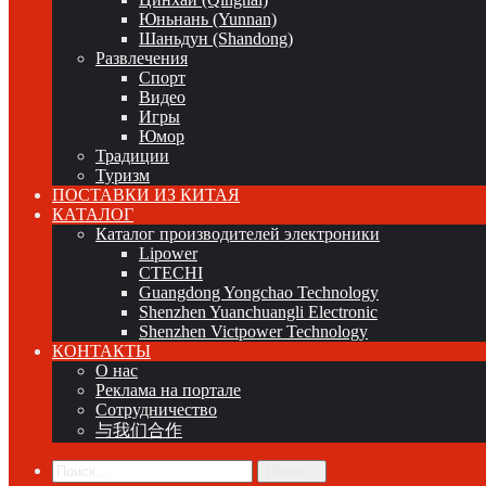
Юньнань (Yunnan)
Шаньдун (Shandong)
Развлечения
Спорт
Видео
Игры
Юмор
Традиции
Туризм
ПОСТАВКИ ИЗ КИТАЯ
КАТАЛОГ
Каталог производителей электроники
Lipower
CTECHI
Guangdong Yongchao Technology
Shenzhen Yuanchuangli Electronic
Shenzhen Victpower Technology
КОНТАКТЫ
О нас
Реклама на портале
Сотрудничество
与我们合作
Поиск...