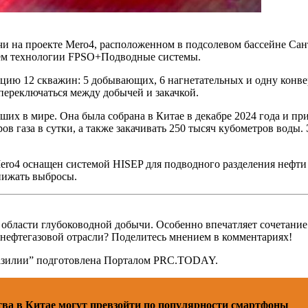
чи на проекте Mero4, расположенном в подсолевом бассейне Сан
нием технологии FPSO+Подводные системы.
тацию 12 скважин: 5 добывающих, 6 нагнетательных и одну кон
ереключаться между добычей и закачкой.
ших в мире. Она была собрана в Китае в декабре 2024 года и пр
ров газа в сутки, а также закачивать 250 тысяч кубометров вод
ro4 оснащен системой HISEP для подводного разделения нефти и
нижать выбросы.
бласти глубоководной добычи. Особенно впечатляет сочетание 
 нефтегазовой отрасли? Поделитесь мнением в комментариях!
разилии” подготовлена Порталом PRC.TODAY.
ва в Китае могут превзойти по популярности смартфоны