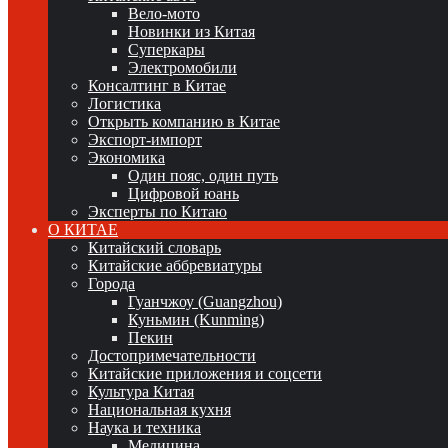
Вело-мото
Новинки из Китая
Суперкары
Электромобили
Консалтинг в Китае
Логистика
Открыть компанию в Китае
Экспорт-импорт
Экономика
Один пояс, один путь
Цифровой юань
Эксперты по Китаю
О КИТАЕ
Китайский словарь
Китайские аббревиатуры
Города
Гуанчжоу (Guangzhou)
Куньмин (Kunming)
Пекин
Достопримечательности
Китайские приложения и соцсети
Культура Китая
Национальная кухня
Наука и техника
Медицина