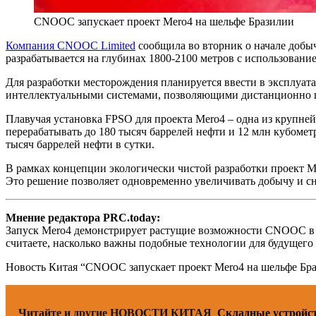
CNOOC запускает проект Mero4 на шельфе Бразилии
Компания CNOOC Limited
сообщила во вторник о начале добы
разрабатывается на глубинах 1800-2100 метров с использова
Для разработки месторождения планируется ввести в эксплуа
интеллектуальными системами, позволяющими дистанционно п
Плавучая установка FPSO для проекта Mero4 – одна из крупней
перерабатывать до 180 тысяч баррелей нефти и 12 млн кубомет
тысяч баррелей нефти в сутки.
В рамках концепции экологически чистой разработки проект Me
Это решение позволяет одновременно увеличивать добычу и с
Мнение редактора PRC.today:
Запуск Mero4 демонстрирует растущие возможности CNOOC в о
считаете, насколько важны подобные технологии для будущего
Новость Китая “CNOOC запускает проект Mero4 на шельфе Б
Читайте и другие НОВОСТИ КИТАЯ
Складные устройст