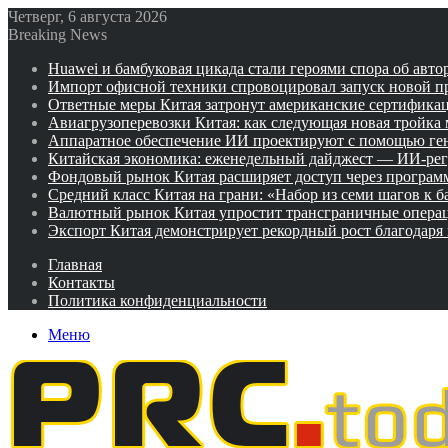
Четверг, 6 августа 2026
Breaking News
Huawei и бамбуковая цикада стали героями спора об авто
Импорт офисной техники спровоцировал запуск новой п
Ответные меры Китая затронут американские сертифика
Авиагрузоперевозки Китая: как следующая новая тройка
Аппаратное обеспечение ИИ проектируют с помощью ге
Китайская экономика: еженедельный дайджест — ИИ-рег
Фондовый рынок Китая расширяет доступ через программ
Средний класс Китая на грани: «Набор из семи шагов к 
Валютный рынок Китая упростит трансграничные операц
Экспорт Китая демонстрирует рекордный рост благодаря
Главная
Контакты
Политика конфиденциальности
Меню