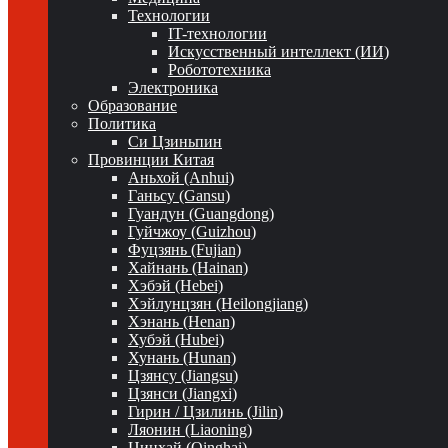
Технологии
IT-технологии
Искусственный интеллект (ИИ)
Робототехника
Электроника
Образование
Политика
Си Цзиньпин
Провинции Китая
Аньхой (Anhui)
Ганьсу (Gansu)
Гуандун (Guangdong)
Гуйчжоу (Guizhou)
Фуцзянь (Fujian)
Хайнань (Hainan)
Хэбэй (Hebei)
Хэйлунцзян (Heilongjiang)
Хэнань (Henan)
Хубэй (Hubei)
Хунань (Hunan)
Цзянсу (Jiangsu)
Цзянси (Jiangxi)
Гирин / Цзилинь (Jilin)
Ляонин (Liaoning)
Цинхай (Qinghai)