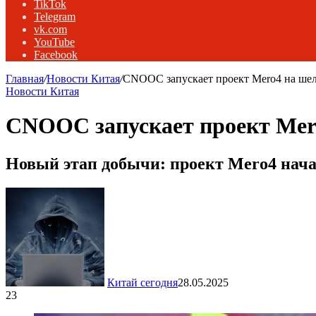
TikTok
Telegram
vk.com
YouTube
Facebook
Главная
/
Новости Китая
/
CNOOC запускает проект Mero4 на ше
Новости Китая
CNOOC запускает проект Mer
Новый этап добычи: проект Mero4 нача
Китай сегодня
28.05.2025
23