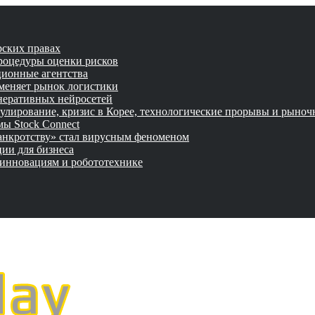
рских правах
роцедуры оценки рисков
ционные агентства
 меняет рынок логистики
неративных нейросетей
улирование, кризис в Корее, технологические прорывы и рыно
ы Stock Connect
банкротству» стал вирусным феноменом
ии для бизнеса
 инновациям и робототехнике