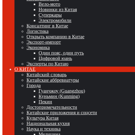
Вело-мото
Новинки из Китая
Суперкары
Электромобили
Консалтинг в Китае
Логистика
Открыть компанию в Китае
Экспорт-импорт
Экономика
Один пояс, один путь
Цифровой юань
Эксперты по Китаю
О КИТАЕ
Китайский словарь
Китайские аббревиатуры
Города
Гуанчжоу (Guangzhou)
Куньмин (Kunming)
Пекин
Достопримечательности
Китайские приложения и соцсети
Культура Китая
Национальная кухня
Наука и техника
Медицина