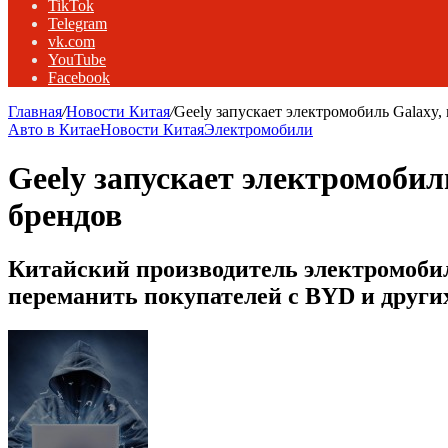
TikTok
Telegram
vk.com
YouTube
Facebook
Главная
/
Новости Китая
/
Geely запускает электромобиль Galaxy
Авто в Китае
Новости Китая
Электромобили
Geely запускает электромобил
брендов
Китайский производитель электромобил
переманить покупателей с BYD и други