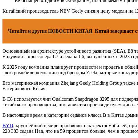
E8 оснащен 45-дюймовым экраном, поставляемым произв
Китайский производитель NEV Geely снизил цену модели на 12 
Читайте и другие НОВОСТИ КИТАЯ
Китай завершает с
Основанный на архитектуре устойчивого развития (SEA), E8 
модулями – кроссовера L7 и седана L6, выпущенных в 2023 год
К 2025 году компания планирует произвести и продать в общей
электромобили компании под брендом Zeekr, которые конкурир
Его материнская компания Zhejiang Geely Holding Group также 
материкового Китая.
В E8 используется чип Qualcomm Snapdragon 8295 для поддер
китайского производства, поставляется производителем диспл
В настоящее время в категории седанов класса B в Китае доми
BYD
, крупнейший в мире производитель электромобилей, при 
228 383 седана Han, что на 59 процентов больше, чем в прошлом