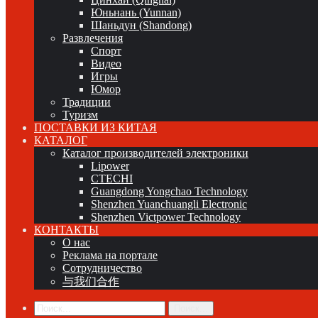
Юньнань (Yunnan)
Шаньдун (Shandong)
Развлечения
Спорт
Видео
Игры
Юмор
Традиции
Туризм
ПОСТАВКИ ИЗ КИТАЯ
КАТАЛОГ
Каталог производителей электроники
Lipower
CTECHI
Guangdong Yongchao Technology
Shenzhen Yuanchuangli Electronic
Shenzhen Victpower Technology
КОНТАКТЫ
О нас
Реклама на портале
Сотрудничество
与我们合作
Поиск...