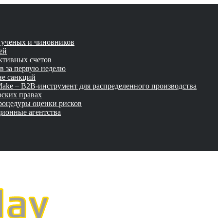
и ученых и чиновников
ей
активных счетов
ов за первую неделю
не санкций
tMake – B2B-инструмент для распределенного производства
рских правах
роцедуры оценки рисков
ционные агентства