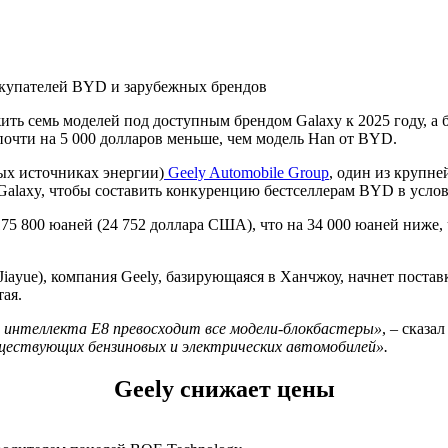
покупателей BYD и зарубежных брендов
ть семь моделей под доступным брендом Galaxy к 2025 году, а
почти на 5 000 долларов меньше, чем модель Han от BYD.
ых источниках энергии)
Geely Automobile Group
, один из крупн
Galaxy, чтобы составить конкуренцию бестселлерам BYD в усло
 175 800 юаней (24 752 доллара США), что на 34 000 юаней ниже
ayue), компания Geely, базирующаяся в Ханчжоу, начнет поставк
ая.
и интеллекта E8 превосходит все модели-блокбастеры»
, – сказа
ществующих бензиновых и электрических автомобилей».
Geely снижает цены