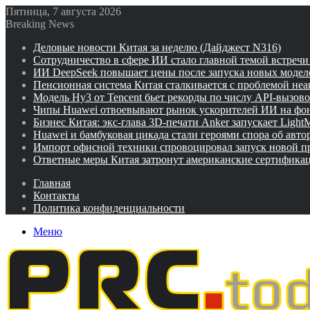
Пятница, 7 августа 2026
Breaking News
Деловые новости Китая за неделю (Дайджест N316)
Сотрудничество в сфере ИИ стало главной темой встреч
ИИ DeepSeek повышает цены после запуска новых модел
Пенсионная система Китая сталкивается с проблемой не
Модель Hy3 от Tencent бьет рекорды по числу API-вызов
Чипы Huawei отвоевывают рынок ускорителей ИИ на фо
Бизнес Китая: экс-глава 3D-печати Anker запускает Ligh
Huawei и бамбуковая цикада стали героями спора об авто
Импорт офисной техники спровоцировал запуск новой п
Ответные меры Китая затронут американские сертифика
Главная
Контакты
Политика конфиденциальности
Меню