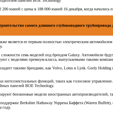
одителем панелей BOE Technology
200 юаней с цены в 188 000 юаней 16 декабря, когда начались 
троительство самого длинного глубоководного трубопровода 
также является ее первым полностью электрическим автомобиле
у.
 сложности семь моделей под брендом Galaxy. Автомобили будут
уют с моделями премиум-класса, выпускаемыми такими компаниям
владеет такими брендами, как Volvo, Lotus и Lynk. Geely Holdi
жки интеллектуальных функций, таких как голосовое управлени
ейных панелей BOE Technology.
нируют бензиновые модели иностранных автопроизводителей, так
поддержке Berkshire Hathaway Уоррена Баффета (Warren Buffett)
 году.