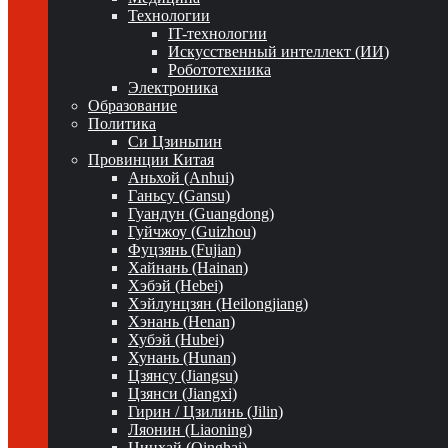
Технологии
IT-технологии
Искусственный интеллект (ИИ)
Робототехника
Электроника
Образование
Политика
Си Цзиньпин
Провинции Китая
Аньхой (Anhui)
Ганьсу (Gansu)
Гуандун (Guangdong)
Гуйчжоу (Guizhou)
Фуцзянь (Fujian)
Хайнань (Hainan)
Хэбэй (Hebei)
Хэйлунцзян (Heilongjiang)
Хэнань (Henan)
Хубэй (Hubei)
Хунань (Hunan)
Цзянсу (Jiangsu)
Цзянси (Jiangxi)
Гирин / Цзилинь (Jilin)
Ляонин (Liaoning)
Цинхай (Qinghai)