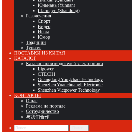
Юньнань (Yunnan)
Шаньдун (Shandong)
Развлечения
Спорт
Видео
Игры
Юмор
Традиции
Туризм
ПОСТАВКИ ИЗ КИТАЯ
КАТАЛОГ
Каталог производителей электроники
Lipower
CTECHI
Guangdong Yongchao Technology
Shenzhen Yuanchuangli Electronic
Shenzhen Victpower Technology
КОНТАКТЫ
О нас
Реклама на портале
Сотрудничество
与我们合作
Поиск...