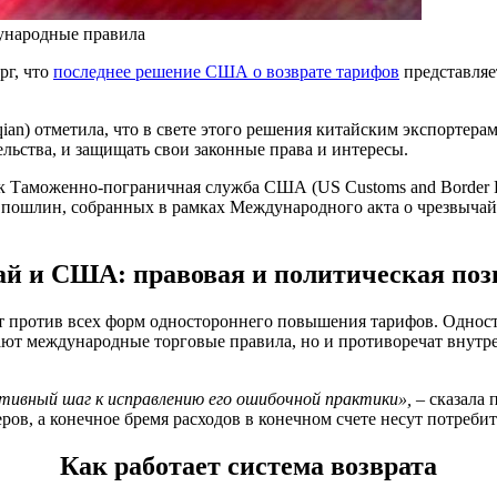
ународные правила
рг, что
последнее решение США о возврате тарифов
представляе
ian) отметила, что в свете этого решения китайским экспортер
льства, и защищать свои законные права и интересы.
к Таможенно-пограничная служба США (US Customs and Border Pr
 пошлин, собранных в рамках Международного акта о чрезвычайн
ай и США: правовая и политическая поз
ет против всех форм одностороннего повышения тарифов. Одно
ают международные торговые правила, но и противоречат внутр
тивный шаг к исправлению его ошибочной практики»,
– сказала 
в, а конечное бремя расходов в конечном счете несут потреб
Как работает система возврата