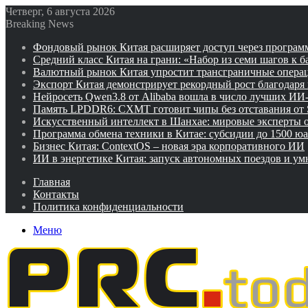
Четверг, 6 августа 2026
Breaking News
Фондовый рынок Китая расширяет доступ через программ
Средний класс Китая на грани: «Набор из семи шагов к 
Валютный рынок Китая упростит трансграничные операц
Экспорт Китая демонстрирует рекордный рост благодаря
Нейросеть Qwen3.8 от Alibaba вошла в число лучших ИИ
Память LPDDR6: CXMT готовит чипы без отставания от
Искусственный интеллект в Шанхае: мировые эксперты
Программа обмена техники в Китае: субсидии до 1500 юа
Бизнес Китая: ContextOS – новая эра корпоративного ИИ
ИИ в энергетике Китая: запуск автономных поездов и у
Главная
Контакты
Политика конфиденциальности
Меню