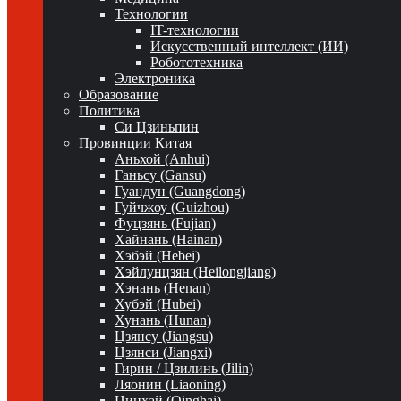
Технологии
IT-технологии
Искусственный интеллект (ИИ)
Робототехника
Электроника
Образование
Политика
Си Цзиньпин
Провинции Китая
Аньхой (Anhui)
Ганьсу (Gansu)
Гуандун (Guangdong)
Гуйчжоу (Guizhou)
Фуцзянь (Fujian)
Хайнань (Hainan)
Хэбэй (Hebei)
Хэйлунцзян (Heilongjiang)
Хэнань (Henan)
Хубэй (Hubei)
Хунань (Hunan)
Цзянсу (Jiangsu)
Цзянси (Jiangxi)
Гирин / Цзилинь (Jilin)
Ляонин (Liaoning)
Цинхай (Qinghai)