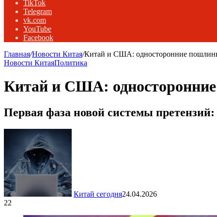
TikTok
Telegram
vk.com
YouTube
Facebook
Главная
/
Новости Китая
/
Китай и США: односторонние пошлин
Новости Китая
Политика
Китай и США: односторонни
Первая фаза новой системы претензий:
Китай сегодня
24.04.2026
22