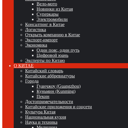
Вело-мото
Новинки из Китая
Суперкары
Электромобили
Консалтинг в Китае
Логистика
Открыть компанию в Китае
Экспорт-импорт
Экономика
Один пояс, один путь
Цифровой юань
Эксперты по Китаю
О КИТАЕ
Китайский словарь
Китайские аббревиатуры
Города
Гуанчжоу (Guangzhou)
Куньмин (Kunming)
Пекин
Достопримечательности
Китайские приложения и соцсети
Культура Китая
Национальная кухня
Наука и техника
Медицина