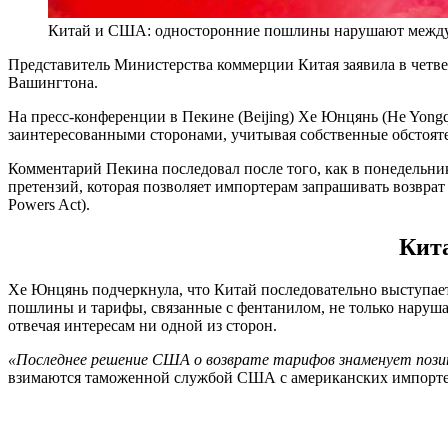
Китай и США: односторонние пошлины нарушают межд
Представитель Министерства коммерции Китая заявила в четве
Вашингтона.
На пресс-конференции в Пекине (Beijing) Хе Юнцянь (He Yongq
заинтересованными сторонами, учитывая собственные обстояте
Комментарий Пекина последовал после того, как в понедельни
претензий, которая позволяет импортерам запрашивать возврат
Powers Act).
Кит
Хе Юнцянь подчеркнула, что Китай последовательно выступа
пошлины и тарифы, связанные с фентанилом, не только наруш
отвечая интересам ни одной из сторон.
«Последнее решение США о возврате тарифов знаменует пози
взимаются таможенной службой США с американских импортеро