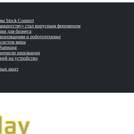
ы Stock Connect
банкротству» стал вирусным феноменом
ии для бизнеса
 инновациям и робототехнике
-систем мира
 Samsung
 оценили инновации
ней на устройство
мных шахт