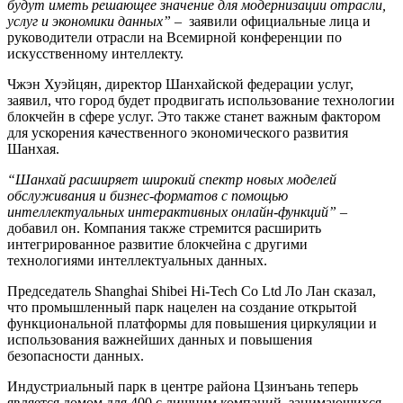
будут иметь решающее значение для модернизации отрасли,
услуг и экономики данных” –
заявили официальные лица и
руководители отрасли на Всемирной конференции по
искусственному интеллекту.
Чжэн Хуэйцян, директор Шанхайской федерации услуг,
заявил, что город будет продвигать использование технологии
блокчейн в сфере услуг. Это также станет важным фактором
для ускорения качественного экономического развития
Шанхая.
“Шанхай расширяет широкий спектр новых моделей
обслуживания и бизнес-форматов с помощью
интеллектуальных интерактивных онлайн-функций”
–
добавил он. Компания также стремится расширить
интегрированное развитие блокчейна с другими
технологиями интеллектуальных данных.
Председатель Shanghai Shibei Hi-Tech Co Ltd Ло Лан сказал,
что промышленный парк нацелен на создание открытой
функциональной платформы для повышения циркуляции и
использования важнейших данных и повышения
безопасности данных.
Индустриальный парк в центре района Цзинъань теперь
является домом для 400 с лишним компаний, занимающихся