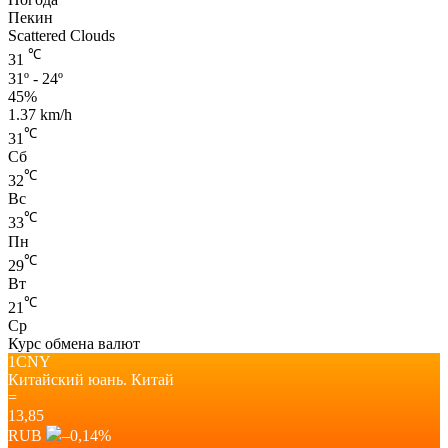
Пекин
Scattered Clouds
℃
31
31º - 24º
45%
1.37 km/h
℃
31
Сб
℃
32
Вс
℃
33
Пн
℃
29
Вт
℃
21
Ср
Курс обмена валют
1CNY
Китайский юань.
Китай
=
13,85
RUB
–0,14
%