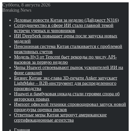
Суббота, 8 августа 2026
Breaking News
Деловые новости Китая за неделю (Дайджест N316)
Сотрудничество в сфере ИИ стало главной темой
встречи ученых и чиновников
ИИ DeepSeek повышает цены после запуска новых
моделей
Пенсионная система Китая сталкивается с проблемой
неактивных счетов
Модель Hy3 от Tencent бьет рекорды по числу API-
вызовов за первую неделю
Чипы Huawei отвоевывают рынок ускорителей ИИ на
фоне санкций
Бизнес Китая: экс-глава 3D-печати Anker запускает
LightMake – B2B-инструмент для распределенного
производства
Huawei и бамбуковая цикада стали героями спора об
авторских правах
Импорт офисной техники спровоцировал запуск новой
процедуры оценки рисков
Ответные меры Китая затронут американские
сертификационные агентства
Главная