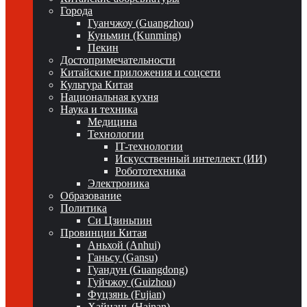
Города
Гуанчжоу (Guangzhou)
Куньмин (Kunming)
Пекин
Достопримечательности
Китайские приложения и соцсети
Культура Китая
Национальная кухня
Наука и техника
Медицина
Технологии
IT-технологии
Искусственный интеллект (ИИ)
Робототехника
Электроника
Образование
Политика
Си Цзиньпин
Провинции Китая
Аньхой (Anhui)
Ганьсу (Gansu)
Гуандун (Guangdong)
Гуйчжоу (Guizhou)
Фуцзянь (Fujian)
Хайнань (Hainan)