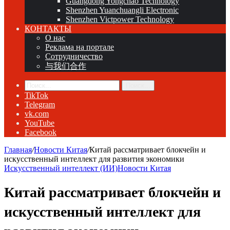
Guangdong Yongchao Technology
Shenzhen Yuanchuangli Electronic
Shenzhen Victpower Technology
КОНТАКТЫ
О нас
Реклама на портале
Сотрудничество
与我们合作
Поиск...
TikTok
Telegram
vk.com
YouTube
Facebook
Главная
/
Новости Китая
/
Китай рассматривает блокчейн и
искусственный интеллект для развития экономики
Искусственный интеллект (ИИ)
Новости Китая
Китай рассматривает блокчейн и
искусственный интеллект для