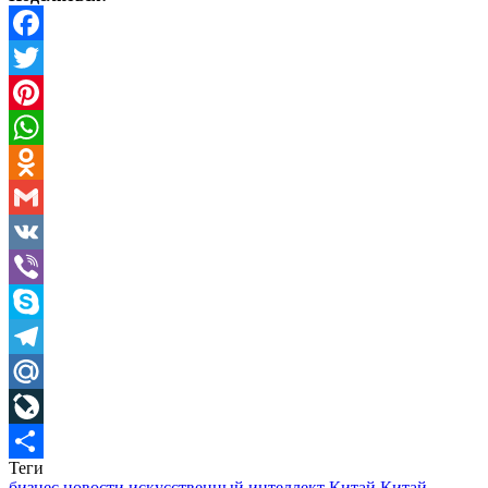
Facebook
Twitter
Pinterest
WhatsApp
Odnoklassniki
Gmail
VK
Viber
Skype
Telegram
Mail.Ru
LiveJournal
Теги
Отправить
бизнес новости
искусственный интеллект
Китай
Китай