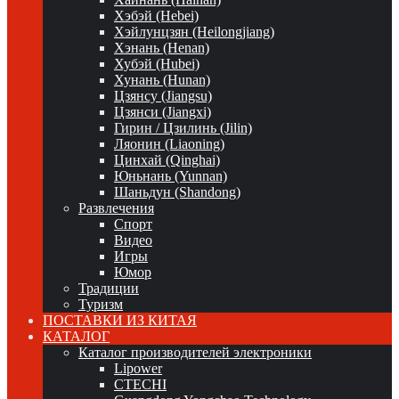
Хэбэй (Hebei)
Хэйлунцзян (Heilongjiang)
Хэнань (Henan)
Хубэй (Hubei)
Хунань (Hunan)
Цзянсу (Jiangsu)
Цзянси (Jiangxi)
Гирин / Цзилинь (Jilin)
Ляонин (Liaoning)
Цинхай (Qinghai)
Юньнань (Yunnan)
Шаньдун (Shandong)
Развлечения
Спорт
Видео
Игры
Юмор
Традиции
Туризм
ПОСТАВКИ ИЗ КИТАЯ
КАТАЛОГ
Каталог производителей электроники
Lipower
CTECHI