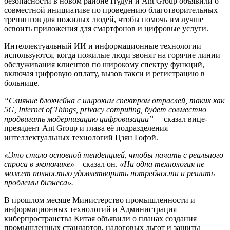
безопасности в новом районе Пудун и Ant Group объявили о
совместной инициативе по проведению благотворительных
тренингов для пожилых людей, чтобы помочь им лучше
освоить приложения для смартфонов и цифровые услуги.
Интеллектуальный ИИ и информационные технологии
используются, когда пожилые люди звонят на горячие линии
обслуживания клиентов по широкому спектру функций,
включая цифровую оплату, вызов такси и регистрацию в
больнице.
“Слияние блокчейна с широким спектром отраслей, таких как
5G, Internet of Things, privacy computing, будет совместно
продвигать модернизацию цифровизации”
– сказал вице-
президент Ant Group и глава её подразделения
интеллектуальных технологий Цзян Гофэй.
«Это стало основной тенденцией, чтобы начать с реального
спроса в экономике»
– сказал он.
«Ни одна технология не
может полностью удовлетворить потребности и решить
проблемы бизнеса».
В прошлом месяце Министерство промышленности и
информационных технологий и Администрация
киберпространства Китая объявили о планах создания
промышленных стандартов, налоговых льгот и защиты