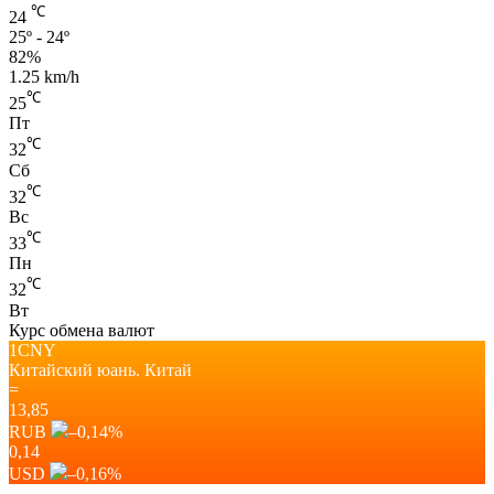
℃
24
25º - 24º
82%
1.25 km/h
℃
25
Пт
℃
32
Сб
℃
32
Вс
℃
33
Пн
℃
32
Вт
Курс обмена валют
1CNY
Китайский юань.
Китай
=
13,85
RUB
–0,14
%
0,14
USD
–0,16
%