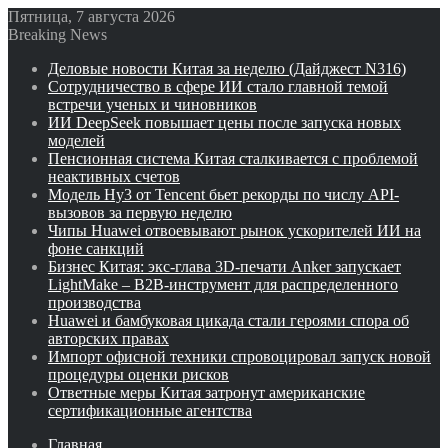
Пятница, 7 августа 2026
Breaking News
Деловые новости Китая за неделю (Дайджест N316)
Сотрудничество в сфере ИИ стало главной темой
встречи ученых и чиновников
ИИ DeepSeek повышает цены после запуска новых
моделей
Пенсионная система Китая сталкивается с проблемой
неактивных счетов
Модель Hy3 от Tencent бьет рекорды по числу API-
вызовов за первую неделю
Чипы Huawei отвоевывают рынок ускорителей ИИ на
фоне санкций
Бизнес Китая: экс-глава 3D-печати Anker запускает
LightMake – B2B-инструмент для распределенного
производства
Huawei и бамбуковая цикада стали героями спора об
авторских правах
Импорт офисной техники спровоцировал запуск новой
процедуры оценки рисков
Ответные меры Китая затронут американские
сертификационные агентства
Главная