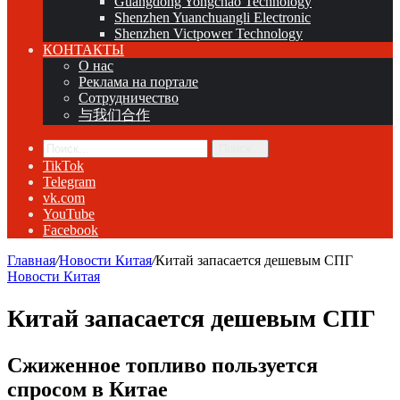
Guangdong Yongchao Technology
Shenzhen Yuanchuangli Electronic
Shenzhen Victpower Technology
КОНТАКТЫ
О нас
Реклама на портале
Сотрудничество
与我们合作
Поиск...
TikTok
Telegram
vk.com
YouTube
Facebook
Главная
/
Новости Китая
/
Китай запасается дешевым СПГ
Новости Китая
Китай запасается дешевым СПГ
Сжиженное топливо пользуется
спросом в Китае