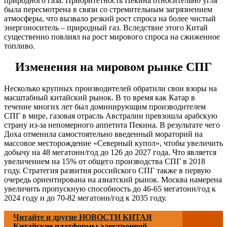
природного газа. Приоритетность Пекина относительно угля
была пересмотрена в связи со стремительным загрязнением
атмосферы, что вызвало резкий рост спроса на более чистый
энергоноситель – природный газ. Вследствие этого Китай
существенно повлиял на рост мирового спроса на сжиженное
топливо.
Изменения на мировом рынке СПГ
Несколько крупных производителей обратили свои взоры на
масштабный китайский рынок. В то время как Катар в
течение многих лет был доминирующим производителем
СПГ в мире, газовая отрасль Австралии превзошла арабскую
страну из-за непомерного аппетита Пекина. В результате чего
Доха отменила самостоятельно введенный мораторий на
массовое месторождение «Северный купол», чтобы увеличить
добычу на 48 мегатонн/год до 126 до 2027 года. Что является
увеличением на 15% от общего производства СПГ в 2018
году. Стратегия развития российского СПГ также в первую
очередь ориентирована на азиатский рынок. Москва намерена
увеличить пропускную способность до 46-65 мегатонн/год к
2024 году и до 70-82 мегатонн/год к 2035 году.
Читайте и другие НОВОСТИ КИТАЯ
Китайские платформы электронной