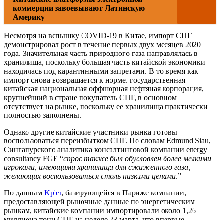
коммерции завоевывают Латинскую
Америку
Несмотря на вспышку COVID-19 в Китае, импорт СПГ
демонстрировал рост в течение первых двух месяцев 2020
года. Значительная часть природного газа направлялась в
хранилища, поскольку большая часть китайской экономики
находилась под карантинными запретами. В то время как
импорт снова возвращается к норме, государственная
китайская национальная оффшорная нефтяная корпорация,
крупнейший в стране покупатель СПГ, в основном
отсутствует на рынке, поскольку ее хранилища практически
полностью заполнены.
Однако другие китайские участники рынка готовы
воспользоваться переизбытком СПГ. По словам Edmund Siau,
Сингапурского аналитика консалтинговой компании energy
consultancy FGE “
спрос также был обусловлен более мелкими
игроками, имеющими хранилища для сжиженного газа,
желающих воспользоваться столь низкими ценами
.”
По данным
Kpler
, базирующейся в Париже компании,
предоставляющей рыночные данные по энергетическим
рынкам, китайские компании импортировали около 1,26
миллиона тонн СПГ на неделе 23 марта, что впервые