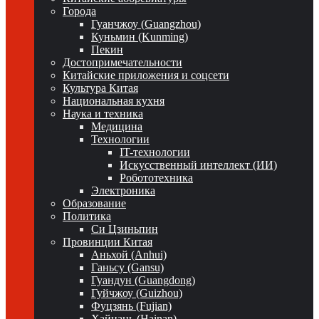
Города
Гуанчжоу (Guangzhou)
Куньмин (Kunming)
Пекин
Достопримечательности
Китайские приложения и соцсети
Культура Китая
Национальная кухня
Наука и техника
Медицина
Технологии
IT-технологии
Искусственный интеллект (ИИ)
Робототехника
Электроника
Образование
Политика
Си Цзиньпин
Провинции Китая
Аньхой (Anhui)
Ганьсу (Gansu)
Гуандун (Guangdong)
Гуйчжоу (Guizhou)
Фуцзянь (Fujian)
Хайнань (Hainan)