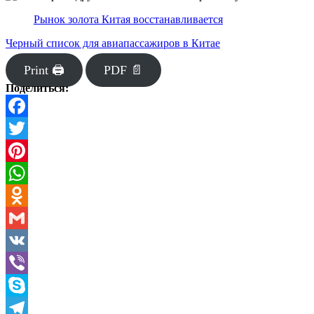
Рынок золота Китая восстанавливается
Черный список для авиапассажиров в Китае
Print 🖨
PDF 📄
Поделиться:
Facebook
Twitter
Pinterest
WhatsApp
Odnoklassniki
Gmail
VK
Viber
Skype