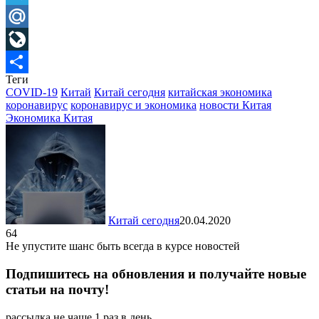
Telegram
Mail.Ru
LiveJournal
Теги
Отправить
COVID-19
Китай
Китай сегодня
китайская экономика
коронавирус
коронавирус и экономика
новости Китая
Экономика Китая
Китай сегодня
20.04.2020
64
Не упустите шанс быть всегда в курсе новостей
Подпишитесь на обновления и получайте новые
статьи на почту!
рассылка не чаще 1 раз в день