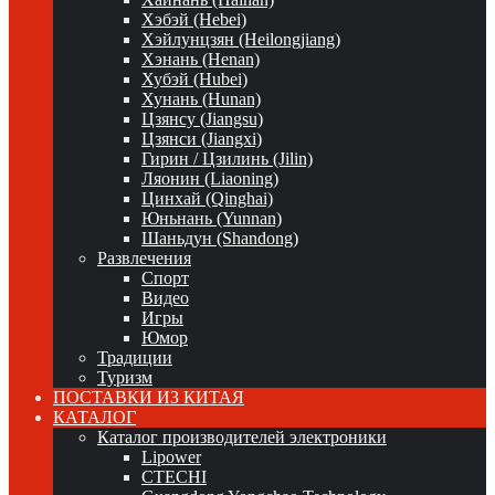
Хэбэй (Hebei)
Хэйлунцзян (Heilongjiang)
Хэнань (Henan)
Хубэй (Hubei)
Хунань (Hunan)
Цзянсу (Jiangsu)
Цзянси (Jiangxi)
Гирин / Цзилинь (Jilin)
Ляонин (Liaoning)
Цинхай (Qinghai)
Юньнань (Yunnan)
Шаньдун (Shandong)
Развлечения
Спорт
Видео
Игры
Юмор
Традиции
Туризм
ПОСТАВКИ ИЗ КИТАЯ
КАТАЛОГ
Каталог производителей электроники
Lipower
CTECHI