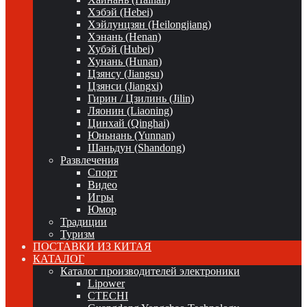
Хэбэй (Hebei)
Хэйлунцзян (Heilongjiang)
Хэнань (Henan)
Хубэй (Hubei)
Хунань (Hunan)
Цзянсу (Jiangsu)
Цзянси (Jiangxi)
Гирин / Цзилинь (Jilin)
Ляонин (Liaoning)
Цинхай (Qinghai)
Юньнань (Yunnan)
Шаньдун (Shandong)
Развлечения
Спорт
Видео
Игры
Юмор
Традиции
Туризм
ПОСТАВКИ ИЗ КИТАЯ
КАТАЛОГ
Каталог производителей электроники
Lipower
CTECHI