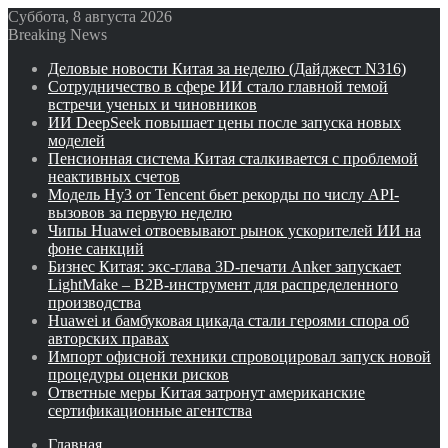
Суббота, 8 августа 2026
Breaking News
Деловые новости Китая за неделю (Дайджест N316)
Сотрудничество в сфере ИИ стало главной темой
встречи ученых и чиновников
ИИ DeepSeek повышает цены после запуска новых
моделей
Пенсионная система Китая сталкивается с проблемой
неактивных счетов
Модель Hy3 от Tencent бьет рекорды по числу API-
вызовов за первую неделю
Чипы Huawei отвоевывают рынок ускорителей ИИ на
фоне санкций
Бизнес Китая: экс-глава 3D-печати Anker запускает
LightMake – B2B-инструмент для распределенного
производства
Huawei и бамбуковая цикада стали героями спора об
авторских правах
Импорт офисной техники спровоцировал запуск новой
процедуры оценки рисков
Ответные меры Китая затронут американские
сертификационные агентства
Главная