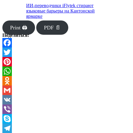
ИИ-переводчики iFlytek стирают
языковые барьеры на Кантонской
ярмарке
Print 🖨
PDF 📄
Поделиться:
Facebook
Twitter
Pinterest
WhatsApp
Odnoklassniki
Gmail
VK
Viber
Skype