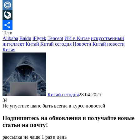
Telegram
Mail.Ru
LiveJournal
Теги
Отправить
Alibaba
Baidu
iFlytek
Tencent
ИИ в Китае
искусственный
интеллект
Китай
Китай сегодня
Новости Китай
новости
Китая
Китай сегодня
28.04.2025
34
Не упустите шанс быть всегда в курсе новостей
Подпишитесь на обновления и получайте новые
статьи на почту!
рассылка не чаще 1 раз в день