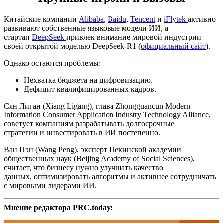
Китайские компании
Alibaba
,
Baidu
,
Tencent
и
iFlytek
активно
развивают собственные языковые модели ИИ, а
стартап
DeepSeek
привлек внимание мировой индустрии
своей открытой моделью DeepSeek-R1 (
официальный сайт
).
Однако остаются проблемы:
Нехватка бюджета на цифровизацию.
Дефицит квалифицированных кадров.
Сян Лиган (Xiang Ligang), глава Zhongguancun Modern
Information Consumer Application Industry Technology Alliance,
советует компаниям разрабатывать долгосрочные
стратегии и инвестировать в ИИ постепенно.
Ван Пэн (Wang Peng), эксперт Пекинской академии
общественных наук (Beijing Academy of Social Sciences),
считает, что бизнесу нужно улучшать качество
данных, оптимизировать алгоритмы и активнее сотрудничать
с мировыми лидерами ИИ.
Мнение редактора PRC.today: