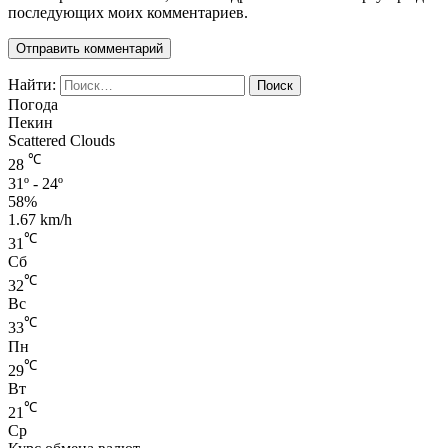
последующих моих комментариев.
Найти:
Погода
Пекин
Scattered Clouds
℃
28
31º - 24º
58%
1.67 km/h
℃
31
Сб
℃
32
Вс
℃
33
Пн
℃
29
Вт
℃
21
Ср