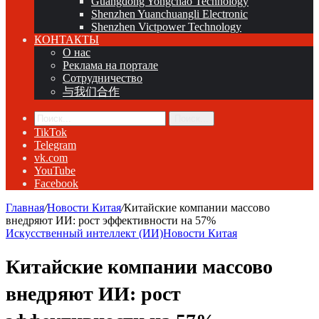
Guangdong Yongchao Technology
Shenzhen Yuanchuangli Electronic
Shenzhen Victpower Technology
КОНТАКТЫ
О нас
Реклама на портале
Сотрудничество
与我们合作
Поиск...
TikTok
Telegram
vk.com
YouTube
Facebook
Главная
/
Новости Китая
/
Китайские компании массово
внедряют ИИ: рост эффективности на 57%
Искусственный интеллект (ИИ)
Новости Китая
Китайские компании массово
внедряют ИИ: рост