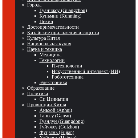
Города
Гуанчжоу (Guangzhou)
Куньмин (Kunming)
Пекин
Достопримечательности
Китайские приложения и соцсети
Культура Китая
Национальная кухня
Наука и техника
Медицина
Технологии
IT-технологии
Искусственный интеллект (ИИ)
Робототехника
Электроника
Образование
Политика
Си Цзиньпин
Провинции Китая
Аньхой (Anhui)
Ганьсу (Gansu)
Гуандун (Guangdong)
Гуйчжоу (Guizhou)
Фуцзянь (Fujian)
Хайнань (Hainan)