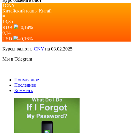
Курс обмена валют
1CNY
Китайский юань.
Китай
=
13,85
RUB
–0,14
%
0,14
USD
–0,16
%
Курсы валют в
CNY
на 03.02.2025
Мы в Telegram
Популярное
Последнее
Коммент.