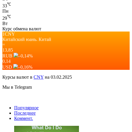
℃
33
Пн
℃
29
Вт
Курс обмена валют
1CNY
Китайский юань.
Китай
=
13,85
RUB
–0,14
%
0,14
USD
–0,16
%
Курсы валют в
CNY
на 03.02.2025
Мы в Telegram
Популярное
Последнее
Коммент.