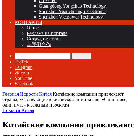
CTECHI
Guangdong Yongchao Technology
Shenzhen Yuanchuangli Electronic
Shenzhen Victpower Technology
КОНТАКТЫ
О нас
Реклама на портале
Сотрудничество
与我们合作
Поиск...
TikTok
Telegram
vk.com
YouTube
Facebook
Главная
/
Новости Китая
/
Китайские компании привлекают
страны, участвующие в китайской инициативе «Один пояс,
один путь» к зеленым проектам
Новости Китая
Китайские компании привлекают