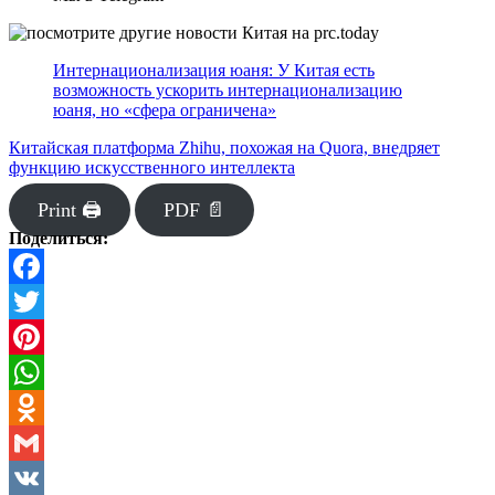
Интернационализация юаня: У Китая есть
возможность ускорить интернационализацию
юаня, но «сфера ограничена»
Китайская платформа Zhihu, похожая на Quora, внедряет
функцию искусственного интеллекта
Print 🖨
PDF 📄
Поделиться:
Facebook
Twitter
Pinterest
WhatsApp
Odnoklassniki
Gmail