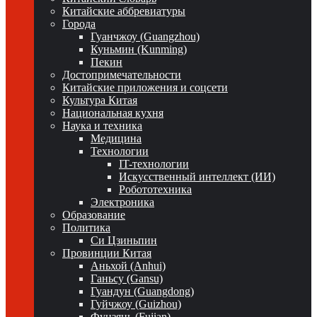
Китайские аббревиатуры
Города
Гуанчжоу (Guangzhou)
Куньмин (Kunming)
Пекин
Достопримечательности
Китайские приложения и соцсети
Культура Китая
Национальная кухня
Наука и техника
Медицина
Технологии
IT-технологии
Искусственный интеллект (ИИ)
Робототехника
Электроника
Образование
Политика
Си Цзиньпин
Провинции Китая
Аньхой (Anhui)
Ганьсу (Gansu)
Гуандун (Guangdong)
Гуйчжоу (Guizhou)
Фуцзянь (Fujian)