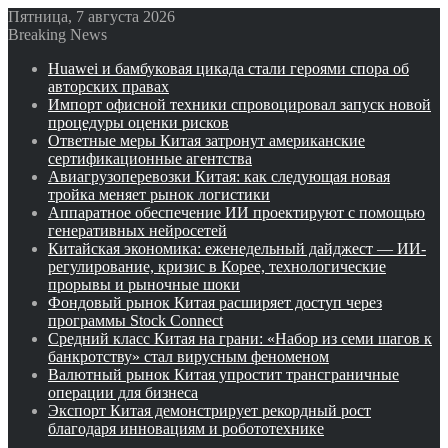
Пятница, 7 августа 2026
Breaking News
Huawei и бамбуковая цикада стали героями спора об
авторских правах
Импорт офисной техники спровоцировал запуск новой
процедуры оценки рисков
Ответные меры Китая затронут американские
сертификационные агентства
Авиагрузоперевозки Китая: как следующая новая
тройка меняет рынок логистики
Аппаратное обеспечение ИИ проектируют с помощью
генеративных нейросетей
Китайская экономика: еженедельный дайджест — ИИ-
регулирование, кризис в Корее, технологические
прорывы и рыночные шоки
Фондовый рынок Китая расширяет доступ через
программы Stock Connect
Средний класс Китая на грани: «Набор из семи шагов к
банкротству» стал вирусным феноменом
Валютный рынок Китая упростит трансграничные
операции для бизнеса
Экспорт Китая демонстрирует рекордный рост
благодаря инновациям и робототехнике