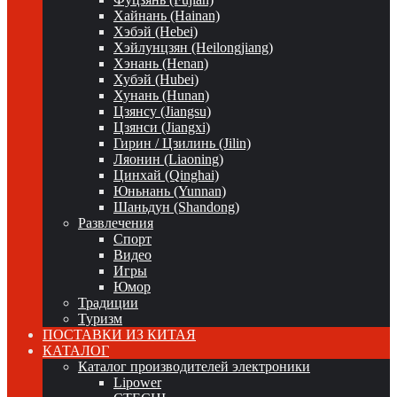
Хайнань (Hainan)
Хэбэй (Hebei)
Хэйлунцзян (Heilongjiang)
Хэнань (Henan)
Хубэй (Hubei)
Хунань (Hunan)
Цзянсу (Jiangsu)
Цзянси (Jiangxi)
Гирин / Цзилинь (Jilin)
Ляонин (Liaoning)
Цинхай (Qinghai)
Юньнань (Yunnan)
Шаньдун (Shandong)
Развлечения
Спорт
Видео
Игры
Юмор
Традиции
Туризм
ПОСТАВКИ ИЗ КИТАЯ
КАТАЛОГ
Каталог производителей электроники
Lipower