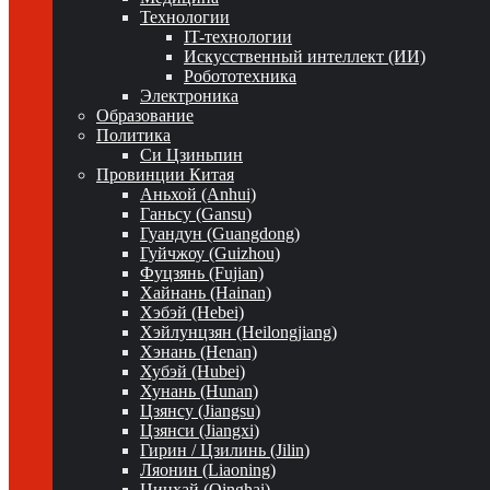
Технологии
IT-технологии
Искусственный интеллект (ИИ)
Робототехника
Электроника
Образование
Политика
Си Цзиньпин
Провинции Китая
Аньхой (Anhui)
Ганьсу (Gansu)
Гуандун (Guangdong)
Гуйчжоу (Guizhou)
Фуцзянь (Fujian)
Хайнань (Hainan)
Хэбэй (Hebei)
Хэйлунцзян (Heilongjiang)
Хэнань (Henan)
Хубэй (Hubei)
Хунань (Hunan)
Цзянсу (Jiangsu)
Цзянси (Jiangxi)
Гирин / Цзилинь (Jilin)
Ляонин (Liaoning)
Цинхай (Qinghai)