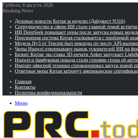
Суббота, 8 августа 2026
Breaking News
Деловые новости Китая за неделю (Дайджест N316)
Сотрудничество в сфере ИИ стало главной темой встреч
ИИ DeepSeek повышает цены после запуска новых модел
Пенсионная система Китая сталкивается с проблемой не
Модель Hy3 от Tencent бьет рекорды по числу API-вызов
Чипы Huawei отвоевывают рынок ускорителей ИИ на фо
Бизнес Китая: экс-глава 3D-печати Anker запускает Ligh
Huawei и бамбуковая цикада стали героями спора об авто
Импорт офисной техники спровоцировал запуск новой п
Ответные меры Китая затронут американские сертифика
Главная
Контакты
Политика конфиденциальности
Меню