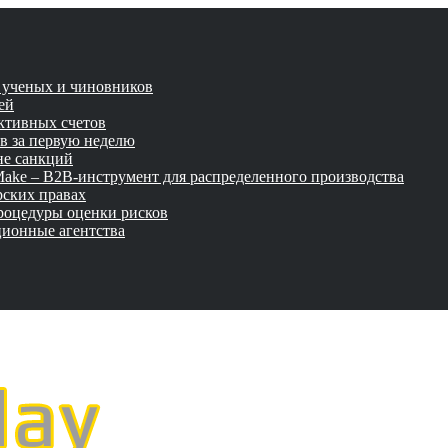
и ученых и чиновников
ей
активных счетов
ов за первую неделю
не санкций
tMake – B2B-инструмент для распределенного производства
рских правах
роцедуры оценки рисков
ционные агентства