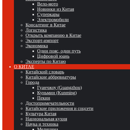
Вело-мото
Новинки из Китая
Суперкары
Электромобили
Консалтинг в Китае
Логистика
Открыть компанию в Китае
Экспорт-импорт
Экономика
Один пояс, один путь
Цифровой юань
Эксперты по Китаю
О КИТАЕ
Китайский словарь
Китайские аббревиатуры
Города
Гуанчжоу (Guangzhou)
Куньмин (Kunming)
Пекин
Достопримечательности
Китайские приложения и соцсети
Культура Китая
Национальная кухня
Наука и техника
Медицина