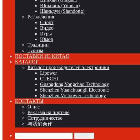
Юньнань (Yunnan)
Шаньдун (Shandong)
Развлечения
Спорт
Видео
Игры
Юмор
Традиции
Туризм
ПОСТАВКИ ИЗ КИТАЯ
КАТАЛОГ
Каталог производителей электроники
Lipower
CTECHI
Guangdong Yongchao Technology
Shenzhen Yuanchuangli Electronic
Shenzhen Victpower Technology
КОНТАКТЫ
О нас
Реклама на портале
Сотрудничество
与我们合作
Поиск...