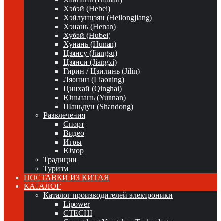
Хэбэй (Hebei)
Хэйлунцзян (Heilongjiang)
Хэнань (Henan)
Хубэй (Hubei)
Хунань (Hunan)
Цзянсу (Jiangsu)
Цзянси (Jiangxi)
Гирин / Цзилинь (Jilin)
Ляонин (Liaoning)
Цинхай (Qinghai)
Юньнань (Yunnan)
Шаньдун (Shandong)
Развлечения
Спорт
Видео
Игры
Юмор
Традиции
Туризм
ПОСТАВКИ ИЗ КИТАЯ
КАТАЛОГ
Каталог производителей электроники
Lipower
CTECHI