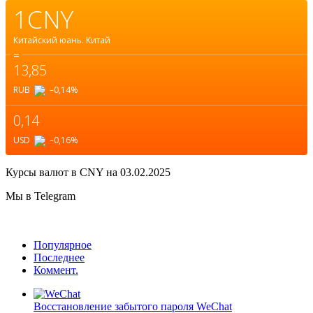
1CNY
Китайский юань.
Китай
=
13,85
RUB
–0,14
%
0,14
USD
–0,16
%
Курсы валют в
CNY
на 03.02.2025
Мы в Telegram
Популярное
Последнее
Коммент.
Восстановление забытого пароля WeChat