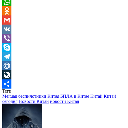
Pinterest
WhatsApp
Odnoklassniki
Gmail
VK
Viber
Skype
Telegram
Mail.Ru
LiveJournal
Теги
Отправить
Meituan
беспилотники Китая
БПЛА в Китае
Китай
Китай
сегодня
Новости Китай
новости Китая