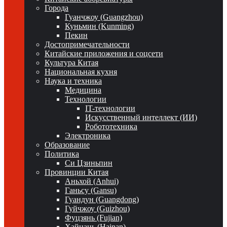
Города
Гуанчжоу (Guangzhou)
Куньмин (Kunming)
Пекин
Достопримечательности
Китайские приложения и соцсети
Культура Китая
Национальная кухня
Наука и техника
Медицина
Технологии
IT-технологии
Искусственный интеллект (ИИ)
Робототехника
Электроника
Образование
Политика
Си Цзиньпин
Провинции Китая
Аньхой (Anhui)
Ганьсу (Gansu)
Гуандун (Guangdong)
Гуйчжоу (Guizhou)
Фуцзянь (Fujian)
Хайнань (Hainan)