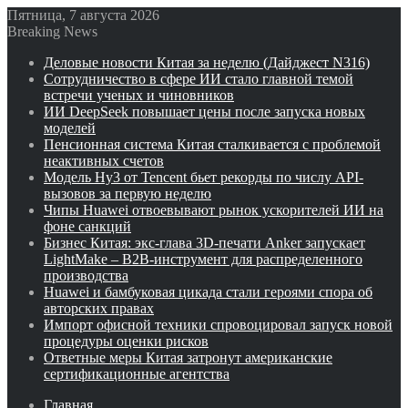
Пятница, 7 августа 2026
Breaking News
Деловые новости Китая за неделю (Дайджест N316)
Сотрудничество в сфере ИИ стало главной темой
встречи ученых и чиновников
ИИ DeepSeek повышает цены после запуска новых
моделей
Пенсионная система Китая сталкивается с проблемой
неактивных счетов
Модель Hy3 от Tencent бьет рекорды по числу API-
вызовов за первую неделю
Чипы Huawei отвоевывают рынок ускорителей ИИ на
фоне санкций
Бизнес Китая: экс-глава 3D-печати Anker запускает
LightMake – B2B-инструмент для распределенного
производства
Huawei и бамбуковая цикада стали героями спора об
авторских правах
Импорт офисной техники спровоцировал запуск новой
процедуры оценки рисков
Ответные меры Китая затронут американские
сертификационные агентства
Главная