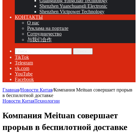
Guangdong Yongchao Technology
Shenzhen Yuanchuangli Electronic
Shenzhen Victpower Technology
КОНТАКТЫ
О нас
Реклама на портале
Сотрудничество
与我们合作
Поиск...
TikTok
Telegram
vk.com
YouTube
Facebook
Главная
/
Новости Китая
/
Компания Meituan совершает прорыв
в беспилотной доставке
Новости Китая
Технологии
Компания Meituan совершает
прорыв в беспилотной доставке