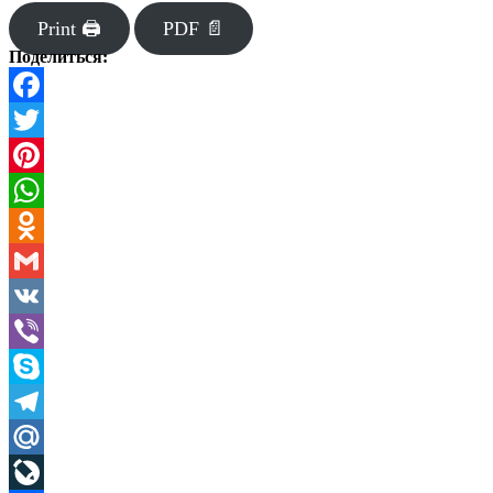
Print 🖨
PDF 📄
Поделиться:
Facebook
Twitter
Pinterest
WhatsApp
Odnoklassniki
Gmail
VK
Viber
Skype
Telegram
Mail.Ru