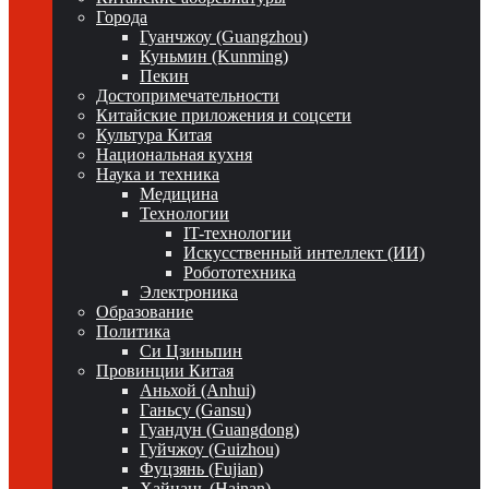
Города
Гуанчжоу (Guangzhou)
Куньмин (Kunming)
Пекин
Достопримечательности
Китайские приложения и соцсети
Культура Китая
Национальная кухня
Наука и техника
Медицина
Технологии
IT-технологии
Искусственный интеллект (ИИ)
Робототехника
Электроника
Образование
Политика
Си Цзиньпин
Провинции Китая
Аньхой (Anhui)
Ганьсу (Gansu)
Гуандун (Guangdong)
Гуйчжоу (Guizhou)
Фуцзянь (Fujian)
Хайнань (Hainan)