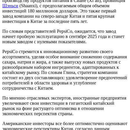
производству продуктов питания в Сиане (Xi’an), провинция
Шэньси
(Shaanxi), с предполагаемым общим объемом
инвестиций 180 миллионов долларов. Это также первый
завод компании на северо-западе Китая и пятая крупная
инвестиция в Китае за последние пять лет.
По словам представителей PepsiCo, ожидается, что завод
начнет пробную эксплуатацию в сентябре 2025 года и станет
новым заводом с нулевыми показателями.
PepsiCo стремится к инновационному развитию своего
ассортимента, уделяя особое внимание снижению содержания
сахара, натрия и жира, а также выпуску новых продуктов с
разнообразным набором ингредиентов, адаптированных к
китайскому рынку. По словам Глина, стратегия компании
состоит из двух составляющих: удовлетворение предпочтений
потребителей в области здоровья и углубление
сотрудничества с Китаем.
По мнению отраслевых экспертов, иностранные предприятия
увеличивают свои инвестиции в гигантский китайский
рынок на фоне растущего оптимизма в отношении
экономических перспектив страны.
Американские инвесторы все более оптимистично оценивают
экономические перспективы Китая, согласно данным