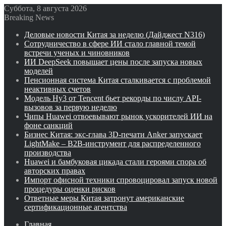
Суббота, 8 августа 2026
Breaking News
Деловые новости Китая за неделю (Дайджест N316)
Сотрудничество в сфере ИИ стало главной темой
встречи ученых и чиновников
ИИ DeepSeek повышает цены после запуска новых
моделей
Пенсионная система Китая сталкивается с проблемой
неактивных счетов
Модель Hy3 от Tencent бьет рекорды по числу API-
вызовов за первую неделю
Чипы Huawei отвоевывают рынок ускорителей ИИ на
фоне санкций
Бизнес Китая: экс-глава 3D-печати Anker запускает
LightMake – B2B-инструмент для распределенного
производства
Huawei и бамбуковая цикада стали героями спора об
авторских правах
Импорт офисной техники спровоцировал запуск новой
процедуры оценки рисков
Ответные меры Китая затронут американские
сертификационные агентства
Главная