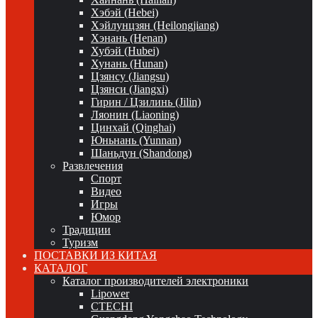
Хэбэй (Hebei)
Хэйлунцзян (Heilongjiang)
Хэнань (Henan)
Хубэй (Hubei)
Хунань (Hunan)
Цзянсу (Jiangsu)
Цзянси (Jiangxi)
Гирин / Цзилинь (Jilin)
Ляонин (Liaoning)
Цинхай (Qinghai)
Юньнань (Yunnan)
Шаньдун (Shandong)
Развлечения
Спорт
Видео
Игры
Юмор
Традиции
Туризм
ПОСТАВКИ ИЗ КИТАЯ
КАТАЛОГ
Каталог производителей электроники
Lipower
CTECHI