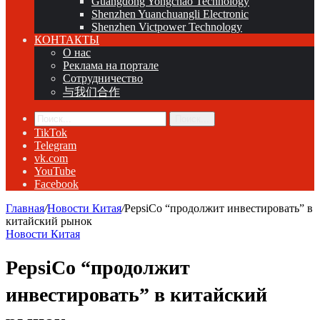
Guangdong Yongchao Technology
Shenzhen Yuanchuangli Electronic
Shenzhen Victpower Technology
КОНТАКТЫ
О нас
Реклама на портале
Сотрудничество
与我们合作
Поиск...
TikTok
Telegram
vk.com
YouTube
Facebook
Главная
/
Новости Китая
/
PepsiCo “продолжит инвестировать” в
китайский рынок
Новости Китая
PepsiCo “продолжит
инвестировать” в китайский