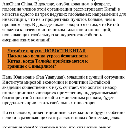
AmCham China. В докладе, опубликованном в феврале,
половина членов этой организации рассматривают Китай в
качестве одного из трех ведущих глобальных направлений для
инвестиций, что на 5 процентных пунктов больше, чем в
прошлом году. В докладе также говорится о том, что Китай
является ключевым источником талантов и инноваций,
повышающих глобальную конкурентоспособность
американских компаний.
Читайте и другие НОВОСТИ КИТАЯ
Насколько велика угроза безопасности
Китая, когда Талибы приближаются к
границе с Синьцзяном?
Пань Юаньюань (Pan Yuanyuan), младший научный сотрудник
Института мировой экономики и политики Китайской
академии общественных наук, считает, что богатый набор
инновационных сценариев применения, поддерживаемый
благоприятной политикой и оживленным рынком, будет
продолжать привлекать глобальных инвесторов.
По его словам, инвестиционные возможности будут особенно
велики в развивающихся отраслях и новых бизнес-моделях.
Компания PepsiCo уверена в том, что китайский рынок