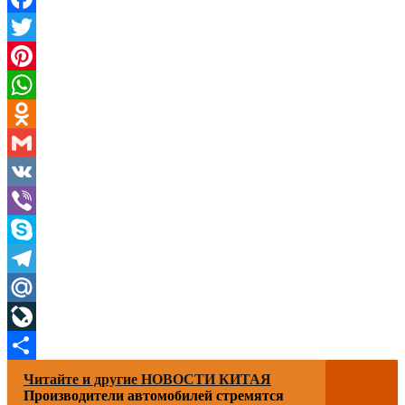
Facebook
Twitter
Pinterest
WhatsApp
Odnoklassniki
Gmail
VK
Viber
Skype
Telegram
Mail.Ru
LiveJournal
Отправить
Читайте и другие НОВОСТИ КИТАЯ
Производители автомобилей стремятся