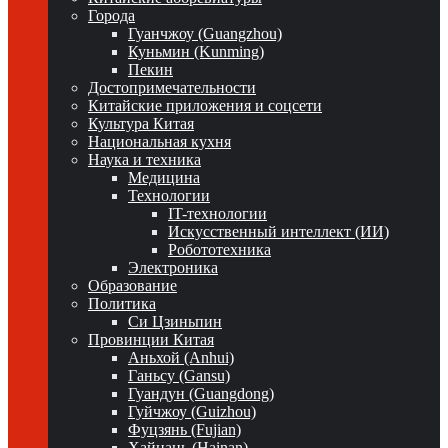
Города
Гуанчжоу (Guangzhou)
Куньмин (Kunming)
Пекин
Достопримечательности
Китайские приложения и соцсети
Культура Китая
Национальная кухня
Наука и техника
Медицина
Технологии
IT-технологии
Искусственный интеллект (ИИ)
Робототехника
Электроника
Образование
Политика
Си Цзиньпин
Провинции Китая
Аньхой (Anhui)
Ганьсу (Gansu)
Гуандун (Guangdong)
Гуйчжоу (Guizhou)
Фуцзянь (Fujian)
Хайнань (Hainan)