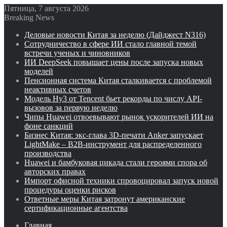
Пятница, 7 августа 2026
Breaking News
Деловые новости Китая за неделю (Дайджест N316)
Сотрудничество в сфере ИИ стало главной темой
встречи ученых и чиновников
ИИ DeepSeek повышает цены после запуска новых
моделей
Пенсионная система Китая сталкивается с проблемой
неактивных счетов
Модель Hy3 от Tencent бьет рекорды по числу API-
вызовов за первую неделю
Чипы Huawei отвоевывают рынок ускорителей ИИ на
фоне санкций
Бизнес Китая: экс-глава 3D-печати Anker запускает
LightMake – B2B-инструмент для распределенного
производства
Huawei и бамбуковая цикада стали героями спора об
авторских правах
Импорт офисной техники спровоцировал запуск новой
процедуры оценки рисков
Ответные меры Китая затронут американские
сертификационные агентства
Главная