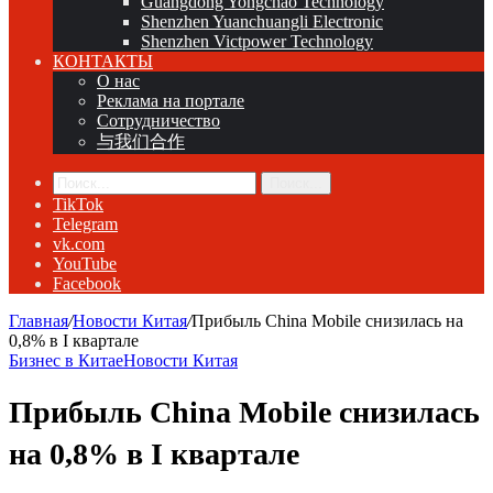
Guangdong Yongchao Technology
Shenzhen Yuanchuangli Electronic
Shenzhen Victpower Technology
КОНТАКТЫ
О нас
Реклама на портале
Сотрудничество
与我们合作
Поиск...
TikTok
Telegram
vk.com
YouTube
Facebook
Главная
/
Новости Китая
/
Прибыль China Mobile снизилась на
0,8% в I квартале
Бизнес в Китае
Новости Китая
Прибыль China Mobile снизилась
на 0,8% в I квартале