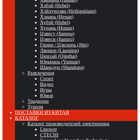
Хэбэй (Hebei)
Хэйлунцзян (Heilongjiang)
Хэнань (Henan)
Хубэй (Hubei)
Хунань (Hunan)
Цзянсу (Jiangsu)
Цзянси (Jiangxi)
Гирин / Цзилинь (Jilin)
Ляонин (Liaoning)
Цинхай (Qinghai)
Юньнань (Yunnan)
Шаньдун (Shandong)
Развлечения
Спорт
Видео
Игры
Юмор
Традиции
Туризм
ПОСТАВКИ ИЗ КИТАЯ
КАТАЛОГ
Каталог производителей электроники
Lipower
CTECHI