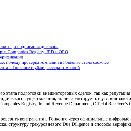
овить до подписания договора
ры: Companies Registry, IRD и ORO
 верификации
е: почему проверка компании в Гонконге стала сложнее
ента в Гонконге глубже реестра компаний
ого этапа подготовки внешнеторговых сделок, так как репутаци
ридического существования, но не гарантирует отсутствия зало
anies Registry, Inland Revenue Department, Official Receiver’s O
роверить контрагента в Гонконге
через официальные цифровые 
ка, структуру трехуровневого Due Diligence и способы верифи