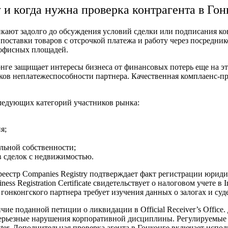
 и когда нужна
проверка контрагента в Гон
икают задолго до обсуждения условий сделки или подписания к
поставки товаров с отсрочкой платежа и работу через посредник
е офисных площадей.
онге
защищает интересы бизнеса от финансовых потерь еще на эт
ков неплатежеспособности партнера. Качественная комплаенс-п
следующих категорий участников рынка:
я;
льной собственности;
в сделок с недвижимостью.
еестр Companies Registry подтверждает факт регистрации юридич
s Registration Certificate свидетельствует о налоговом учете в 
гонконгского партнера
требует изучения данных о залогах и су
ие поданной петиции о ликвидации в Official Receiver’s Office.
 серьезные нарушения корпоративной дисциплины. Регулируемые
ter. Дополнительная
проверка агента в Гонконге
включает испол