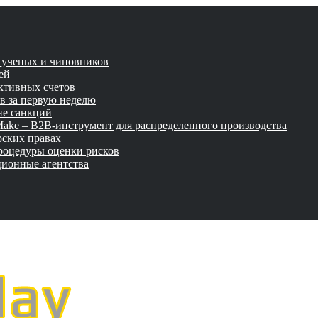
и ученых и чиновников
ей
активных счетов
ов за первую неделю
не санкций
tMake – B2B-инструмент для распределенного производства
рских правах
роцедуры оценки рисков
ционные агентства