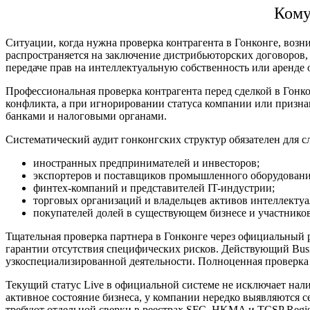
Кому
Ситуации,
когда нужна проверка контрагента в Гонконге
, возн
распространяется на заключение дистрибьюторских договоров, 
передаче прав на интеллектуальную собственность или аренд
Профессиональная
проверка контрагента перед сделкой в Гонк
конфликта, а при игнорировании статуса компании или призна
банками и налоговыми органами.
Систематический аудит гонконгских структур обязателен для 
иностранных предпринимателей и инвесторов;
экспортеров и поставщиков промышленного оборудовани
финтех-компаний и представителей IT-индустрии;
торговых организаций и владельцев активов интеллектуа
покупателей долей в существующем бизнесе и участнико
Тщательная
проверка партнера в Гонконге
через официальный р
гарантии отсутствия специфических рисков. Действующий Busines
узкоспециализированной деятельности. Полноценная
проверка 
Текущий статус Live в официальной системе не исключает налич
активное состояние бизнеса, у компании нередко выявляются
требуют отдельной сверки в реестрах SFC, HKMA и TCSP Regis