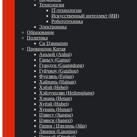
Технологии
IT-технологии
Искусственный интеллект (ИИ)
Робототехника
Электроника
Образование
Политика
Си Цзиньпин
Провинции Китая
Аньхой (Anhui)
Ганьсу (Gansu)
Гуандун (Guangdong)
Гуйчжоу (Guizhou)
Фуцзянь (Fujian)
Хайнань (Hainan)
Хэбэй (Hebei)
Хэйлунцзян (Heilongjiang)
Хэнань (Henan)
Хубэй (Hubei)
Хунань (Hunan)
Цзянсу (Jiangsu)
Цзянси (Jiangxi)
Гирин / Цзилинь (Jilin)
Ляонин (Liaoning)
Цинхай (Qinghai)