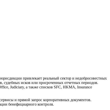
я юрисдикции привлекает реальный сектор и недобросовестных
гов, судебных исков или просроченных отчетных периодов.
ffice, Judiciary, а также списков SFC, HKMA, Insurance
сервисы и прямой запрос корпоративных документов.
кации бенефициарного контроля.