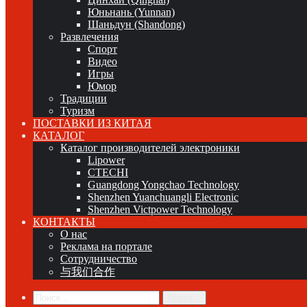
Юньнань (Yunnan)
Шаньдун (Shandong)
Развлечения
Спорт
Видео
Игры
Юмор
Традиции
Туризм
ПОСТАВКИ ИЗ КИТАЯ
КАТАЛОГ
Каталог производителей электроники
Lipower
CTECHI
Guangdong Yongchao Technology
Shenzhen Yuanchuangli Electronic
Shenzhen Victpower Technology
КОНТАКТЫ
О нас
Реклама на портале
Сотрудничество
与我们合作
Поиск...