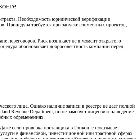
конге
онтракта. Необходимость юридической верификации
ов. Процедура требуется при запуске совместных проектов,
апе переговоров. Риск возникает не в момент открытого
роцедура обосновывает добросовестность компании перед
еского лица. Однако наличие записи в реестре не дает полной
Inland Revenue Department, но не заменяет лицензию на ведение
дебных обременениях.
 Даже если
проверка поставщика в Гонконге
показывает
 услуги в финансовой, инвестиционной или трастовой сферах
ьзование цифровых инструментов Scameter и просмотр списков