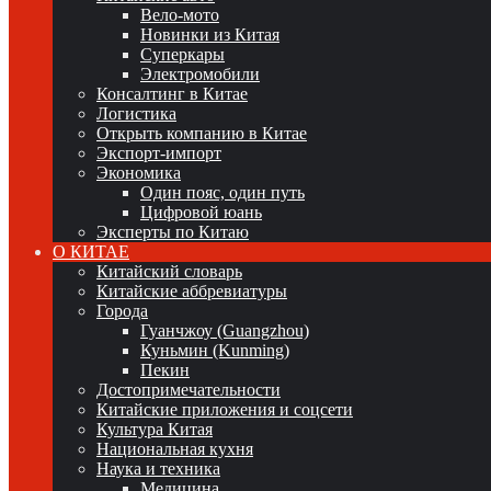
Вело-мото
Новинки из Китая
Суперкары
Электромобили
Консалтинг в Китае
Логистика
Открыть компанию в Китае
Экспорт-импорт
Экономика
Один пояс, один путь
Цифровой юань
Эксперты по Китаю
О КИТАЕ
Китайский словарь
Китайские аббревиатуры
Города
Гуанчжоу (Guangzhou)
Куньмин (Kunming)
Пекин
Достопримечательности
Китайские приложения и соцсети
Культура Китая
Национальная кухня
Наука и техника
Медицина