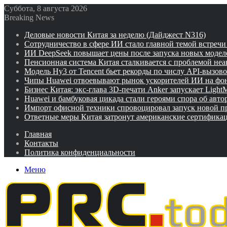
Суббота, 8 августа 2026
Breaking News
Деловые новости Китая за неделю (Дайджест N316)
Сотрудничество в сфере ИИ стало главной темой встреч
ИИ DeepSeek повышает цены после запуска новых модел
Пенсионная система Китая сталкивается с проблемой не
Модель Hy3 от Tencent бьет рекорды по числу API-вызов
Чипы Huawei отвоевывают рынок ускорителей ИИ на фо
Бизнес Китая: экс-глава 3D-печати Anker запускает Ligh
Huawei и бамбуковая цикада стали героями спора об авто
Импорт офисной техники спровоцировал запуск новой п
Ответные меры Китая затронут американские сертифика
Главная
Контакты
Политика конфиденциальности
Меню