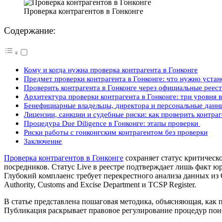
Проверка контрагентов в Гонконге
Содержание:
Кому и когда нужна проверка контрагента в Гонконге
Предмет проверки контрагента в Гонконге: что нужно устан
Проверить контрагента в Гонконге через официальные реест
Архитектура проверки контрагента в Гонконге: три уровня
Бенефициарные владельцы, директора и персональные данны
Лицензии, санкции и судебные риски: как проверить контраг
Процедура Due Diligence в Гонконге: этапы проверки
Риски работы с гонконгским контрагентом без проверки
Заключение
Проверка контрагентов в Гонконге
сохраняет статус критическ
посредников. Статус Live в реестре подтверждает лишь факт ю
Глубокий комплаенс требует перекрестного анализа данных из Comp
Authority, Customs and Excise Department и TCSP Register.
В статье представлена пошаговая методика, объясняющая,
как п
Публикация раскрывает правовое регулирование процедур поис