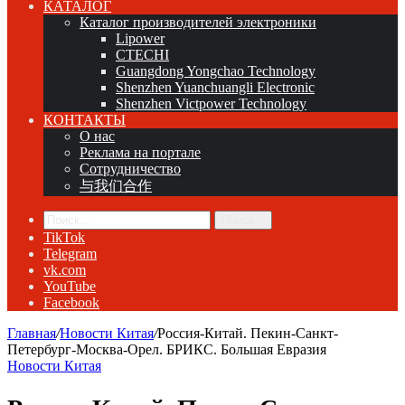
КАТАЛОГ
Каталог производителей электроники
Lipower
CTECHI
Guangdong Yongchao Technology
Shenzhen Yuanchuangli Electronic
Shenzhen Victpower Technology
КОНТАКТЫ
О нас
Реклама на портале
Сотрудничество
与我们合作
Поиск...
TikTok
Telegram
vk.com
YouTube
Facebook
Главная
/
Новости Китая
/
Россия-Китай. Пекин-Санкт-
Петербург-Москва-Орел. БРИКС. Большая Евразия
Новости Китая