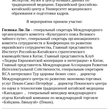
экспертов, Музей и центр больших данных по
традиционной медицине, Евразийский (российско-
китайский) центр и Университет медицинского
образования и подготовки кадров.
В мероприятии приняли участие:
Госпожа Лю Ли
– генеральный секретарь Международного
организующего комитета «Культурного пояса Великого
чайного пути», генеральный секретарь организационного
комитета сотрудничеств и Конференции по развитию
евразийского сотрудничества, Главный представитель
Институт Российско-Китайского стратегического
взаимодействия в Китае, Главный представитель Клуб
«Лидеры Евроазиатской кооперации и интеграции» в Китае,
Главный представитель Международная Ассоциация Развития
Интеллектуальной Собственности, генеральным секретарем
RCA интернэшнл Тур здоровье бизнес союз， директор
Международного центра по развитию экономико-торговых
услуг Пекин-Санкт-Петербург， директор Пекинского центра
по науке и технологиям традиционной китайской медицины
«Канхаудао»， генеральный менеджер международного
отдела Китайской компании по международной торговле
«Бэйцзинь Ляньхуэй» (Пекин).