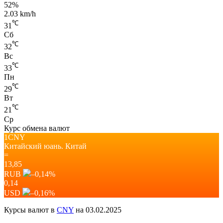
52%
2.03 km/h
℃
31
Сб
℃
32
Вс
℃
33
Пн
℃
29
Вт
℃
21
Ср
Курс обмена валют
1CNY
Китайский юань.
Китай
=
13,85
RUB
–0,14
%
0,14
USD
–0,16
%
Курсы валют в
CNY
на 03.02.2025