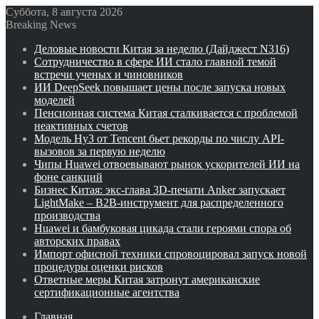
Суббота, 8 августа 2026
Breaking News
Деловые новости Китая за неделю (Дайджест N316)
Сотрудничество в сфере ИИ стало главной темой
встречи ученых и чиновников
ИИ DeepSeek повышает цены после запуска новых
моделей
Пенсионная система Китая сталкивается с проблемой
неактивных счетов
Модель Hy3 от Tencent бьет рекорды по числу API-
вызовов за первую неделю
Чипы Huawei отвоевывают рынок ускорителей ИИ на
фоне санкций
Бизнес Китая: экс-глава 3D-печати Anker запускает
LightMake – B2B-инструмент для распределенного
производства
Huawei и бамбуковая цикада стали героями спора об
авторских правах
Импорт офисной техники спровоцировал запуск новой
процедуры оценки рисков
Ответные меры Китая затронут американские
сертификационные агентства
Главная