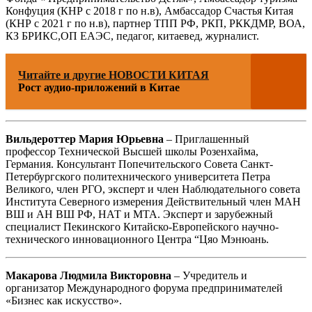
Конфуция (КНР с 2018 г по н.в), Амбассадор Счастья Китая
(КНР с 2021 г по н.в), партнер ТПП РФ, РКП, РККДМР, ВОА,
КЗ БРИКС,ОП ЕАЭС, педагог, китаевед, журналист.
Читайте и другие НОВОСТИ КИТАЯ
Рост аудио-приложений в Китае
Вильдероттер Мария Юрьевна
– Приглашенный
профессор Технической Высшей школы Розенхайма,
Германия. Консультант Попечительского Совета Санкт-
Петербургского политехнического университета Петра
Великого, член РГО, эксперт и член Наблюдательного совета
Института Северного измерения Действительный член МАН
ВШ и АН ВШ РФ, НАТ и МТА. Эксперт и зарубежный
специалист Пекинского Китайско-Европейского научно-
технического инновационного Центра “Цяо Мэнюань.
Макарова Людмила Викторовна
– Учредитель и
организатор Международного форума предпринимателей
«Бизнес как искусство».