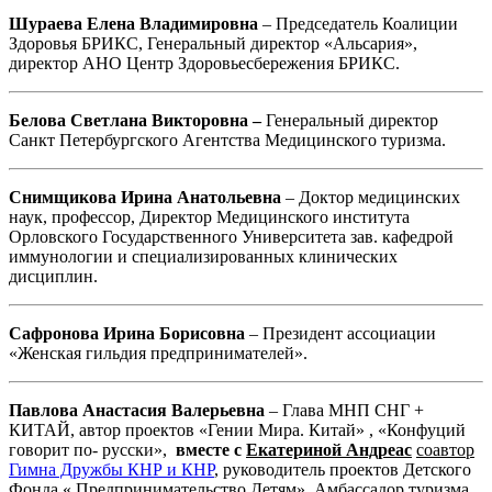
Шураева Елена Владимировна
– Председатель Коалиции
Здоровья БРИКС, Генеральный директор «Альсария»,
директор АНО Центр Здоровьесбережения БРИКС.
Белова Светлана Викторовна –
Генеральный директор
Санкт Петербургского Агентства Медицинского туризма.
Снимщикова Ирина Анатольевна
– Доктор медицинских
наук, профессор, Директор Медицинского института
Орловского Государственного Университета зав. кафедрой
иммунологии и специализированных клинических
дисциплин.
Сафронова Ирина Борисовна
– Президент ассоциации
«Женская гильдия предпринимателей».
Павлова Анастасия Валерьевна
– Глава МНП СНГ +
КИТАЙ, автор проектов «Гении Мира. Китай» , «Конфуций
говорит по- русски»,
вместе с
Екатериной Андреас
соавтор
Гимна Дружбы КНР и КНР
, руководитель проектов Детского
Фонда « Предпринимательство Детям», Амбассадор туризма