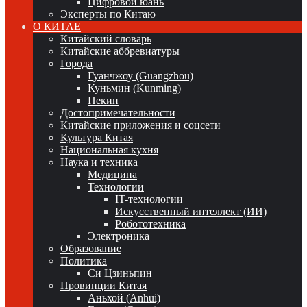
Цифровой юань
Эксперты по Китаю
О КИТАЕ
Китайский словарь
Китайские аббревиатуры
Города
Гуанчжоу (Guangzhou)
Куньмин (Kunming)
Пекин
Достопримечательности
Китайские приложения и соцсети
Культура Китая
Национальная кухня
Наука и техника
Медицина
Технологии
IT-технологии
Искусственный интеллект (ИИ)
Робототехника
Электроника
Образование
Политика
Си Цзиньпин
Провинции Китая
Аньхой (Anhui)