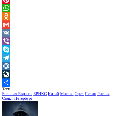
Pinterest
WhatsApp
Odnoklassniki
Gmail
VK
Viber
Skype
Telegram
Mail.Ru
LiveJournal
Теги
Отправить
Большая Евразия
БРИКС
Китай
Москва
Орел
Пекин
Россия
Санкт-Петербург