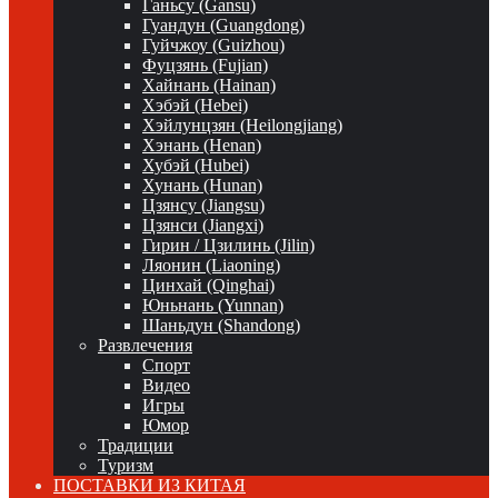
Ганьсу (Gansu)
Гуандун (Guangdong)
Гуйчжоу (Guizhou)
Фуцзянь (Fujian)
Хайнань (Hainan)
Хэбэй (Hebei)
Хэйлунцзян (Heilongjiang)
Хэнань (Henan)
Хубэй (Hubei)
Хунань (Hunan)
Цзянсу (Jiangsu)
Цзянси (Jiangxi)
Гирин / Цзилинь (Jilin)
Ляонин (Liaoning)
Цинхай (Qinghai)
Юньнань (Yunnan)
Шаньдун (Shandong)
Развлечения
Спорт
Видео
Игры
Юмор
Традиции
Туризм
ПОСТАВКИ ИЗ КИТАЯ