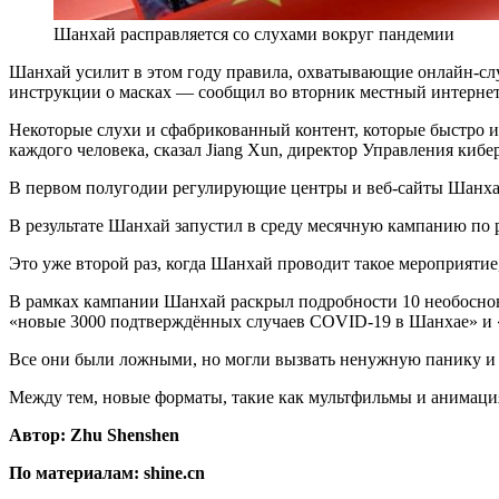
Шанхай расправляется со слухами вокруг пандемии
Шанхай усилит в этом году правила, охватывающие онлайн-слу
инструкции о масках — сообщил во вторник местный интернет
Некоторые слухи и сфабрикованный контент, которые быстро и
каждого человека, сказал Jiang Xun, директор Управления киб
В первом полугодии регулирующие центры и веб-сайты Шанха
В результате Шанхай запустил в среду месячную кампанию по р
Это уже второй раз, когда Шанхай проводит такое мероприятие,
В рамках кампании Шанхай раскрыл подробности 10 необоснова
«новые 3000 подтверждённых случаев COVID-19 в Шанхае» и 
Все они были ложными, но могли вызвать ненужную панику и с
Между тем, новые форматы, такие как мультфильмы и анимация
Автор: Zhu Shenshen
По материалам: shine.cn