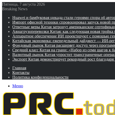
Пятница, 7 августа 2026
Breaking News
Huawei и бамбуковая цикада стали героями спора об авто
Импорт офисной техники спровоцировал запуск новой п
Ответные меры Китая затронут американские сертифика
Авиагрузоперевозки Китая: как следующая новая тройка
Аппаратное обеспечение ИИ проектируют с помощью ге
Китайская экономика: еженедельный дайджест — ИИ-рег
Фондовый рынок Китая расширяет доступ через программ
Средний класс Китая на грани: «Набор из семи шагов к 
Валютный рынок Китая упростит трансграничные операц
Экспорт Китая демонстрирует рекордный рост благодаря
Главная
Контакты
Политика конфиденциальности
Меню