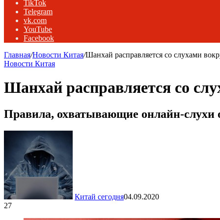
TikTok
Telegram
vk.com
YouTube
Facebook
Главная
/
Новости Китая
/
Шанхай расправляется со слухами вок
Новости Китая
Шанхай расправляется со слу
Правила, охватывающие онлайн-слухи 
Китай сегодня
04.09.2020
27