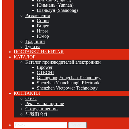
Юньнань (Yunnan)
Шаньдун (Shandong)
Развлечения
Спорт
Видео
Игры
Юмор
Традиции
Туризм
ПОСТАВКИ ИЗ КИТАЯ
КАТАЛОГ
Каталог производителей электроники
Lipower
CTECHI
Guangdong Yongchao Technology
Shenzhen Yuanchuangli Electronic
Shenzhen Victpower Technology
КОНТАКТЫ
О нас
Реклама на портале
Сотрудничество
与我们合作
Поиск...