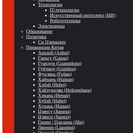
Технологии
IT-технологии
Искусственный интеллект (ИИ)
Робототехника
Электроника
Образование
Политика
Си Цзиньпин
Провинции Китая
Аньхой (Anhui)
Ганьсу (Gansu)
Гуандун (Guangdong)
Гуйчжоу (Guizhou)
Фуцзянь (Fujian)
Хайнань (Hainan)
Хэбэй (Hebei)
Хэйлунцзян (Heilongjiang)
Хэнань (Henan)
Хубэй (Hubei)
Хунань (Hunan)
Цзянсу (Jiangsu)
Цзянси (Jiangxi)
Гирин / Цзилинь (Jilin)
Ляонин (Liaoning)
Цинхай (Qinghai)