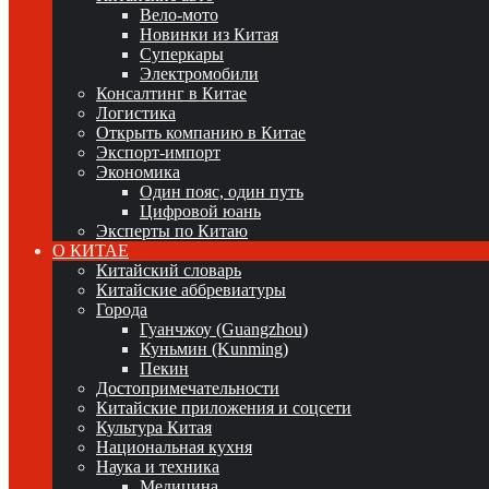
Вело-мото
Новинки из Китая
Суперкары
Электромобили
Консалтинг в Китае
Логистика
Открыть компанию в Китае
Экспорт-импорт
Экономика
Один пояс, один путь
Цифровой юань
Эксперты по Китаю
О КИТАЕ
Китайский словарь
Китайские аббревиатуры
Города
Гуанчжоу (Guangzhou)
Куньмин (Kunming)
Пекин
Достопримечательности
Китайские приложения и соцсети
Культура Китая
Национальная кухня
Наука и техника
Медицина