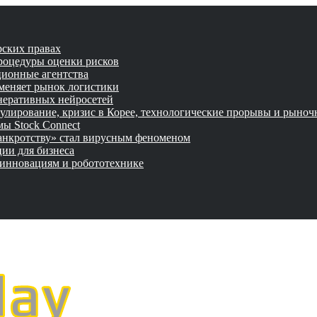
рских правах
роцедуры оценки рисков
ционные агентства
 меняет рынок логистики
неративных нейросетей
улирование, кризис в Корее, технологические прорывы и рыно
ы Stock Connect
банкротству» стал вирусным феноменом
ии для бизнеса
 инновациям и робототехнике