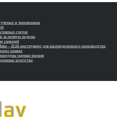
и ученых и чиновников
ей
активных счетов
ов за первую неделю
не санкций
tMake – B2B-инструмент для распределенного производства
рских правах
роцедуры оценки рисков
ционные агентства