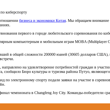
 по киберспорту
 отношении
бизнеса и экономики Китая
. Мы обращаем внимание т
аниях.
нования первого в городе любительского соревнования по киб
рным компьютерным и мобильным играм MOBA (Multiplayer Online
вший в общей сложности 200000 юаней (30605 долларов США), по
встречи.
н, направлено на удовлетворение потребностей граждан в участ
та, сообщило Бюро культуры и туризма района Путуо, являющего
нд по электронному спорту подали заявки на участие в соревно
йн.
финал чемпионата в Changfeng Joy City. Команды-победители сра