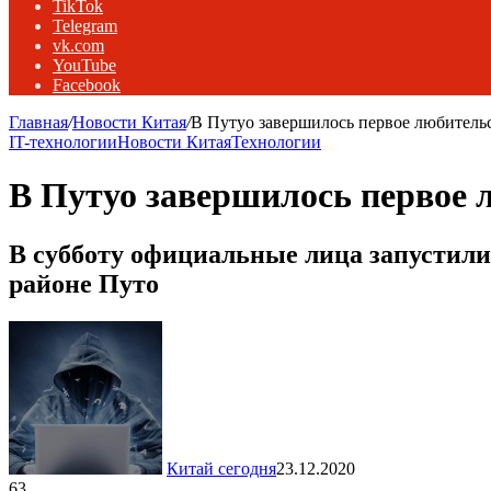
TikTok
Telegram
vk.com
YouTube
Facebook
Главная
/
Новости Китая
/
В Путуо завершилось первое любитель
IT-технологии
Новости Китая
Технологии
В Путуо завершилось первое 
В субботу официальные лица запустил
районе Путо
Китай сегодня
23.12.2020
63