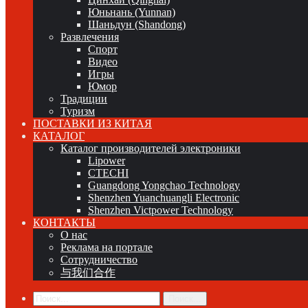
Юньнань (Yunnan)
Шаньдун (Shandong)
Развлечения
Спорт
Видео
Игры
Юмор
Традиции
Туризм
ПОСТАВКИ ИЗ КИТАЯ
КАТАЛОГ
Каталог производителей электроники
Lipower
CTECHI
Guangdong Yongchao Technology
Shenzhen Yuanchuangli Electronic
Shenzhen Victpower Technology
КОНТАКТЫ
О нас
Реклама на портале
Сотрудничество
与我们合作
Поиск...