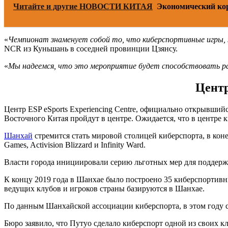
Читайте и другие НОВОСТИ КИТАЯ
Экономический ко
«
Чемпионат знаменует собой то, что киберспортивные игры, 
NCR из Куньшань в соседней провинции Цзянсу.
«
Мы надеемся, что это мероприятие будет способствовать р
Центр
Центр ESP eSports Experiencing Centre, официально открывший
Восточного Китая пройдут в центре. Ожидается, что в центре к
Шанхай
стремится стать мировой столицей киберспорта, в кон
Games, Activision Blizzard и Infinity Ward.
Власти города инициировали серию льготных мер для поддерж
К концу 2019 года в Шанхае было построено 35 киберспортивн
ведущих клубов и игроков страны базируются в Шанхае.
По данным Шанхайской ассоциации киберспорта, в этом году ст
Бюро заявило, что Путуо сделало киберспорт одной из своих к