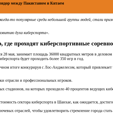
ридор между Пакистаном и Китаем
когда-то популярные среди небольшой группы людей, стали при
азвитию духа киберспорта
».
, где проходят киберспортивные соревн
ся 28 мая, занимает площадь 36000 квадратных метров в деловом
иберспорта будет проходить более 350 игр в год.
ечном итоге конкурируя с Лос-Анджелесом, который привлекает т
ки отрасли и профессиональных игроков.
ых стадионов, на которых проходило 40 процентов ведущих киб
оимость сектора киберспорта в Шанхае, как ожидается, достигн
лючевых отраслей, чтобы удовлетворить стремление города стат