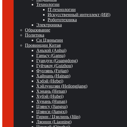
Технологии
IT-технологии
Искусственный интеллект (ИИ)
Робототехника
Электроника
Образование
Политика
Си Цзиньпин
Провинции Китая
Аньхой (Anhui)
Ганьсу (Gansu)
Гуандун (Guangdong)
Гуйчжоу (Guizhou)
Фуцзянь (Fujian)
Хайнань (Hainan)
Хэбэй (Hebei)
Хэйлунцзян (Heilongjiang)
Хэнань (Henan)
Хубэй (Hubei)
Хунань (Hunan)
Цзянсу (Jiangsu)
Цзянси (Jiangxi)
Гирин / Цзилинь (Jilin)
Ляонин (Liaoning)
Цинхай (Qinghai)