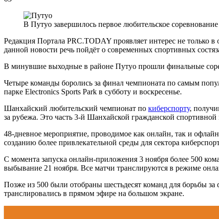
В Путуо завершилось первое любительское соревнование
Редакция Портала PRC.TODAY проявляет интерес не только в
данной новости речь пойдёт о современных спортивных состяз
В минувшие выходные в районе Путуо прошли финальные сорев
Четыре команды боролись за финал чемпионата по самым популя
парке Electronics Sports Park в субботу и воскресенье.
Шанхайский любительский чемпионат по
киберспорту
, получи
за рубежа. Это часть 3-й Шанхайской гражданской спортивной 
48-дневное мероприятие, проводимое как онлайн, так и офлай
созданию более привлекательной среды для сектора киберспор
С момента запуска онлайн-приложения 3 ноября более 500 кома
выбывание 21 ноября. Все матчи транслируются в режиме онла
Позже из 500 были отобраны шестьдесят команд для борьбы за 
транслировались в прямом эфире на большом экране.