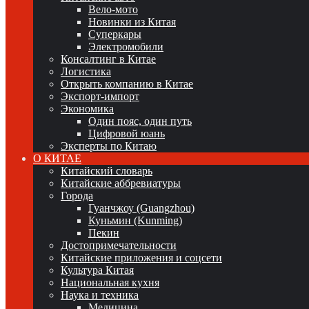
Вело-мото
Новинки из Китая
Суперкары
Электромобили
Консалтинг в Китае
Логистика
Открыть компанию в Китае
Экспорт-импорт
Экономика
Один пояс, один путь
Цифровой юань
Эксперты по Китаю
О КИТАЕ
Китайский словарь
Китайские аббревиатуры
Города
Гуанчжоу (Guangzhou)
Куньмин (Kunming)
Пекин
Достопримечательности
Китайские приложения и соцсети
Культура Китая
Национальная кухня
Наука и техника
Медицина