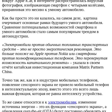
вокруг Apple iCar, в интернете распространилась вирусная
фотография, изображающая смартфон с четырьмя колёсами,
приравнивая это месиво к умному автомобилю.
Как бы просто это ни казалось, на самом деле, картина
очерчивает основные рамки будущего умного автомобиля.
Сравнение потенциальных возможностей смартфона и
умного автомобиля стало самым популярным трендом в
автоиндустрии.
«Электромобили против обычных топливных транспортных
средств – это не просто энергетическая революция. Это
больше похоже на Apple против Nokia или смартфоны
против полнофункциональных телефонов. Это перевернутая
возможность капитального ремонта»
– указала в своем
отчёте китайская инвестиционная компания Matrix Partners
China.
Точно так же, как и в индустрии мобильных телефонов,
появление сенсорного экрана не привело мобильный телефон
в интеллектуальную эпоху, вместо этого это всего лишь
важная функция, которая не равна интеллекту устройства.
То же самое относится и к
электромобилям
, изменение
источника энергии – это их функция «сенсорного экрана», а
обновления over-the-air (OTA) будут постоянно обновлять их