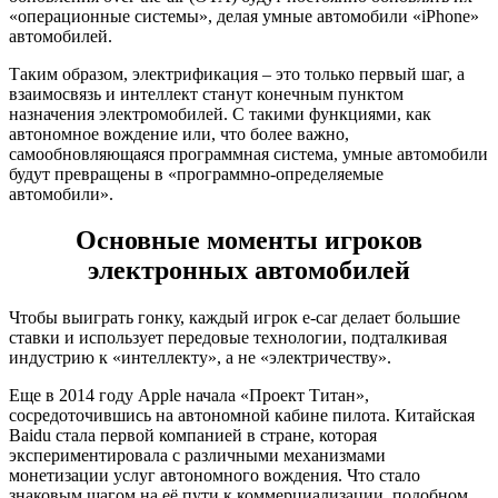
«операционные системы», делая умные автомобили «iPhone»
автомобилей.
Таким образом, электрификация – это только первый шаг, а
взаимосвязь и интеллект станут конечным пунктом
назначения электромобилей. С такими функциями, как
автономное вождение или, что более важно,
самообновляющаяся программная система, умные автомобили
будут превращены в «программно-определяемые
автомобили».
Основные моменты игроков
электронных автомобилей
Чтобы выиграть гонку, каждый игрок e-car делает большие
ставки и использует передовые технологии, подталкивая
индустрию к «интеллекту», а не «электричеству».
Еще в 2014 году Apple начала «Проект Титан»,
сосредоточившись на автономной кабине пилота. Китайская
Baidu стала первой компанией в стране, которая
экспериментировала с различными механизмами
монетизации услуг автономного вождения. Что стало
знаковым шагом на её пути к коммерциализации, подобном