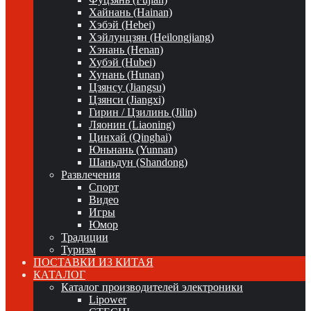
Хайнань (Hainan)
Хэбэй (Hebei)
Хэйлунцзян (Heilongjiang)
Хэнань (Henan)
Хубэй (Hubei)
Хунань (Hunan)
Цзянсу (Jiangsu)
Цзянси (Jiangxi)
Гирин / Цзилинь (Jilin)
Ляонин (Liaoning)
Цинхай (Qinghai)
Юньнань (Yunnan)
Шаньдун (Shandong)
Развлечения
Спорт
Видео
Игры
Юмор
Традиции
Туризм
ПОСТАВКИ ИЗ КИТАЯ
КАТАЛОГ
Каталог производителей электроники
Lipower