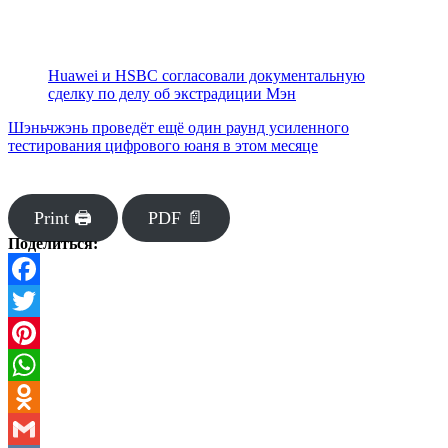
Huawei и HSBC согласовали документальную
сделку по делу об экстрадиции Мэн
Шэньчжэнь проведёт ещё один раунд усиленного
тестирования цифрового юаня в этом месяце
Print 🖨
PDF 📄
Поделиться:
Facebook
Twitter
Pinterest
WhatsApp
Odnoklassniki