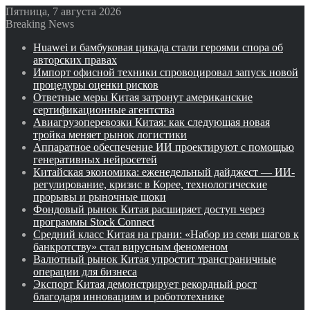
Пятница, 7 августа 2026
Breaking News
Huawei и бамбуковая цикада стали героями спора об
авторских правах
Импорт офисной техники спровоцировал запуск новой
процедуры оценки рисков
Ответные меры Китая затронут американские
сертификационные агентства
Авиагрузоперевозки Китая: как следующая новая
тройка меняет рынок логистики
Аппаратное обеспечение ИИ проектируют с помощью
генеративных нейросетей
Китайская экономика: еженедельный дайджест — ИИ-
регулирование, кризис в Корее, технологические
прорывы и рыночные шоки
Фондовый рынок Китая расширяет доступ через
программы Stock Connect
Средний класс Китая на грани: «Набор из семи шагов к
банкротству» стал вирусным феноменом
Валютный рынок Китая упростит трансграничные
операции для бизнеса
Экспорт Китая демонстрирует рекордный рост
благодаря инновациям и робототехнике