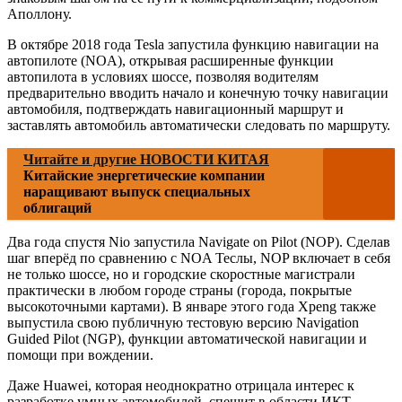
Аполлону.
В октябре 2018 года Tesla запустила функцию навигации на
автопилоте (NOA), открывая расширенные функции
автопилота в условиях шоссе, позволяя водителям
предварительно вводить начало и конечную точку навигации
автомобиля, подтверждать навигационный маршрут и
заставлять автомобиль автоматически следовать по маршруту.
Читайте и другие НОВОСТИ КИТАЯ
Китайские энергетические компании
наращивают выпуск специальных
облигаций
Два года спустя Nio запустила Navigate on Pilot (NOP). Сделав
шаг вперёд по сравнению с NOA Теслы, NOP включает в себя
не только шоссе, но и городские скоростные магистрали
практически в любом городе страны (города, покрытые
высокоточными картами). В январе этого года Xpeng также
выпустила свою публичную тестовую версию Navigation
Guided Pilot (NGP), функции автоматической навигации и
помощи при вождении.
Даже Huawei, которая неоднократно отрицала интерес к
разработке умных автомобилей, спешит в области ИКТ,