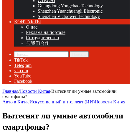
CTECHI
Guangdong Yongchao Technology
Shenzhen Yuanchuangli Electronic
Shenzhen Victpower Technology
КОНТАКТЫ
О нас
Реклама на портале
Сотрудничество
与我们合作
Поиск...
TikTok
Telegram
vk.com
YouTube
Facebook
Главная
/
Новости Китая
/
Вытеснят ли умные автомобили
смартфоны?
Авто в Китае
Искусственный интеллект (ИИ)
Новости Китая
Вытеснят ли умные автомобили
смартфоны?