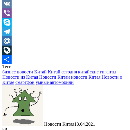
Gmail
VK
Viber
Skype
Telegram
Mail.Ru
LiveJournal
Теги
Отправить
бизнес новости
Китай
Китай сегодня
китайские гиганты
Новости из Китая
Новости Китай
новости Китая
Новости о
Китае
смартфон
умные автомобили
Новости Китая
13.04.2021
88