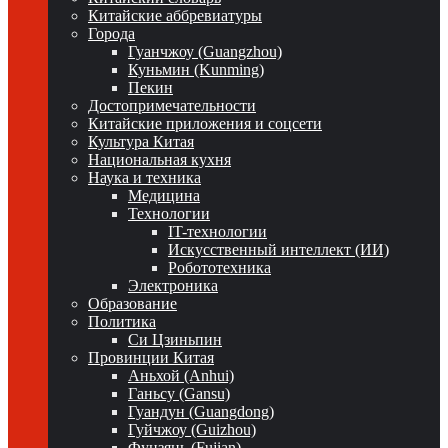
Китайские аббревиатуры
Города
Гуанчжоу (Guangzhou)
Куньмин (Kunming)
Пекин
Достопримечательности
Китайские приложения и соцсети
Культура Китая
Национальная кухня
Наука и техника
Медицина
Технологии
IT-технологии
Искусственный интеллект (ИИ)
Робототехника
Электроника
Образование
Политика
Си Цзиньпин
Провинции Китая
Аньхой (Anhui)
Ганьсу (Gansu)
Гуандун (Guangdong)
Гуйчжоу (Guizhou)
Фуцзянь (Fujian)