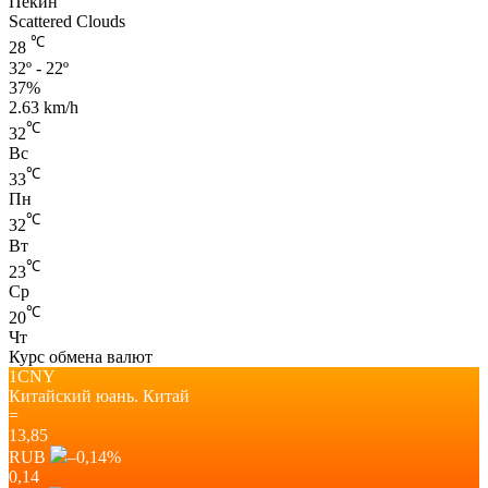
Пекин
Scattered Clouds
℃
28
32º - 22º
37%
2.63 km/h
℃
32
Вс
℃
33
Пн
℃
32
Вт
℃
23
Ср
℃
20
Чт
Курс обмена валют
1CNY
Китайский юань.
Китай
=
13,85
RUB
–0,14
%
0,14