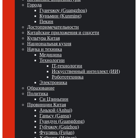
Города
Гуанчжоу (Guangzhou)
Куньмин (Kunming)
Пекин
Достопримечательности
Китайские приложения и соцсети
Культура Китая
Национальная кухня
Наука и техника
Медицина
Технологии
IT-технологии
Искусственный интеллект (ИИ)
Робототехника
Электроника
Образование
Политика
Си Цзиньпин
Провинции Китая
Аньхой (Anhui)
Ганьсу (Gansu)
Гуандун (Guangdong)
Гуйчжоу (Guizhou)
Фуцзянь (Fujian)
Хайнань (Hainan)