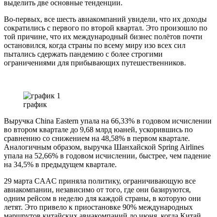
выделить две основные тенденции.
Во-первых, все шесть авиакомпаний увидели, что их доходы
сократились с первого по второй квартал. Это произошло по
той причине, что их международный бизнес полётов почти
остановился, когда страны по всему миру изо всех сил
пытались сдержать пандемию с более строгими
ограничениями для прибывающих путешественников.
график
Выручка China Eastern упала на 66,33% в годовом исчислении
во втором квартале до 9,68 млрд юаней, ускорившись по
сравнению со снижением на 48,58% в первом квартале.
Аналогичным образом, выручка Шанхайской Spring Airlines
упала на 52,66% в годовом исчислении, быстрее, чем падение
на 34,5% в предыдущем квартале.
29 марта CAAC приняла политику, ограничивающую все
авиакомпании, независимо от того, где они базируются,
одним рейсом в неделю для каждой страны, в которую они
летят. Это привело к приостановке 90% международных
маршрутов китайских авиакомпаний до июня, когда Китай