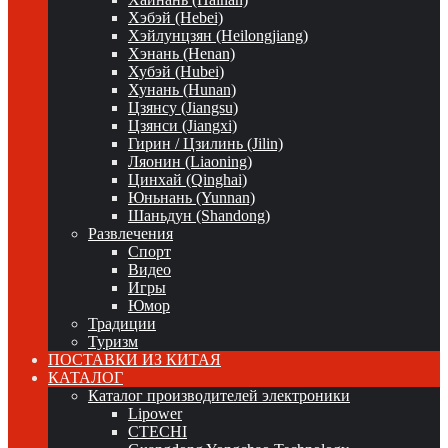
Хэбэй (Hebei)
Хэйлунцзян (Heilongjiang)
Хэнань (Henan)
Хубэй (Hubei)
Хунань (Hunan)
Цзянсу (Jiangsu)
Цзянси (Jiangxi)
Гирин / Цзилинь (Jilin)
Ляонин (Liaoning)
Цинхай (Qinghai)
Юньнань (Yunnan)
Шаньдун (Shandong)
Развлечения
Спорт
Видео
Игры
Юмор
Традиции
Туризм
ПОСТАВКИ ИЗ КИТАЯ
КАТАЛОГ
Каталог производителей электроники
Lipower
CTECHI