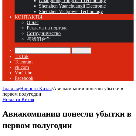
Guangdong Yongchao Technology
Shenzhen Yuanchuangli Electronic
Shenzhen Victpower Technology
КОНТАКТЫ
О нас
Реклама на портале
Сотрудничество
与我们合作
Поиск...
TikTok
Telegram
vk.com
YouTube
Facebook
Главная
/
Новости Китая
/
Авиакомпании понесли убытки в
первом полугодии
Новости Китая
Авиакомпании понесли убытки в
первом полугодии