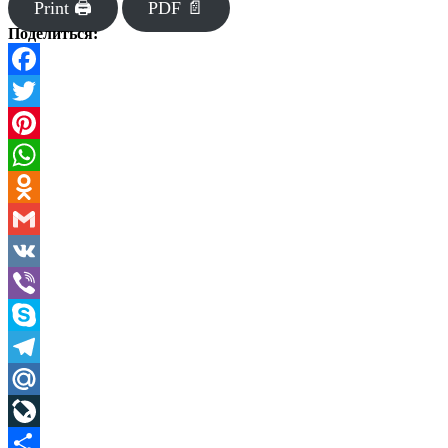
Print 🖨
PDF 📄
Поделиться:
Facebook
Twitter
Pinterest
WhatsApp
Odnoklassniki
Gmail
VK
Viber
Skype
Telegram
Mail.Ru
LiveJournal