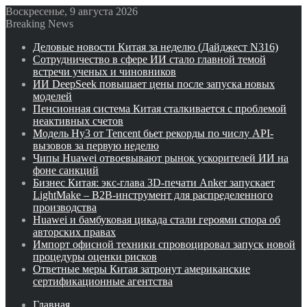
Воскресенье, 9 августа 2026
Breaking News
Деловые новости Китая за неделю (Дайджест N316)
Сотрудничество в сфере ИИ стало главной темой
встречи ученых и чиновников
ИИ DeepSeek повышает цены после запуска новых
моделей
Пенсионная система Китая сталкивается с проблемой
неактивных счетов
Модель Hy3 от Tencent бьет рекорды по числу API-
вызовов за первую неделю
Чипы Huawei отвоевывают рынок ускорителей ИИ на
фоне санкций
Бизнес Китая: экс-глава 3D-печати Anker запускает
LightMake – B2B-инструмент для распределенного
производства
Huawei и бамбуковая цикада стали героями спора об
авторских правах
Импорт офисной техники спровоцировал запуск новой
процедуры оценки рисков
Ответные меры Китая затронут американские
сертификационные агентства
Главная