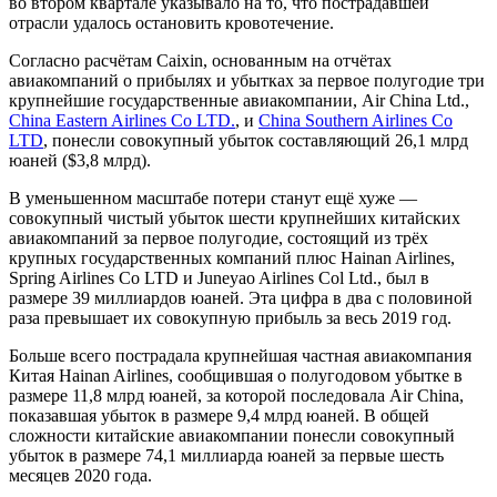
во втором квартале указывало на то, что пострадавшей
отрасли удалось остановить кровотечение.
Согласно расчётам Caixin, основанным на отчётах
авиакомпаний о прибылях и убытках за первое полугодие три
крупнейшие государственные авиакомпании, Air China Ltd.,
China Eastern Airlines Co LTD.
, и
China Southern Airlines Co
LTD
, понесли совокупный убыток составляющий 26,1 млрд
юаней ($3,8 млрд).
В уменьшенном масштабе потери станут ещё хуже —
совокупный чистый убыток шести крупнейших китайских
авиакомпаний за первое полугодие, состоящий из трёх
крупных государственных компаний плюс Hainan Airlines,
Spring Airlines Co LTD и Juneyao Airlines Col Ltd., был в
размере 39 миллиардов юаней. Эта цифра в два с половиной
раза превышает их совокупную прибыль за весь 2019 год.
Больше всего пострадала крупнейшая частная авиакомпания
Китая Hainan Airlines, сообщившая о полугодовом убытке в
размере 11,8 млрд юаней, за которой последовала Air China,
показавшая убыток в размере 9,4 млрд юаней. В общей
сложности китайские авиакомпании понесли совокупный
убыток в размере 74,1 миллиарда юаней за первые шесть
месяцев 2020 года.