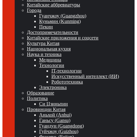
Китайские аббревиатуры
Города
Гуанчжоу (Guangzhou)
Куньмин (Kunming)
Пекин
Достопримечательности
Китайские приложения и соцсети
Культура Китая
Национальная кухня
Наука и техника
Медицина
Технологии
IT-технологии
Искусственный интеллект (ИИ)
Робототехника
Электроника
Образование
Политика
Си Цзиньпин
Провинции Китая
Аньхой (Anhui)
Ганьсу (Gansu)
Гуандун (Guangdong)
Гуйчжоу (Guizhou)
Фуцзянь (Fujian)