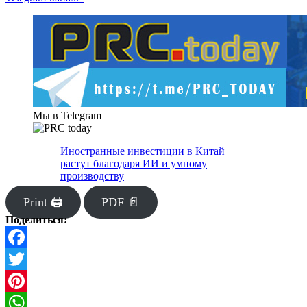
Мы в Telegram
Иностранные инвестиции в Китай
растут благодаря ИИ и умному
производству
Print 🖨
PDF 📄
Поделиться:
Facebook
Twitter
Pinterest