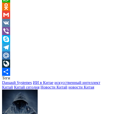
WhatsApp
Odnoklassniki
Gmail
VK
Viber
Skype
Telegram
Mail.Ru
LiveJournal
Теги
Отправить
Dassault Systemes
ИИ в Китае
искусственный интеллект
Китай
Китай сегодня
Новости Китай
новости Китая