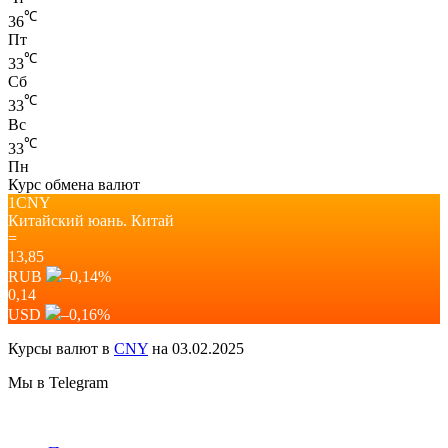
℃
36
Пт
℃
33
Сб
℃
33
Вс
℃
33
Пн
Курс обмена валют
1CNY
Китайский юань.
Китай
=
13,85
RUB
–0,14
%
0,14
USD
–0,16
%
Курсы валют в
CNY
на 03.02.2025
Мы в Telegram