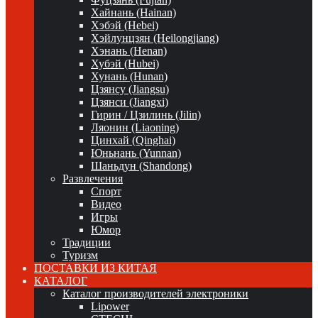
Хайнань (Hainan)
Хэбэй (Hebei)
Хэйлунцзян (Heilongjiang)
Хэнань (Henan)
Хубэй (Hubei)
Хунань (Hunan)
Цзянсу (Jiangsu)
Цзянси (Jiangxi)
Гирин / Цзилинь (Jilin)
Ляонин (Liaoning)
Цинхай (Qinghai)
Юньнань (Yunnan)
Шаньдун (Shandong)
Развлечения
Спорт
Видео
Игры
Юмор
Традиции
Туризм
ПОСТАВКИ ИЗ КИТАЯ
КАТАЛОГ
Каталог производителей электроники
Lipower