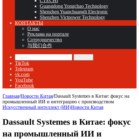
CTECHI
Guangdong Yongchao Technology
Shenzhen Yuanchuangli Electronic
Shenzhen Victpower Technology
КОНТАКТЫ
О нас
Реклама на портале
Сотрудничество
与我们合作
Поиск...
TikTok
Telegram
vk.com
YouTube
Facebook
Главная
/
Новости Китая
/
Dassault Systemes в Китае: фокус на
промышленный ИИ и интеграцию с производством
Искусственный интеллект (ИИ)
Новости Китая
Dassault Systemes в Китае: фокус
на промышленный ИИ и