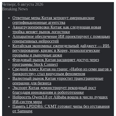
Четверг, 6 августа 2026
Breaking News
Ответные меры Китая затронут американские
сертификационные агентства
Авиагрузоперевозки Китая: как следующая новая
тройка меняет рынок логистики
Аппаратное обеспечение ИИ проектируют с помощью
генеративных нейросетей
Китайская экономика: еженедельный дайджест — ИИ-
регулирование, кризис в Корее, технологические
прорывы и рыночные шоки
Фондовый рынок Китая расширяет доступ через
программы Stock Connect
Средний класс Китая на грани: «Набор из семи шагов к
банкротству» стал вирусным феноменом
Валютный рынок Китая упростит трансграничные
операции для бизнеса
Экспорт Китая демонстрирует рекордный рост
благодаря инновациям и робототехнике
Нейросеть Qwen3.8 от Alibaba вошла в число лучших
ИИ-систем мира
Память LPDDR6: CXMT готовит чипы без отставания
от Samsung