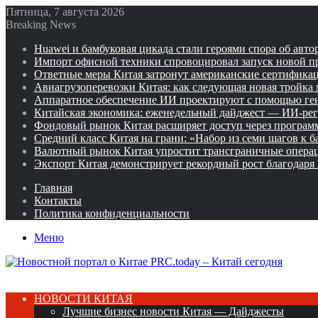
Пятница, 7 августа 2026
Breaking News
Huawei и бамбуковая цикада стали героями спора об авто
Импорт офисной техники спровоцировал запуск новой п
Ответные меры Китая затронут американские сертифика
Авиагрузоперевозки Китая: как следующая новая тройка
Аппаратное обеспечение ИИ проектируют с помощью ге
Китайская экономика: еженедельный дайджест — ИИ-рег
Фондовый рынок Китая расширяет доступ через программ
Средний класс Китая на грани: «Набор из семи шагов к 
Валютный рынок Китая упростит трансграничные операц
Экспорт Китая демонстрирует рекордный рост благодаря
Главная
Контакты
Политика конфиденциальности
Меню
НОВОСТИ КИТАЯ
Лучшие бизнес новости Китая — Дайджесты