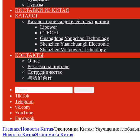
Туризм
ПОСТАВКИ ИЗ КИТАЯ
КАТАЛОГ
Каталог производителей электроники
Lipower
CTECHI
Guangdong Yongchao Technology
Shenzhen Yuanchuangli Electronic
Shenzhen Victpower Technology
КОНТАКТЫ
О нас
Реклама на портале
Сотрудничество
与我们合作
Поиск...
TikTok
Telegram
vk.com
YouTube
Facebook
Главная
/
Новости Китая
/
Экономика Китая: Улучшение глобаль
Новости Китая
Экономика Китая