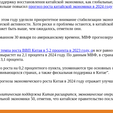
ддержку восстановления китайской экономики, как глобальные,
 больше повысил
прогноз роста китайской экономики в 2024 году
этом году уделили приоритетное внимание стабилизации экономи
ской активности. Хотя риски и проблемы остаются, в китайско
ожет быть выше, чем ожидалось, отметили они.
анном 30 января по американскому времени, МВФ прогнозирует,
темпа роста ВВП Китая в 5,2 процента в 2023 году, о
н все равн
ырастет на 2,1 процента в 2024 году. По данным МВФ, в странах 
 3,1 процента.
 роста на 0,2 процентного пункта, упоминаются три основных 
вивающихся странах, а также фискальная поддержка в Китае”.
гноза экономического роста Китая в 2024 году отражает улучше
политическая поддержка Китая расширится, экономические опер
ьной экономики 50, отметив, что китайское правительство посл