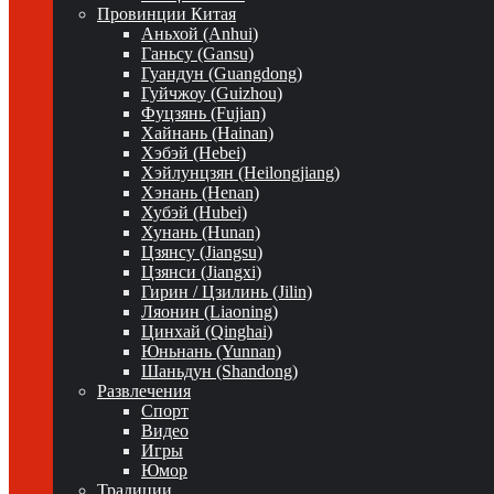
Провинции Китая
Аньхой (Anhui)
Ганьсу (Gansu)
Гуандун (Guangdong)
Гуйчжоу (Guizhou)
Фуцзянь (Fujian)
Хайнань (Hainan)
Хэбэй (Hebei)
Хэйлунцзян (Heilongjiang)
Хэнань (Henan)
Хубэй (Hubei)
Хунань (Hunan)
Цзянсу (Jiangsu)
Цзянси (Jiangxi)
Гирин / Цзилинь (Jilin)
Ляонин (Liaoning)
Цинхай (Qinghai)
Юньнань (Yunnan)
Шаньдун (Shandong)
Развлечения
Спорт
Видео
Игры
Юмор
Традиции