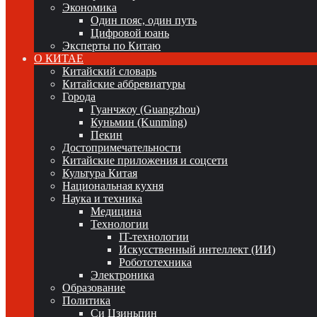
Экономика
Один пояс, один путь
Цифровой юань
Эксперты по Китаю
О КИТАЕ
Китайский словарь
Китайские аббревиатуры
Города
Гуанчжоу (Guangzhou)
Куньмин (Kunming)
Пекин
Достопримечательности
Китайские приложения и соцсети
Культура Китая
Национальная кухня
Наука и техника
Медицина
Технологии
IT-технологии
Искусственный интеллект (ИИ)
Робототехника
Электроника
Образование
Политика
Си Цзиньпин