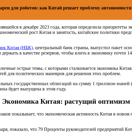
ареи для роботов: как Китай решает проблему автономности
явшейся в декабре 2023 года, которая определила приоритеты э
экономический рост Китая и занятость, китайские политики пр
нк Китая (НБК),
центральный банк страны, выпустил пакет осн
 держать в качестве резервов, чтобы влить в экономику почти 
личные острые темы, с которыми сталкивается экономика Китая,
стей для политических маневров для решения этих проблем.
ельных государственных облигаций на сумму 1 триллион юаней (
ина будет выпущена в этом году.
Экономика Китая: растущий оптимизм
аков показывает, что экономическая активность Китая в новом 
варя, показало, что 79 Проценты руководителей предприятий Ки