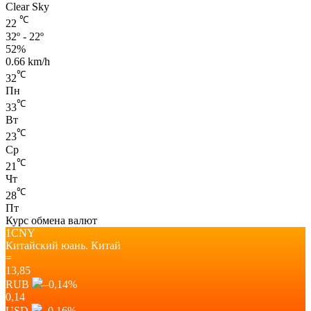
Clear Sky
℃
22
32º - 22º
52%
0.66 km/h
℃
32
Пн
℃
33
Вт
℃
23
Ср
℃
21
Чт
℃
28
Пт
Курс обмена валют
1CNY
Китайский юань.
Китай
=
13,85
RUB
–0,14
%
0,14
USD
–0,16
%