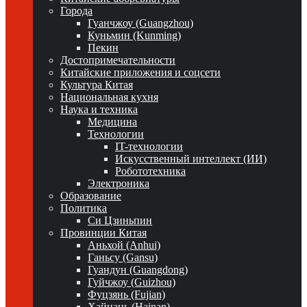
Города
Гуанчжоу (Guangzhou)
Куньмин (Kunming)
Пекин
Достопримечательности
Китайские приложения и соцсети
Культура Китая
Национальная кухня
Наука и техника
Медицина
Технологии
IT-технологии
Искусственный интеллект (ИИ)
Робототехника
Электроника
Образование
Политика
Си Цзиньпин
Провинции Китая
Аньхой (Anhui)
Ганьсу (Gansu)
Гуандун (Guangdong)
Гуйчжоу (Guizhou)
Фуцзянь (Fujian)
Хайнань (Hainan)