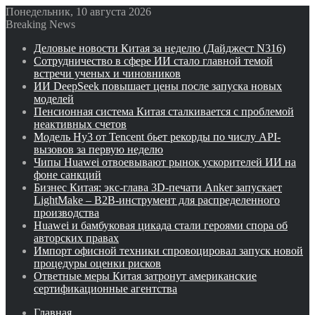
Понедельник, 10 августа 2026
Breaking News
Деловые новости Китая за неделю (Дайджест N316)
Сотрудничество в сфере ИИ стало главной темой
встречи ученых и чиновников
ИИ DeepSeek повышает цены после запуска новых
моделей
Пенсионная система Китая сталкивается с проблемой
неактивных счетов
Модель Hy3 от Tencent бьет рекорды по числу API-
вызовов за первую неделю
Чипы Huawei отвоевывают рынок ускорителей ИИ на
фоне санкций
Бизнес Китая: экс-глава 3D-печати Anker запускает
LightMake – B2B-инструмент для распределенного
производства
Huawei и бамбуковая цикада стали героями спора об
авторских правах
Импорт офисной техники спровоцировал запуск новой
процедуры оценки рисков
Ответные меры Китая затронут американские
сертификационные агентства
Главная