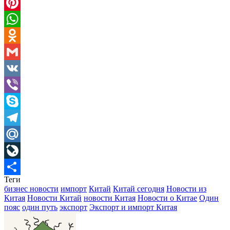
Twitter
Pinterest
WhatsApp
Odnoklassniki
Gmail
VK
Viber
Skype
Telegram
Mail.Ru
LiveJournal
Теги
Отправить
бизнес новости
импорт
Китай
Китай сегодня
Новости из
Китая
Новости Китай
новости Китая
Новости о Китае
Один
пояс
один путь
экспорт
Экспорт и импорт Китая