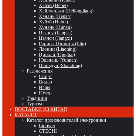
Хэбэй (Hebei)
Хэйлунцзян (Heilongjiang)
Хэнань (Henan)
Хубэй (Hubei)
Хунань (Hunan)
Цзянсу (Jiangsu)
Цзянси (Jiangxi)
Гирин / Цзилинь (Jilin)
Ляонин (Liaoning)
Цинхай (Qinghai)
Юньнань (Yunnan)
Шаньдун (Shandong)
Развлечения
Спорт
Видео
Игры
Юмор
Традиции
Туризм
ПОСТАВКИ ИЗ КИТАЯ
КАТАЛОГ
Каталог производителей электроники
Lipower
CTECHI