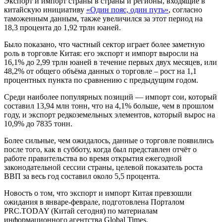
Экспорт и импорт страны в страны и регионы, входящие в
китайскую инициативу
«Один пояс, один путь»
, согласно
таможенным данным, также увеличился за этот период на
18,3 процента до 1,92 трлн юаней.
Было показано, что частный сектор играет более заметную
роль в торговле Китая: его экспорт и импорт выросли на
16,1% до 2,99 трлн юаней в течение первых двух месяцев, или
48,2% от общего объёма данных о торговле – рост на 1,1
процентных пункта по сравнению с предыдущим годом.
Среди наиболее популярных позиций — импорт сои, который
составил 13,94 млн тонн, что на 4,1% больше, чем в прошлом
году, и экспорт редкоземельных элементов, который вырос на
10,9% до 7835 тонн.
Более сильные, чем ожидалось, данные о торговле появились
после того, как в субботу, когда был представлен отчёт о
работе правительства во время открытия ежегодной
законодательной сессии страны, целевой показатель роста
ВВП за весь год составил около 5,5 процента.
Новость о том, что экспорт и импорт Китая превзошли
ожидания в январе-феврале, подготовлена Порталом
PRC.TODAY (Китай сегодня) по материалам
информационного агентства Global Times.