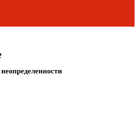
е
й неопределенности