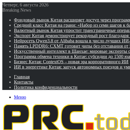
Четверг, 6 августа 2026
Breaking News
Фондовый рынок Китая расширяет доступ через программ
Средний класс Китая на грани: «Набор из семи шагов к 
Валютный рынок Китая упростит трансграничные операц
Экспорт Китая демонстрирует рекордный рост благодаря
Нейросеть Qwen3.8 от Alibaba вошла в число лучших ИИ
Память LPDDR6: CXMT готовит чипы без отставания от
Искусственный интеллект в Шанхае: мировые эксперты
Программа обмена техники в Китае: субсидии до 1500 юа
Бизнес Китая: ContextOS – новая эра корпоративного ИИ
ИИ в энергетике Китая: запуск автономных поездов и у
Главная
Контакты
Политика конфиденциальности
Меню