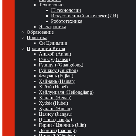
Технологии
IT-технологии
Искусственный интеллект (ИИ)
Робототехника
Электроника
Образование
Политика
Си Цзиньпин
Провинции Китая
Аньхой (Anhui)
Ганьсу (Gansu)
Гуандун (Guangdong)
Гуйчжоу (Guizhou)
Фуцзянь (Fujian)
Хайнань (Hainan)
Хэбэй (Hebei)
Хэйлунцзян (Heilongjiang)
Хэнань (Henan)
Хубэй (Hubei)
Хунань (Hunan)
Цзянсу (Jiangsu)
Цзянси (Jiangxi)
Гирин / Цзилинь (Jilin)
Ляонин (Liaoning)
Цинхай (Qinghai)