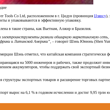
одие
wer Tools Co Ltd, расположенном в г. Цидун (провинция
Цзянсу
),
енты и упаковываются в эффективную упаковку.
лена в такие страны, как Вьетнам, Алжир и Бразилия.
и электроинструменты развили обширную маркетинговую сеть, 
фрики и Латинской Америки”, –
говорит Шэнь Юнюнь (Shen Yuny
мерции Шэнь отметил, что китайская компания стратегически фо
ирающаяся на 5000 инженеров и рабочих, также продолжит инве
нением аккумуляторов, чтобы поддержать свой экспортный бизне
структуры экспортных товаров и расширение торговых партнер
спорт вырос на 6,1 % в годовом исчислении и достиг 9,95 трлн 