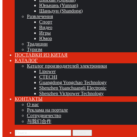
Юньнань (Yunnan)
Шаньдун (Shandong)
Развлечения
Спорт
Видео
Игры
Юмор
Традиции
Туризм
ПОСТАВКИ ИЗ КИТАЯ
КАТАЛОГ
Каталог производителей электроники
Lipower
CTECHI
Guangdong Yongchao Technology
Shenzhen Yuanchuangli Electronic
Shenzhen Victpower Technology
КОНТАКТЫ
О нас
Реклама на портале
Сотрудничество
与我们合作
Поиск...