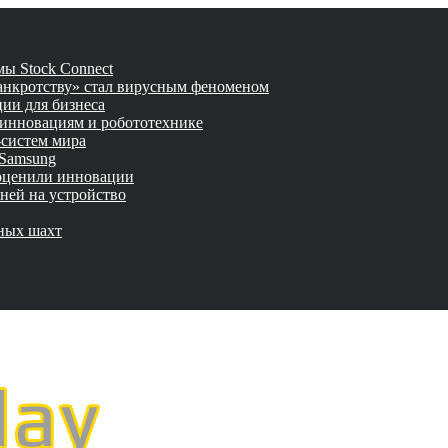
ы Stock Connect
банкротству» стал вирусным феноменом
ии для бизнеса
 инновациям и робототехнике
-систем мира
 Samsung
 оценили инновации
ней на устройство
мных шахт