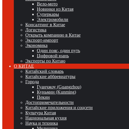
Вело-мото
Новинки из Китая
Суперкары
Электромобили
Консалтинг в Китае
Логистика
Открыть компанию в Китае
Экспорт-импорт
Экономика
Один пояс, один путь
Цифровой юань
Эксперты по Китаю
О КИТАЕ
Китайский словарь
Китайские аббревиатуры
Города
Гуанчжоу (Guangzhou)
Куньмин (Kunming)
Пекин
Достопримечательности
Китайские приложения и соцсети
Культура Китая
Национальная кухня
Наука и техника
Медицина