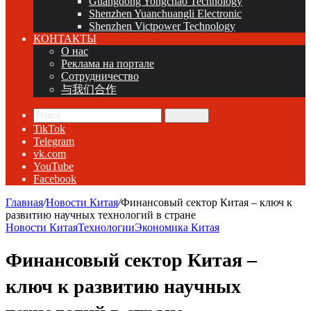
Guangdong Yongchao Technology
Shenzhen Yuanchuangli Electronic
Shenzhen Victpower Technology
КОНТАКТЫ
О нас
Реклама на портале
Сотрудничество
与我们合作
Поиск...
TikTok
Telegram
vk.com
YouTube
Facebook
Главная
/
Новости Китая
/
Финансовый сектор Китая – ключ к
развитию научных технологий в стране
Новости Китая
Технологии
Экономика Китая
Финансовый сектор Китая –
ключ к развитию научных