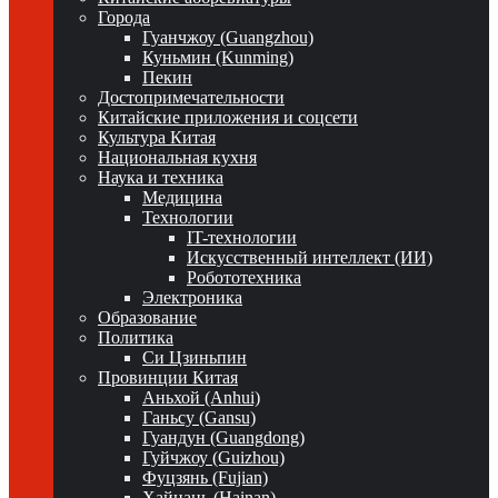
Города
Гуанчжоу (Guangzhou)
Куньмин (Kunming)
Пекин
Достопримечательности
Китайские приложения и соцсети
Культура Китая
Национальная кухня
Наука и техника
Медицина
Технологии
IT-технологии
Искусственный интеллект (ИИ)
Робототехника
Электроника
Образование
Политика
Си Цзиньпин
Провинции Китая
Аньхой (Anhui)
Ганьсу (Gansu)
Гуандун (Guangdong)
Гуйчжоу (Guizhou)
Фуцзянь (Fujian)
Хайнань (Hainan)