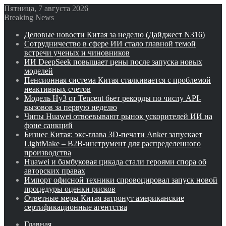
Пятница, 7 августа 2026
Breaking News
Деловые новости Китая за неделю (Дайджест N316)
Сотрудничество в сфере ИИ стало главной темой
встречи ученых и чиновников
ИИ DeepSeek повышает цены после запуска новых
моделей
Пенсионная система Китая сталкивается с проблемой
неактивных счетов
Модель Hy3 от Tencent бьет рекорды по числу API-
вызовов за первую неделю
Чипы Huawei отвоевывают рынок ускорителей ИИ на
фоне санкций
Бизнес Китая: экс-глава 3D-печати Anker запускает
LightMake – B2B-инструмент для распределенного
производства
Huawei и бамбуковая цикада стали героями спора об
авторских правах
Импорт офисной техники спровоцировал запуск новой
процедуры оценки рисков
Ответные меры Китая затронут американские
сертификационные агентства
Главная