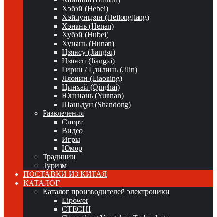
Хэбэй (Hebei)
Хэйлунцзян (Heilongjiang)
Хэнань (Henan)
Хубэй (Hubei)
Хунань (Hunan)
Цзянсу (Jiangsu)
Цзянси (Jiangxi)
Гирин / Цзилинь (Jilin)
Ляонин (Liaoning)
Цинхай (Qinghai)
Юньнань (Yunnan)
Шаньдун (Shandong)
Развлечения
Спорт
Видео
Игры
Юмор
Традиции
Туризм
ПОСТАВКИ ИЗ КИТАЯ
КАТАЛОГ
Каталог производителей электроники
Lipower
CTECHI