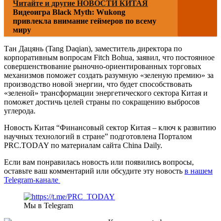
Читайте и другие НОВОСТИ КИТАЯ
Видеоигра Black Myth: Wukong
привлекла внимание геймеров по всему
миру
Тан Дацянь (Tang Daqian), заместитель директора по
корпоративным вопросам Fitch Bohua, заявил, что постоянное
совершенствование рыночно-ориентированных торговых
механизмов поможет создать разумную «зеленую премию» за
производство новой энергии, что будет способствовать
«зеленой» трансформации энергетического сектора Китая и
поможет достичь целей страны по сокращению выбросов
углерода.
Новость Китая “Финансовый сектор Китая – ключ к развитию
научных технологий в стране” подготовлена Порталом
PRC.TODAY по материалам сайта China Daily.
Если вам понравилась новость или появились вопросы,
оставьте ваш комментарий или обсудите эту новость
в нашем
Telegram-канале
Мы в Telegram