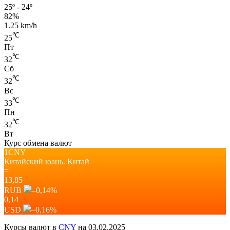
25º - 24º
82%
1.25 km/h
℃
25
Пт
℃
32
Сб
℃
32
Вс
℃
33
Пн
℃
32
Вт
Курс обмена валют
1CNY
Китайский юань.
Китай
=
13,85
RUB
–0,14
%
0,14
USD
–0,16
%
Курсы валют в
CNY
на 03.02.2025