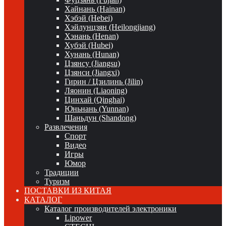
Хайнань (Hainan)
Хэбэй (Hebei)
Хэйлунцзян (Heilongjiang)
Хэнань (Henan)
Хубэй (Hubei)
Хунань (Hunan)
Цзянсу (Jiangsu)
Цзянси (Jiangxi)
Гирин / Цзилинь (Jilin)
Ляонин (Liaoning)
Цинхай (Qinghai)
Юньнань (Yunnan)
Шаньдун (Shandong)
Развлечения
Спорт
Видео
Игры
Юмор
Традиции
Туризм
ПОСТАВКИ ИЗ КИТАЯ
КАТАЛОГ
Каталог производителей электроники
Lipower