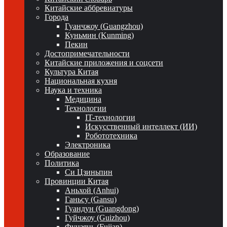
Китайские аббревиатуры
Города
Гуанчжоу (Guangzhou)
Куньмин (Kunming)
Пекин
Достопримечательности
Китайские приложения и соцсети
Культура Китая
Национальная кухня
Наука и техника
Медицина
Технологии
IT-технологии
Искусственный интеллект (ИИ)
Робототехника
Электроника
Образование
Политика
Си Цзиньпин
Провинции Китая
Аньхой (Anhui)
Ганьсу (Gansu)
Гуандун (Guangdong)
Гуйчжоу (Guizhou)
Фуцзянь (Fujian)