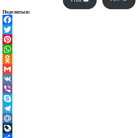
Поделиться:
Facebook
Twitter
Pinterest
WhatsApp
Odnoklassniki
Gmail
VK
Viber
Skype
Telegram
Mail.Ru
LiveJournal