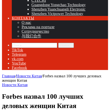
CTECHI
Guangdong Yongchao Technology
Shenzhen Yuanchuangli Electronic
Shenzhen Victpower Technology
КОНТАКТЫ
О нас
Реклама на портале
Сотрудничество
与我们合作
Поиск...
TikTok
Telegram
vk.com
YouTube
Facebook
Главная
/
Новости Китая
/
Forbes назвал 100 лучших деловых
женщин Китая
Новости Китая
Forbes назвал 100 лучших
деловых женщин Китая