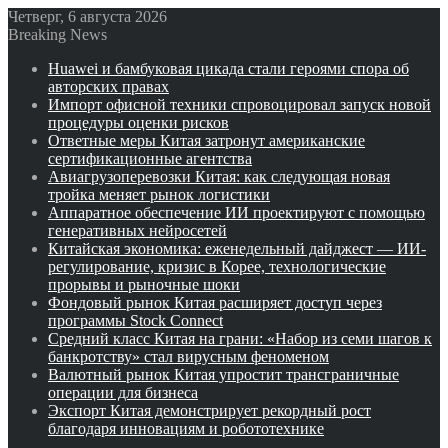
Четверг, 6 августа 2026
Breaking News
Huawei и бамбуковая цикада стали героями спора об
авторских правах
Импорт офисной техники спровоцировал запуск новой
процедуры оценки рисков
Ответные меры Китая затронут американские
сертификационные агентства
Авиагрузоперевозки Китая: как следующая новая
тройка меняет рынок логистики
Аппаратное обеспечение ИИ проектируют с помощью
генеративных нейросетей
Китайская экономика: еженедельный дайджест — ИИ-
регулирование, кризис в Корее, технологические
прорывы и рыночные шоки
Фондовый рынок Китая расширяет доступ через
программы Stock Connect
Средний класс Китая на грани: «Набор из семи шагов к
банкротству» стал вирусным феноменом
Валютный рынок Китая упростит трансграничные
операции для бизнеса
Экспорт Китая демонстрирует рекордный рост
благодаря инновациям и робототехнике