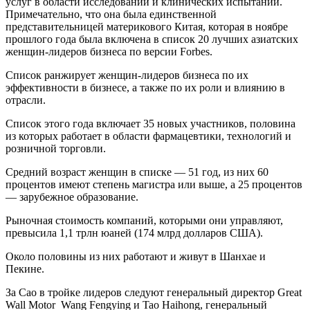
услуг в области исследований и клинических испытаний.
Примечательно, что она была единственной
представительницей материкового Китая, которая в ноябре
прошлого года была включена в список 20 лучших азиатских
женщин-лидеров бизнеса по версии Forbes.
Список ранжирует женщин-лидеров бизнеса по их
эффективности в бизнесе, а также по их роли и влиянию в
отрасли.
Список этого года включает 35 новых участников, половина
из которых работает в области фармацевтики, технологий и
розничной торговли.
Средний возраст женщин в списке — 51 год, из них 60
процентов имеют степень магистра или выше, а 25 процентов
— зарубежное образование.
Рыночная стоимость компаний, которыми они управляют,
превысила 1,1 трлн юаней (174 млрд долларов США).
Около половины из них работают и живут в Шанхае и
Пекине.
За Cao в тройке лидеров следуют генеральный директор Great
Wall Motor Wang Fengying и Tao Haihong, генеральный