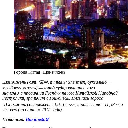
Города Китая -Шэньчжэнь
Шэньчжэнь (кит.
深圳
, пиньинь: Shēnzhèn, буквально —
«глубокая межа») — город субпровинциального
значения в провинции Гуандун на юге Китайской Народной
Республики, граничит с Гонконгом. Площадь города
Шэньчжэнь составляет 1 991,64
км², а население – 11,38 млн
человек (по данным 2015 года).
Источник:
ВикипедиЯ