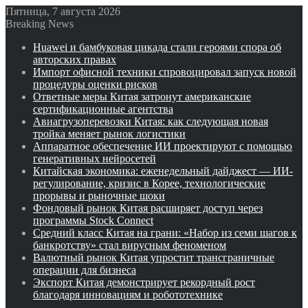
Пятница, 7 августа 2026
Breaking News
Huawei и бамбуковая цикада стали героями спора об
авторских правах
Импорт офисной техники спровоцировал запуск новой
процедуры оценки рисков
Ответные меры Китая затронут американские
сертификационные агентства
Авиагрузоперевозки Китая: как следующая новая
тройка меняет рынок логистики
Аппаратное обеспечение ИИ проектируют с помощью
генеративных нейросетей
Китайская экономика: еженедельный дайджест — ИИ-
регулирование, кризис в Корее, технологические
прорывы и рыночные шоки
Фондовый рынок Китая расширяет доступ через
программы Stock Connect
Средний класс Китая на грани: «Набор из семи шагов к
банкротству» стал вирусным феноменом
Валютный рынок Китая упростит трансграничные
операции для бизнеса
Экспорт Китая демонстрирует рекордный рост
благодаря инновациям и робототехнике