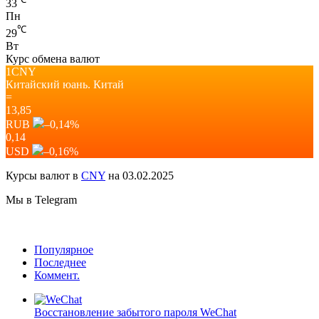
33
Пн
℃
29
Вт
Курс обмена валют
1CNY
Китайский юань.
Китай
=
13,85
RUB
–0,14
%
0,14
USD
–0,16
%
Курсы валют в
CNY
на 03.02.2025
Мы в Telegram
Популярное
Последнее
Коммент.
Восстановление забытого пароля WeChat