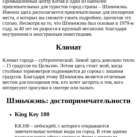
Промышленный центр Китая и один из наиболее
привлекательных для туристов город страны – Шэньчжэнь.
Именно здесь располагаются привлекательные для посещения
места, о которых вы сможете узнать подробнее, прочитав эту
статью. Несмотря на то, что Шэньчжэнь был основан в 1979-м
году, за 40 лет он разросся в крупный мегаполис благодаря
внутренним и иностранным инвестициям.
Климат
Климат города – субтропический. Зимой здесь довольно тепло
– 15 градусов по Цельсию. Летом здесь стоит зной, когда
столбики термометров поднимаются до сорока с лишним
градусов. Благодаря этому Шэньчжэнь является отличным
местом для посещения тем, кто хочет загореть и тем, кого
интересуют прогулки в свитере или пальто.
Шэньчжэнь: достопримечательности
King Key 100
KK100 – небоскрёб, с которого открываются
замечательные ночные виды на город. В этом здании
располагаются офисы крупных фирм с мировым