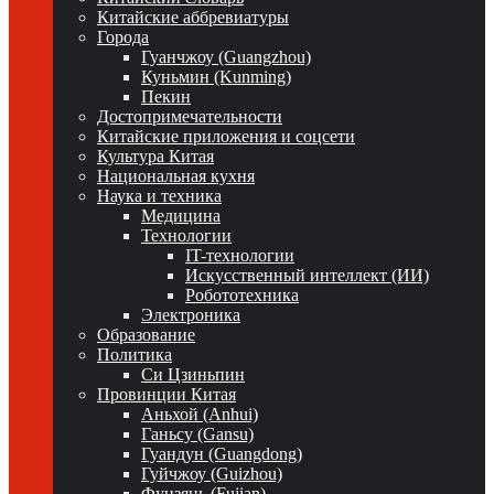
Китайские аббревиатуры
Города
Гуанчжоу (Guangzhou)
Куньмин (Kunming)
Пекин
Достопримечательности
Китайские приложения и соцсети
Культура Китая
Национальная кухня
Наука и техника
Медицина
Технологии
IT-технологии
Искусственный интеллект (ИИ)
Робототехника
Электроника
Образование
Политика
Си Цзиньпин
Провинции Китая
Аньхой (Anhui)
Ганьсу (Gansu)
Гуандун (Guangdong)
Гуйчжоу (Guizhou)
Фуцзянь (Fujian)