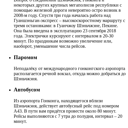
некоторых других крупных мегаполисов республики с
помощью железной дороги невероятно остро возник в
2008-м году. Спустя три года началась работа над
Гуаншэньган-экспресс – высокоскоростному маршруту с
тремя остановками: в Гуанчжоу Шэньчжэне, Пекине.
Она была введена в эксплуатацию 23 сентября 2018
года. Электрички курсируют с интервалом в 20-30
минут. По праздникам возможно увеличение или,
наоборот, уменьшение числа рейсов.
Паромом
Неподалёку от международного гонконгского аэропорта
располагается речной вокзал, откуда можно добраться до
Шэньчжэня.
Автобусом
Из аэропорта Гонконга, находящегося вблизи
Шэньчжэня, действует автобусный рейс под номером
A43. В пути вам придётся провести около 80 минут.
Рейсы выполняются с 7 утра до полудня, интервал – 20
минут.