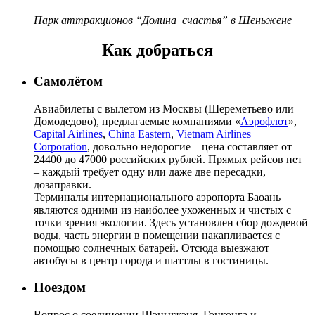
Парк аттракционов “Долина счастья” в Шеньжене
Как добраться
Самолётом
Авиабилеты с вылетом из Москвы (Шереметьево или
Домодедово), предлагаемые компаниями «
Аэрофлот
»,
Capital Airlines
,
China Eastern
,
Vietnam Airlines
Corporation
, довольно недорогие – цена составляет от
24400 до 47000 российских рублей. Прямых рейсов нет
– каждый требует одну или даже две пересадки,
дозаправки.
Терминалы интернационального аэропорта Баоань
являются одними из наиболее ухоженных и чистых с
точки зрения экологии. Здесь установлен сбор дождевой
воды, часть энергии в помещении накапливается с
помощью солнечных батарей. Отсюда выезжают
автобусы в центр города и шаттлы в гостиницы.
Поездом
Вопрос о соединении Шэньчжэня, Гонконга и