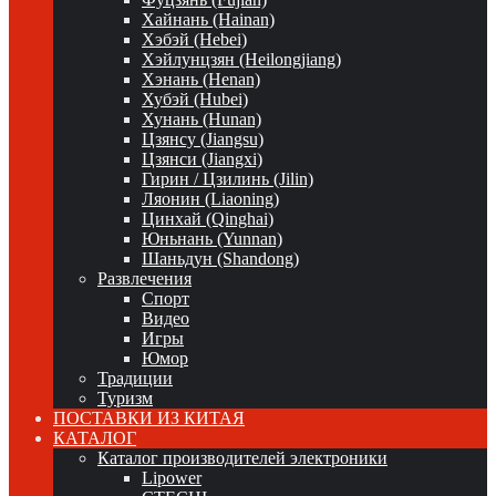
Хайнань (Hainan)
Хэбэй (Hebei)
Хэйлунцзян (Heilongjiang)
Хэнань (Henan)
Хубэй (Hubei)
Хунань (Hunan)
Цзянсу (Jiangsu)
Цзянси (Jiangxi)
Гирин / Цзилинь (Jilin)
Ляонин (Liaoning)
Цинхай (Qinghai)
Юньнань (Yunnan)
Шаньдун (Shandong)
Развлечения
Спорт
Видео
Игры
Юмор
Традиции
Туризм
ПОСТАВКИ ИЗ КИТАЯ
КАТАЛОГ
Каталог производителей электроники
Lipower