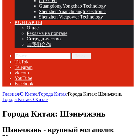
CTECHI
Guangdong Yongchao Technology
Shenzhen Yuanchuangli Electronic
Shenzhen Victpower Technology
КОНТАКТЫ
О нас
Реклама на портале
Сотрудничество
与我们合作
Поиск...
TikTok
Telegram
vk.com
YouTube
Facebook
Главная
/
О Китае
/
Города Китая
/
Города Китая: Шэньчжэнь
Города Китая
О Китае
Города Китая: Шэньчжэнь
Шэньчжэнь - крупный мегаполис