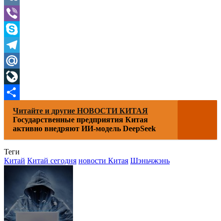
VK
Viber
Skype
Telegram
Mail.Ru
LiveJournal
Отправить
Читайте и другие НОВОСТИ КИТАЯ
Государственные предприятия Китая
активно внедряют ИИ-модель DeepSeek
Теги
Китай
Китай сегодня
новости Китая
Шэньчжэнь