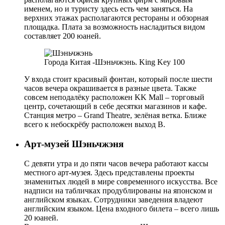
именем, но и туристу здесь есть чем заняться. На
верхних этажах располагаются рестораны и обзорная
площадка. Плата за возможность насладиться видом
составляет 200 юаней.
Города Китая -Шэньчжэнь. King Key 100
У входа стоит красивый фонтан, который после шести
часов вечера окрашивается в разные цвета. Также
совсем неподалёку расположен KK Mall – торговый
центр, сочетающий в себе десятки магазинов и кафе.
Станция метро – Grand Theatre, зелёная ветка. Ближе
всего к небоскрёбу расположен выход B.
Арт-музей Шэньчжэня
С девяти утра и до пяти часов вечера работают кассы
местного арт-музея. Здесь представлены проекты
знаменитых людей в мире современного искусства. Все
надписи на табличках продублированы на японском и
английском языках. Сотрудники заведения владеют
английским языком. Цена входного билета – всего лишь
20 юаней.