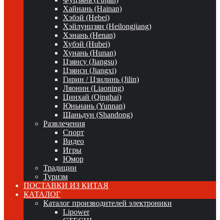
Хайнань (Hainan)
Хэбэй (Hebei)
Хэйлунцзян (Heilongjiang)
Хэнань (Henan)
Хубэй (Hubei)
Хунань (Hunan)
Цзянсу (Jiangsu)
Цзянси (Jiangxi)
Гирин / Цзилинь (Jilin)
Ляонин (Liaoning)
Цинхай (Qinghai)
Юньнань (Yunnan)
Шаньдун (Shandong)
Развлечения
Спорт
Видео
Игры
Юмор
Традиции
Туризм
ПОСТАВКИ ИЗ КИТАЯ
КАТАЛОГ
Каталог производителей электроники
Lipower