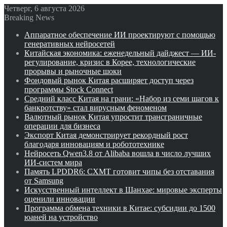
Четверг, 6 августа 2026
Breaking News
Аппаратное обеспечение ИИ проектируют с помощью
генеративных нейросетей
Китайская экономика: еженедельный дайджест — ИИ-
регулирование, кризис в Корее, технологические
прорывы и рыночные шоки
Фондовый рынок Китая расширяет доступ через
программы Stock Connect
Средний класс Китая на грани: «Набор из семи шагов к
банкротству» стал вирусным феноменом
Валютный рынок Китая упростит трансграничные
операции для бизнеса
Экспорт Китая демонстрирует рекордный рост
благодаря инновациям и робототехнике
Нейросеть Qwen3.8 от Alibaba вошла в число лучших
ИИ-систем мира
Память LPDDR6: CXMT готовит чипы без отставания
от Samsung
Искусственный интеллект в Шанхае: мировые эксперты
оценили инновации
Программа обмена техники в Китае: субсидии до 1500
юаней на устройство