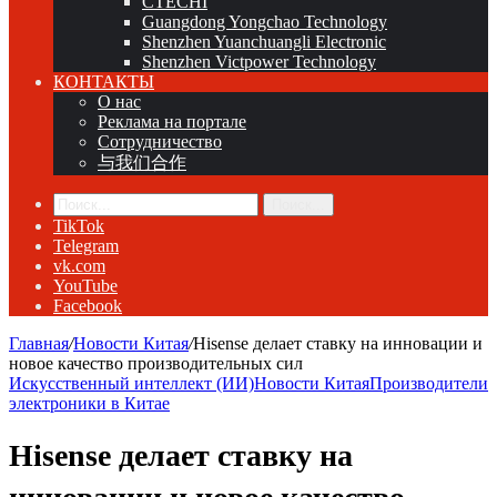
CTECHI
Guangdong Yongchao Technology
Shenzhen Yuanchuangli Electronic
Shenzhen Victpower Technology
КОНТАКТЫ
О нас
Реклама на портале
Сотрудничество
与我们合作
Поиск...
TikTok
Telegram
vk.com
YouTube
Facebook
Главная
/
Новости Китая
/
Hisense делает ставку на инновации и
новое качество производительных сил
Искусственный интеллект (ИИ)
Новости Китая
Производители
электроники в Китае
Hisense делает ставку на