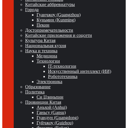
Китайские аббревиатуры
Города
Гуанчжоу (Guangzhou)
Куньмин (Kunming)
Пекин
Достопримечательности
Китайские приложения и соцсети
Культура Китая
Национальная кухня
Наука и техника
Медицина
Технологии
IT-технологии
Искусственный интеллект (ИИ)
Робототехника
Электроника
Образование
Политика
Си Цзиньпин
Провинции Китая
Аньхой (Anhui)
Ганьсу (Gansu)
Гуандун (Guangdong)
Гуйчжоу (Guizhou)
Фуцзянь (Fujian)