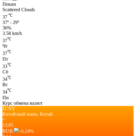
Пекин
Scattered Clouds
℃
37
37º - 29º
36%
3.58 km/h
℃
37
Чт
℃
37
Пт
℃
33
Сб
℃
34
Вс
℃
34
Пн
Курс обмена валют
1CNY
Китайский юань.
Китай
=
13,85
RUB
–0,14
%