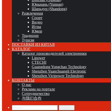
Юньнань (Yunnan)
Шаньдун (Shandong)
Развлечения
Спорт
Видео
Игры
Юмор
Традиции
Туризм
ПОСТАВКИ ИЗ КИТАЯ
КАТАЛОГ
Каталог производителей электроники
Lipower
CTECHI
Guangdong Yongchao Technology
Shenzhen Yuanchuangli Electronic
Shenzhen Victpower Technology
КОНТАКТЫ
О нас
Реклама на портале
Сотрудничество
与我们合作
Поиск...