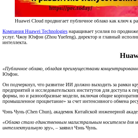
Huawei Cloud продвигает публичное облако как ключ к р
Компания Huawei Technologies
наращивает усилия по продвиже
услуг. Чжоу Юэфэн (Zhou Yuefeng), директор и главный испол
интеллекта.
Huaw
«Публичное облако, обладая преимуществами концентрирова
Юэфэн.
Он подчеркнул, что развитие ИИ должно выходить за рамки кр
предприятий и исследовательских институтов для доступа к 
формы, но и разнообразные модели, включая общие корпоратив
промышленное процветание» за счет интенсивного обмена рес
Чэнь Чунь (Chen Chun), академик Китайской инженерной академи
«Облако стало единственным магистральным носителем для ма
интеллектуальную эру»
, – заявил Чэнь Чунь.