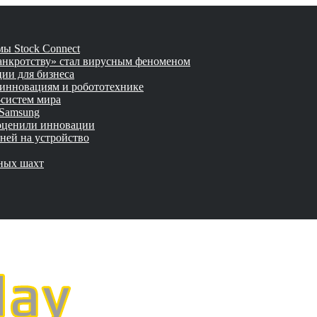
ы Stock Connect
банкротству» стал вирусным феноменом
ии для бизнеса
 инновациям и робототехнике
-систем мира
 Samsung
 оценили инновации
ней на устройство
мных шахт