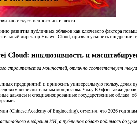
азвитию искусственного интеллекта
нию развития публичных облаков как ключевого фактора повы
нительный директор Huawei Cloud, призвал ускорить внедрение 
ei Cloud: инклюзивность и масштабируе
нного строительства мощностей, отлично соответствует теку
упных предприятий и приносить универсальную пользу, делая п
передовым вычислительным мощностям. Чжоу Юэфэн также добави
ные альянсы и специализированные государственные облака, об
урсами.
и (Chinese Academy of Engineering), отметил, что 2026 год зна
сштабного внедрения ИИ, а публичное облако поднялось до уро