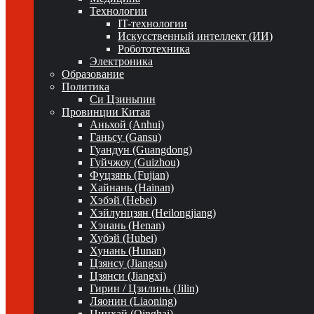
Технологии
IT-технологии
Искусственный интеллект (ИИ)
Робототехника
Электроника
Образование
Политика
Си Цзиньпин
Провинции Китая
Аньхой (Anhui)
Ганьсу (Gansu)
Гуандун (Guangdong)
Гуйчжоу (Guizhou)
Фуцзянь (Fujian)
Хайнань (Hainan)
Хэбэй (Hebei)
Хэйлунцзян (Heilongjiang)
Хэнань (Henan)
Хубэй (Hubei)
Хунань (Hunan)
Цзянсу (Jiangsu)
Цзянси (Jiangxi)
Гирин / Цзилинь (Jilin)
Ляонин (Liaoning)
Цинхай (Qinghai)