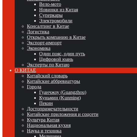
Вело-мото
Новинки из Китая
Суперкары
Электромобили
Консалтинг в Китае
Логистика
Открыть компанию в Китае
Экспорт-импорт
Экономика
Один пояс, один путь
Цифровой юань
Эксперты по Китаю
О КИТАЕ
Китайский словарь
Китайские аббревиатуры
Города
Гуанчжоу (Guangzhou)
Куньмин (Kunming)
Пекин
Достопримечательности
Китайские приложения и соцсети
Культура Китая
Национальная кухня
Наука и техника
Медицина