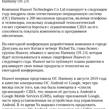
Harmony OS 2.0.
Компания Huawei Technologies Co Ltd планирует в следующем
году внедрить свою отечественную операционную систему
(ОС) Harmony в 200 миллионов продуктов, включая телефоны
и телевизоры, поскольку осажденный технологический
гигант стремится бороться с ограничениями США на его
способность покупать компоненты и программное
обеспечение.
На ежегодной конференции разработчиков компании в городе
Дунгуань на юге Китая в четверг Richad Yu, глава бизнес-
группы Huawei, объявил о запуске Harmony OS 2.0, которая
будет использоваться в новых смартфонах Huawei со
следующего года. Huawei часто публикует планы развития и
рекламирует свои новые продукты и технологии на
ежегодной конференции.
Huawei впервые представила ОС Harmony в августе 2019 года
в качестве альтернативы ОС Android от Google, через три
месяца после того, как она была помещена в «список
организаций» США, что лишило её доступа к Android и
Google Mobile Services (GMS), набору приложений Google,
часто пред-установленные на устройствах под управлением
Android. В то время Yu выразил готовность продолжить