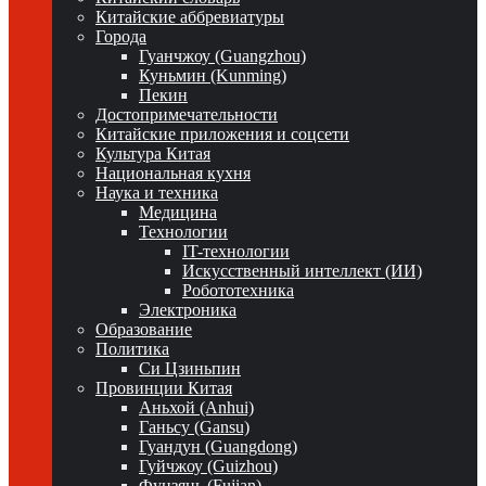
Китайские аббревиатуры
Города
Гуанчжоу (Guangzhou)
Куньмин (Kunming)
Пекин
Достопримечательности
Китайские приложения и соцсети
Культура Китая
Национальная кухня
Наука и техника
Медицина
Технологии
IT-технологии
Искусственный интеллект (ИИ)
Робототехника
Электроника
Образование
Политика
Си Цзиньпин
Провинции Китая
Аньхой (Anhui)
Ганьсу (Gansu)
Гуандун (Guangdong)
Гуйчжоу (Guizhou)
Фуцзянь (Fujian)