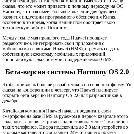
считал бедой для китайской компании. Вместо этого Wang
сказал, что это может привести к полному переходу на ОС
Harmony, которая имеет большое значение для будущего
развития индустрии программного обеспечения Китая,
особенно в то время, когда Вашингтон обостряет свою
техническую войну с Пекином.
Между тем, с мая прошлого года Huawei поощряет
разработчиков интегрировать свои приложения с
мобильными сервисами Huawei (HMS), стремясь создать
собственную экосистему мобильных приложений,
сопоставимую с экосистемой, поддерживаемой GMS.
Бета-версия системы Harmony OS 2.0
Чтобы привлечь больше разработчиков на свою платформу, Yu
сказал на конференции в четверг, что Huawei планирует
открыть бета-версию Harmony OS 2.0 для разработчиков в
декабре.
Китайская компания Huawei начала продвигать свои
смартфоны на базе HMS за рубежом в первом квартале этого
года, хотя за первые три месяца поставила менее 1 миллиона
таких телефонов. Цифра подскочила до 3,8 млн устройств во
втором квартале, что составляет 24% от общего объёма