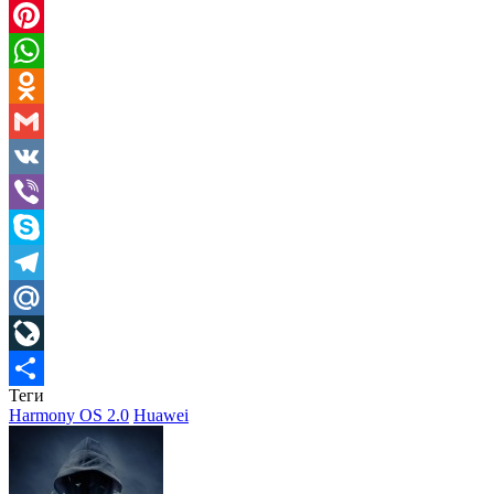
Twitter
Pinterest
WhatsApp
Odnoklassniki
Gmail
VK
Viber
Skype
Telegram
Mail.Ru
LiveJournal
Теги
Отправить
Harmony OS 2.0
Huawei