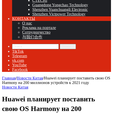
CTECHI
Guangdong Yongchao Technology
Shenzhen Yuanchuangli Electronic
Shenzhen Victpower Technology
КОНТАКТЫ
О нас
Реклама на портале
Сотрудничество
与我们合作
Поиск...
TikTok
Telegram
vk.com
YouTube
Facebook
Главная
/
Новости Китая
/
Huawei планирует поставить свою OS
Harmony на 200 миллионов устройств к 2021 году
Новости Китая
Huawei планирует поставить
свою OS Harmony на 200