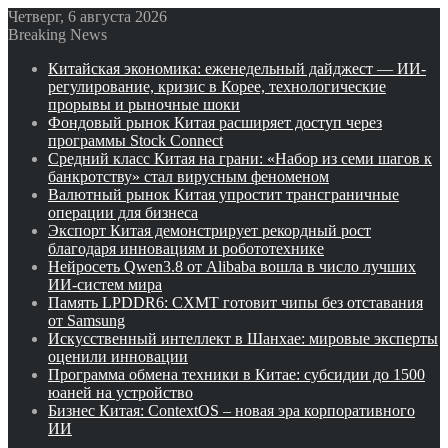
Четверг, 6 августа 2026
Breaking News
Китайская экономика: еженедельный дайджест — ИИ-
регулирование, кризис в Корее, технологические
прорывы и рыночные шоки
Фондовый рынок Китая расширяет доступ через
программы Stock Connect
Средний класс Китая на грани: «Набор из семи шагов к
банкротству» стал вирусным феноменом
Валютный рынок Китая упростит трансграничные
операции для бизнеса
Экспорт Китая демонстрирует рекордный рост
благодаря инновациям и робототехнике
Нейросеть Qwen3.8 от Alibaba вошла в число лучших
ИИ-систем мира
Память LPDDR6: CXMT готовит чипы без отставания
от Samsung
Искусственный интеллект в Шанхае: мировые эксперты
оценили инновации
Программа обмена техники в Китае: субсидии до 1500
юаней на устройство
Бизнес Китая: ContextOS – новая эра корпоративного
ИИ