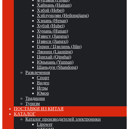
Хайнань (Hainan)
Хэбэй (Hebei)
Хэйлунцзян (Heilongjiang)
Хэнань (Henan)
Хубэй (Hubei)
Хунань (Hunan)
Цзянсу (Jiangsu)
Цзянси (Jiangxi)
Гирин / Цзилинь (Jilin)
Ляонин (Liaoning)
Цинхай (Qinghai)
Юньнань (Yunnan)
Шаньдун (Shandong)
Развлечения
Спорт
Видео
Игры
Юмор
Традиции
Туризм
ПОСТАВКИ ИЗ КИТАЯ
КАТАЛОГ
Каталог производителей электроники
Lipower