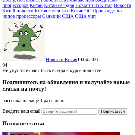
процессоров
Китай
Китай сегодня
Новости из Китая
Новости
Китай
новости Китая
Новости о Китае
ОС
Производство
чипов
процессоры
Санкции США
США
чип
Новости Китая
19.04.2021
94
Не упустите шанс быть всегда в курсе новостей
Подпишитесь на обновления и получайте новые
статьи на почту!
рассылка не чаще 1 раз в день
Введите ваш email
Похожие статьи