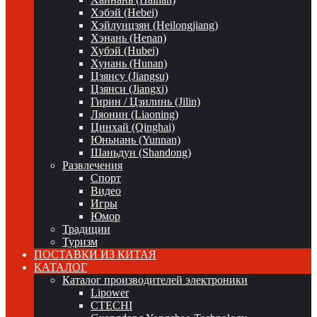
Хэбэй (Hebei)
Хэйлунцзян (Heilongjiang)
Хэнань (Henan)
Хубэй (Hubei)
Хунань (Hunan)
Цзянсу (Jiangsu)
Цзянси (Jiangxi)
Гирин / Цзилинь (Jilin)
Ляонин (Liaoning)
Цинхай (Qinghai)
Юньнань (Yunnan)
Шаньдун (Shandong)
Развлечения
Спорт
Видео
Игры
Юмор
Традиции
Туризм
ПОСТАВКИ ИЗ КИТАЯ
КАТАЛОГ
Каталог производителей электроники
Lipower
CTECHI