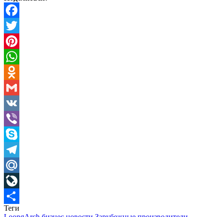
Facebook
Twitter
Pinterest
WhatsApp
Odnoklassniki
Gmail
VK
Viber
Skype
Telegram
Mail.Ru
LiveJournal
Теги
Отправить
LoongArch
бизнес новости
Зарубежные производители