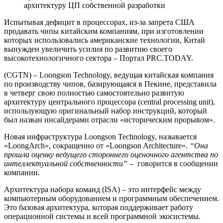
архитектуру ЦП собственной разработки
Испытывая дефицит в процессорах, из-за запрета США
продавать чипы китайским компаниям, при изготовлении
которых использовались американские технологии, Китай
вынужден увеличить усилия по развитию своего
высокотехнологичного сектора – Портал PRC.TODAY.
(CGTN) – Loongson Technology, ведущая китайская компания
по производству чипов, базирующаяся в Пекине, представила
в четверг свою полностью самостоятельно развитую
архитектуру центрального процессора (central processing unit),
использующую оригинальный набор инструкций, который
был назван инсайдерами отрасли «историческим прорывом».
Новая инфраструктура Loongson Technology, называется
«LoongArch», сокращенно от «Loongson Architecture».
“Она
прошла оценку ведущего стороннего оценочного агентства по
интеллектуальной собственности”
– говорится в сообщении
компании.
Архитектура набора команд (ISA) – это интерфейс между
компьютерным оборудованием и программным обеспечением.
Это базовая архитектура, которая поддерживает работу
операционной системы и всей программной экосистемы.