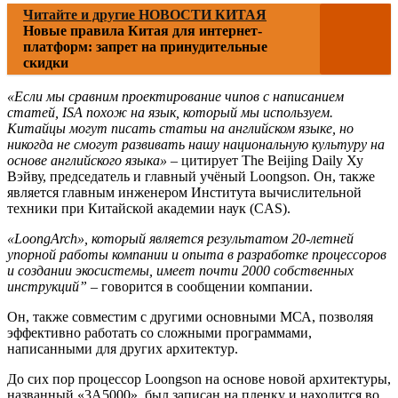
Читайте и другие НОВОСТИ КИТАЯ
Новые правила Китая для интернет-
платформ: запрет на принудительные
скидки
«Если мы сравним проектирование чипов с написанием
статей, ISA похож на язык, который мы используем.
Китайцы могут писать статьи на английском языке, но
никогда не смогут развивать нашу национальную культуру на
основе английского языка»
– цитирует The Beijing Daily Ху
Вэйву, председатель и главный учёный Loongson. Он, также
является главным инженером Института вычислительной
техники при Китайской академии наук (CAS).
«LoongArch», который является результатом 20-летней
упорной работы компании и опыта в разработке процессоров
и создании экосистемы, имеет почти 2000 собственных
инструкций”
– говорится в сообщении компании.
Он, также совместим с другими основными МСА, позволяя
эффективно работать со сложными программами,
написанными для других архитектур.
До сих пор процессор Loongson на основе новой архитектуры,
названный «3A5000», был записан на пленку и находится во