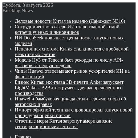
Суббота, 8 августа 2026
Breaking News
Деловые новости Китая за неделю (Дайджест N316)
Сотрудничество в сфере ИИ стало главной темой
встречи ученых и чиновников
ИИ DeepSeek повышает цены после запуска новых
моделей
Пенсионная система Китая сталкивается с проблемой
неактивных счетов
Модель Hy3 от Tencent бьет рекорды по числу API-
вызовов за первую неделю
Чипы Huawei отвоевывают рынок ускорителей ИИ на
фоне санкций
Бизнес Китая: экс-глава 3D-печати Anker запускает
LightMake – B2B-инструмент для распределенного
производства
Huawei и бамбуковая цикада стали героями спора об
авторских правах
Импорт офисной техники спровоцировал запуск новой
процедуры оценки рисков
Ответные меры Китая затронут американские
сертификационные агентства
Главная