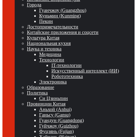
Города
Гуанчжоу (Guangzhou)
Куньмин (Kunming)
Пекин
Достопримечательности
Китайские приложения и соцсети
Культура Китая
Национальная кухня
Наука и техника
Медицина
Технологии
IT-технологии
Искусственный интеллект (ИИ)
Робототехника
Электроника
Образование
Политика
Си Цзиньпин
Провинции Китая
Аньхой (Anhui)
Ганьсу (Gansu)
Гуандун (Guangdong)
Гуйчжоу (Guizhou)
Фуцзянь (Fujian)
Хайнань (Hainan)