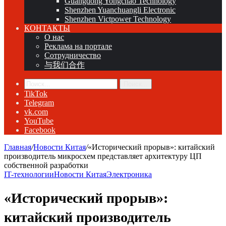
Guangdong Yongchao Technology
Shenzhen Yuanchuangli Electronic
Shenzhen Victpower Technology
КОНТАКТЫ
О нас
Реклама на портале
Сотрудничество
与我们合作
Поиск...
TikTok
Telegram
vk.com
YouTube
Facebook
Главная
/
Новости Китая
/
«Исторический прорыв»: китайский
производитель микросхем представляет архитектуру ЦП
собственной разработки
IT-технологии
Новости Китая
Электроника
«Исторический прорыв»:
китайский производитель