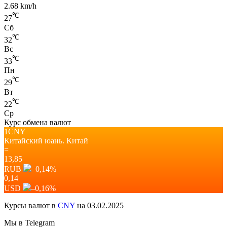
2.68 km/h
℃
27
Сб
℃
32
Вс
℃
33
Пн
℃
29
Вт
℃
22
Ср
Курс обмена валют
1CNY
Китайский юань.
Китай
=
13,85
RUB
–0,14
%
0,14
USD
–0,16
%
Курсы валют в
CNY
на 03.02.2025
Мы в Telegram