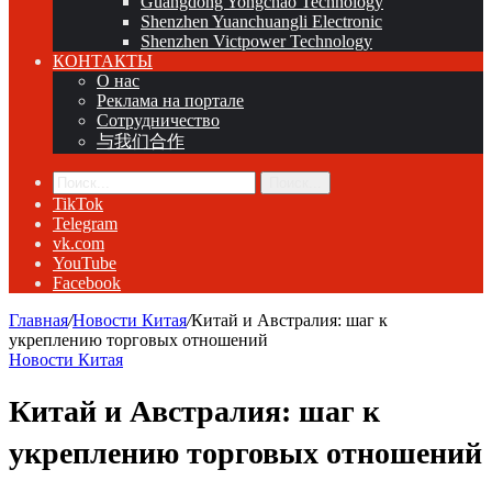
Guangdong Yongchao Technology
Shenzhen Yuanchuangli Electronic
Shenzhen Victpower Technology
КОНТАКТЫ
О нас
Реклама на портале
Сотрудничество
与我们合作
Поиск...
TikTok
Telegram
vk.com
YouTube
Facebook
Главная
/
Новости Китая
/
Китай и Австралия: шаг к
укреплению торговых отношений
Новости Китая
Китай и Австралия: шаг к
укреплению торговых отношений