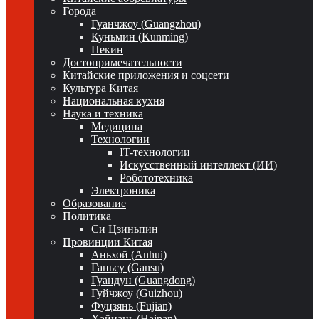
Города
Гуанчжоу (Guangzhou)
Куньмин (Kunming)
Пекин
Достопримечательности
Китайские приложения и соцсети
Культура Китая
Национальная кухня
Наука и техника
Медицина
Технологии
IT-технологии
Искусственный интеллект (ИИ)
Робототехника
Электроника
Образование
Политика
Си Цзиньпин
Провинции Китая
Аньхой (Anhui)
Ганьсу (Gansu)
Гуандун (Guangdong)
Гуйчжоу (Guizhou)
Фуцзянь (Fujian)
Хайнань (Hainan)