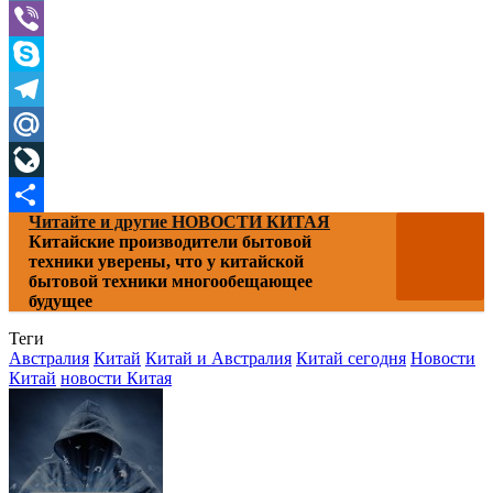
VK
Viber
Skype
Telegram
Mail.Ru
LiveJournal
Читайте и другие НОВОСТИ КИТАЯ
Отправить
Китайские производители бытовой
техники уверены, что у китайской
бытовой техники многообещающее
будущее
Теги
Австралия
Китай
Китай и Австралия
Китай сегодня
Новости
Китай
новости Китая