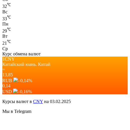
℃
32
Вс
℃
33
Пн
℃
29
Вт
℃
21
Ср
Курс обмена валют
1CNY
Китайский юань.
Китай
=
13,85
RUB
–0,14
%
0,14
USD
–0,16
%
Курсы валют в
CNY
на 03.02.2025
Мы в Telegram