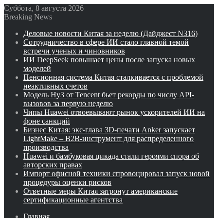
Суббота, 8 августа 2026
Breaking News
Деловые новости Китая за неделю (Дайджест N316)
Сотрудничество в сфере ИИ стало главной темой
встречи ученых и чиновников
ИИ DeepSeek повышает цены после запуска новых
моделей
Пенсионная система Китая сталкивается с проблемой
неактивных счетов
Модель Hy3 от Tencent бьет рекорды по числу API-
вызовов за первую неделю
Чипы Huawei отвоевывают рынок ускорителей ИИ на
фоне санкций
Бизнес Китая: экс-глава 3D-печати Anker запускает
LightMake – B2B-инструмент для распределенного
производства
Huawei и бамбуковая цикада стали героями спора об
авторских правах
Импорт офисной техники спровоцировал запуск новой
процедуры оценки рисков
Ответные меры Китая затронут американские
сертификационные агентства
Главная