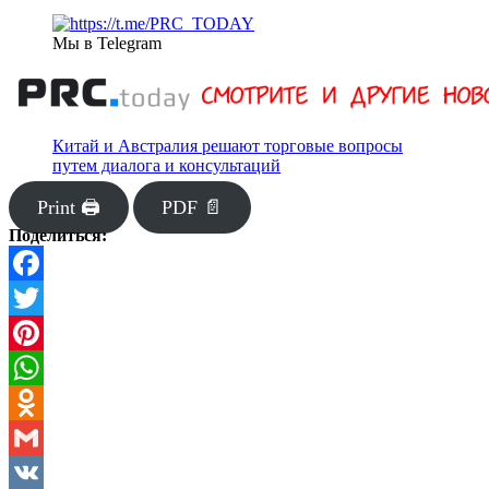
Мы в Telegram
Китай и Австралия решают торговые вопросы
путем диалога и консультаций
Print 🖨
PDF 📄
Поделиться:
Facebook
Twitter
Pinterest
WhatsApp
Odnoklassniki
Gmail