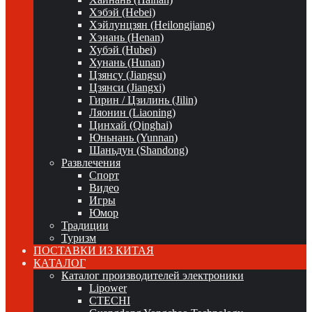
Хэбэй (Hebei)
Хэйлунцзян (Heilongjiang)
Хэнань (Henan)
Хубэй (Hubei)
Хунань (Hunan)
Цзянсу (Jiangsu)
Цзянси (Jiangxi)
Гирин / Цзилинь (Jilin)
Ляонин (Liaoning)
Цинхай (Qinghai)
Юньнань (Yunnan)
Шаньдун (Shandong)
Развлечения
Спорт
Видео
Игры
Юмор
Традиции
Туризм
ПОСТАВКИ ИЗ КИТАЯ
КАТАЛОГ
Каталог производителей электроники
Lipower
CTECHI