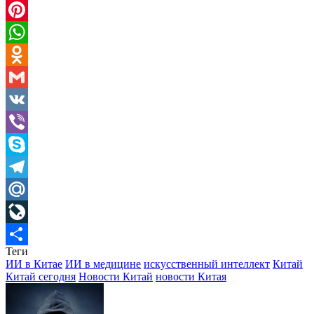
Twitter
Pinterest
WhatsApp
Odnoklassniki
Gmail
VK
Viber
Skype
Telegram
Mail.Ru
LiveJournal
Теги
Отправить
ИИ в Китае
ИИ в медицине
искусственный интеллект
Китай
Китай сегодня
Новости Китай
новости Китая