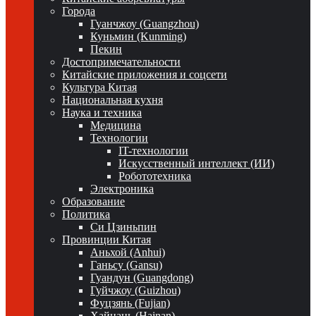
Города
Гуанчжоу (Guangzhou)
Куньмин (Kunming)
Пекин
Достопримечательности
Китайские приложения и соцсети
Культура Китая
Национальная кухня
Наука и техника
Медицина
Технологии
IT-технологии
Искусственный интеллект (ИИ)
Робототехника
Электроника
Образование
Политика
Си Цзиньпин
Провинции Китая
Аньхой (Anhui)
Ганьсу (Gansu)
Гуандун (Guangdong)
Гуйчжоу (Guizhou)
Фуцзянь (Fujian)
Хайнань (Hainan)