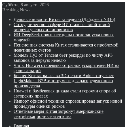
Суббота, 8 августа 2026
Breaking News
Деловые новости Китая за неделю (Дайджест N316)
Сотрудничество в сфере ИИ стало главной темой
встречи ученых и чиновников
ИИ DeepSeek повышает цены после запуска новых
моделей
Пенсионная система Китая сталкивается с проблемой
неактивных счетов
Модель Hy3 от Tencent бьет рекорды по числу API-
вызовов за первую неделю
Чипы Huawei отвоевывают рынок ускорителей ИИ на
фоне санкций
Бизнес Китая: экс-глава 3D-печати Anker запускает
LightMake – B2B-инструмент для распределенного
производства
Huawei и бамбуковая цикада стали героями спора об
авторских правах
Импорт офисной техники спровоцировал запуск новой
процедуры оценки рисков
Ответные меры Китая затронут американские
сертификационные агентства
Главная