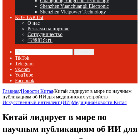
Guangdong Yongchao Technology
Shenzhen Yuanchuangli Electronic
Shenzhen Victpower Technology
КОНТАКТЫ
О нас
Реклама на портале
Сотрудничество
与我们合作
Поиск...
TikTok
Telegram
vk.com
YouTube
Facebook
Главная
/
Новости Китая
/
Китай лидирует в мире по научным
публикациям об ИИ для медицинских устройств
Искусственный интеллект (ИИ)
Медицина
Новости Китая
Китай лидирует в мире по
научным публикациям об ИИ для