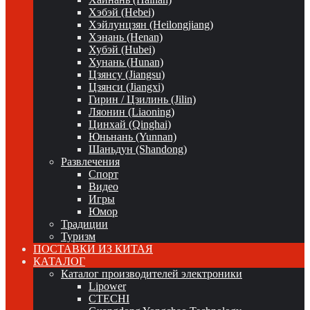
Хэбэй (Hebei)
Хэйлунцзян (Heilongjiang)
Хэнань (Henan)
Хубэй (Hubei)
Хунань (Hunan)
Цзянсу (Jiangsu)
Цзянси (Jiangxi)
Гирин / Цзилинь (Jilin)
Ляонин (Liaoning)
Цинхай (Qinghai)
Юньнань (Yunnan)
Шаньдун (Shandong)
Развлечения
Спорт
Видео
Игры
Юмор
Традиции
Туризм
ПОСТАВКИ ИЗ КИТАЯ
КАТАЛОГ
Каталог производителей электроники
Lipower
CTECHI