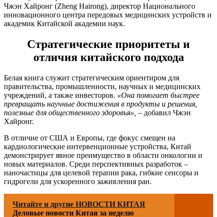
Чжэн Хайронг (Zheng Hairong), директор Национального
инновационного центра передовых медицинских устройств и
академик Китайской академии наук.
Стратегические приоритеты и
отличия китайского подхода
Белая книга служит стратегическим ориентиром для
правительства, промышленности, научных и медицинских
учреждений, а также инвесторов.
«Она помогает быстрее
превращать научные достижения в продукты и решения,
полезные для общественного здоровья»,
– добавил Чжэн
Хайронг.
В отличие от США и Европы, где фокус смещен на
кардиологические интервенционные устройства, Китай
демонстрирует явное преимущество в области онкологии и
новых материалов. Среди перспективных разработок –
наночастицы для целевой терапии рака, гибкие сенсоры и
гидрогели для ускоренного заживления ран.
Читайте и другие НОВОСТИ КИТАЯ
Деловые новости Китая за неделю