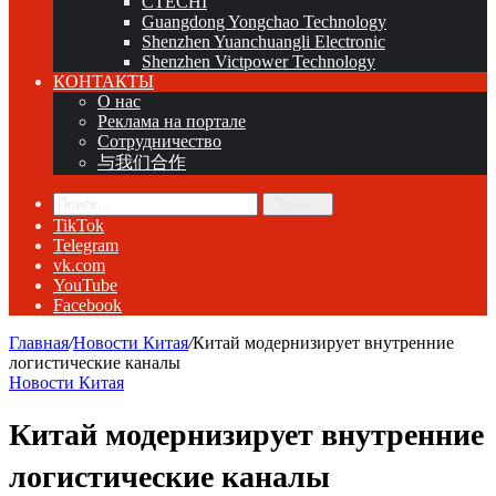
CTECHI
Guangdong Yongchao Technology
Shenzhen Yuanchuangli Electronic
Shenzhen Victpower Technology
КОНТАКТЫ
О нас
Реклама на портале
Сотрудничество
与我们合作
Поиск...
TikTok
Telegram
vk.com
YouTube
Facebook
Главная
/
Новости Китая
/
Китай модернизирует внутренние
логистические каналы
Новости Китая
Китай модернизирует внутренние
логистические каналы