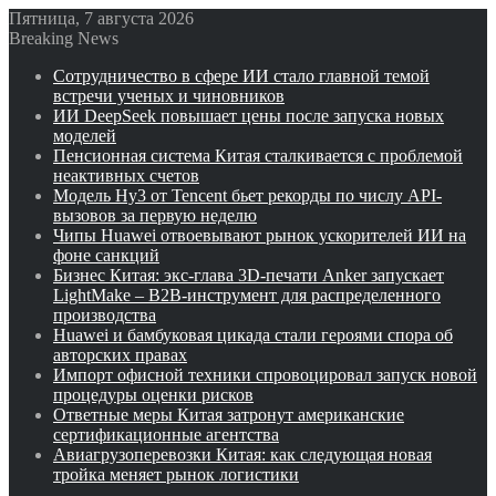
Пятница, 7 августа 2026
Breaking News
Сотрудничество в сфере ИИ стало главной темой
встречи ученых и чиновников
ИИ DeepSeek повышает цены после запуска новых
моделей
Пенсионная система Китая сталкивается с проблемой
неактивных счетов
Модель Hy3 от Tencent бьет рекорды по числу API-
вызовов за первую неделю
Чипы Huawei отвоевывают рынок ускорителей ИИ на
фоне санкций
Бизнес Китая: экс-глава 3D-печати Anker запускает
LightMake – B2B-инструмент для распределенного
производства
Huawei и бамбуковая цикада стали героями спора об
авторских правах
Импорт офисной техники спровоцировал запуск новой
процедуры оценки рисков
Ответные меры Китая затронут американские
сертификационные агентства
Авиагрузоперевозки Китая: как следующая новая
тройка меняет рынок логистики