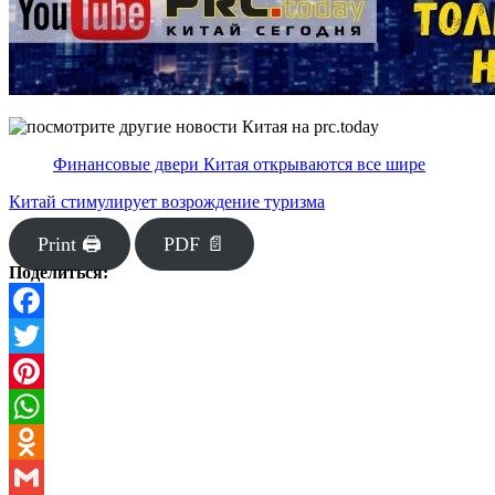
Финансовые двери Китая открываются все шире
Китай стимулирует возрождение туризма
Print 🖨
PDF 📄
Поделиться:
Facebook
Twitter
Pinterest
WhatsApp
Odnoklassniki