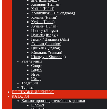
Хайнань (Hainan)
Хэбэй (Hebei)
Хэйлунцзян (Heilongjiang)
Хэнань (Henan)
Хубэй (Hubei)
Хунань (Hunan)
Цзянсу (Jiangsu)
Цзянси (Jiangxi)
Гирин / Цзилинь (Jilin)
Ляонин (Liaoning)
Цинхай (Qinghai)
Юньнань (Yunnan)
Шаньдун (Shandong)
Развлечения
Спорт
Видео
Игры
Юмор
Традиции
Туризм
ПОСТАВКИ ИЗ КИТАЯ
КАТАЛОГ
Каталог производителей электроники
Lipower