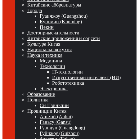
Китайские аббревиатуры
Города
Гуанчжоу (Guangzhou)
Куньмин (Kunming)
Пекин
Достопримечательности
Китайские приложения и соцсети
Культура Китая
Национальная кухня
Наука и техника
Медицина
Технологии
IT-технологии
Искусственный интеллект (ИИ)
Робототехника
Электроника
Образование
Политика
Си Цзиньпин
Провинции Китая
Аньхой (Anhui)
Ганьсу (Gansu)
Гуандун (Guangdong)
Гуйчжоу (Guizhou)
Фуцзянь (Fujian)