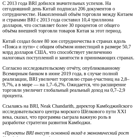
С 2013 года BRI добился значительных успехов. На
сегодняшний день Китай подписал 206 документов о
сотрудничестве. Накопленный объём торговли между Китаем
и странами BRI с 2013 года составил 10,4 триллиона
долларов, что составляет более 30 процентов от общего
объёма внешней торговли товаров Китая за этот период.
Китай создал более 80 зон сотрудничества в странах вдоль
«Пояса и пути» с общим объёмом инвестиций в размере 50,7
млрд долларов США, что способствует увеличению
налоговых поступлений и занятости в принимающих странах.
Согласно исследовательскому отчёту, опубликованному
Всемирным банком в июне 2019 года, в случае полной
реализации, BRI увеличит торговлю стран-участниц на 2,8–
9,7%, а в мире — на 1,7–6,2%. Ожидается, что расширение
торговли увеличит глобальный реальный доход на 0,7–2,9
процента.
Ссылаясь на BRI, Neak Chandarith, директор Камбоджийского
исследовательского центра морского Шёлкового пути XXI
века, сказал, что программа сыграла важную роль в
разработке стратегии развития Камбоджи.
«
Проекты BRI внесут основной вклад в экономический рост