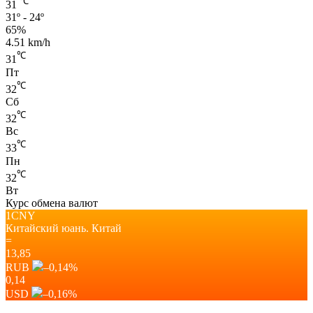
℃
31
31º - 24º
65%
4.51 km/h
℃
31
Пт
℃
32
Сб
℃
32
Вс
℃
33
Пн
℃
32
Вт
Курс обмена валют
1CNY
Китайский юань.
Китай
=
13,85
RUB
–0,14
%
0,14
USD
–0,16
%