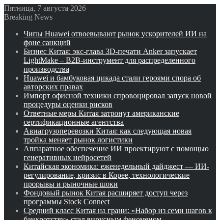
Пятница, 7 августа 2026
Breaking News
Чипы Huawei отвоевывают рынок ускорителей ИИ на
фоне санкций
Бизнес Китая: экс-глава 3D-печати Anker запускает
LightMake – B2B-инструмент для распределенного
производства
Huawei и бамбуковая цикада стали героями спора об
авторских правах
Импорт офисной техники спровоцировал запуск новой
процедуры оценки рисков
Ответные меры Китая затронут американские
сертификационные агентства
Авиагрузоперевозки Китая: как следующая новая
тройка меняет рынок логистики
Аппаратное обеспечение ИИ проектируют с помощью
генеративных нейросетей
Китайская экономика: еженедельный дайджест — ИИ-
регулирование, кризис в Корее, технологические
прорывы и рыночные шоки
Фондовый рынок Китая расширяет доступ через
программы Stock Connect
Средний класс Китая на грани: «Набор из семи шагов к
банкротству» стал вирусным феноменом