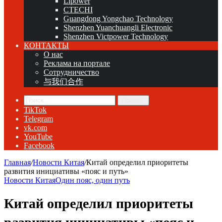
Lipower
CTECHI
Guangdong Yongchao Technology
Shenzhen Yuanchuangli Electronic
Shenzhen Victpower Technology
КОНТАКТЫ
О нас
Реклама на портале
Сотрудничество
与我们合作
Поиск...
TikTok
Telegram
vk.com
YouTube
Facebook
Главная
/
Новости Китая
/
Китай определил приоритеты
развития инициативы «пояс и путь»
Новости Китая
Один пояс, один путь
Китай определил приоритеты