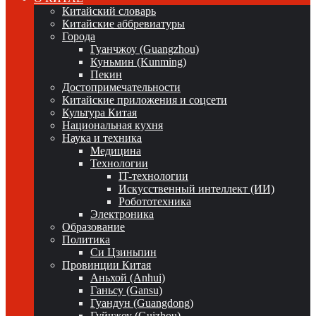
Китайский словарь
Китайские аббревиатуры
Города
Гуанчжоу (Guangzhou)
Куньмин (Kunming)
Пекин
Достопримечательности
Китайские приложения и соцсети
Культура Китая
Национальная кухня
Наука и техника
Медицина
Технологии
IT-технологии
Искусственный интеллект (ИИ)
Робототехника
Электроника
Образование
Политика
Си Цзиньпин
Провинции Китая
Аньхой (Anhui)
Ганьсу (Gansu)
Гуандун (Guangdong)
Гуйчжоу (Guizhou)