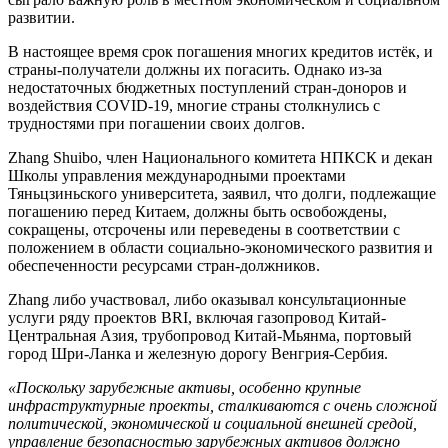
развитии.
В настоящее время срок погашения многих кредитов истёк, и
страны-получатели должны их погасить. Однако из-за
недостаточных бюджетных поступлений стран-доноров и
воздействия COVID-19, многие страны столкнулись с
трудностями при погашении своих долгов.
Zhang Shuibo, член Национального комитета НПКСК и декан
Школы управления международными проектами
Тяньцзиньского университета, заявил, что долги, подлежащие
погашению перед Китаем, должны быть освобождены,
сокращены, отсрочены или переведены в соответствии с
положением в области социально-экономического развития и
обеспеченности ресурсами стран-должников.
Zhang либо участвовал, либо оказывал консультационные
услуги ряду проектов BRI, включая газопровод Китай-
Центральная Азия, трубопровод Китай-Мьянма, портовый
город Шри-Ланка и железную дорогу Венгрия-Сербия.
«Поскольку зарубежные активы, особенно крупные
инфраструктурные проекты, сталкиваются с очень сложной
политической, экономической и социальной внешней средой,
управление безопасностью зарубежных активов должно