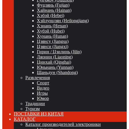
Фуцзянь (Fujian)
Хайнань (Hainan)
Хэбэй (Hebei)
Хэйлунцзян (Heilongjiang)
Хэнань (Henan)
Хубэй (Hubei)
Хунань (Hunan)
Цзянсу (Jiangsu)
Цзянси (Jiangxi)
Гирин / Цзилинь (Jilin)
Ляонин (Liaoning)
Цинхай (Qinghai)
Юньнань (Yunnan)
Шаньдун (Shandong)
Развлечения
Спорт
Видео
Игры
Юмор
Традиции
Туризм
ПОСТАВКИ ИЗ КИТАЯ
КАТАЛОГ
Каталог производителей электроники