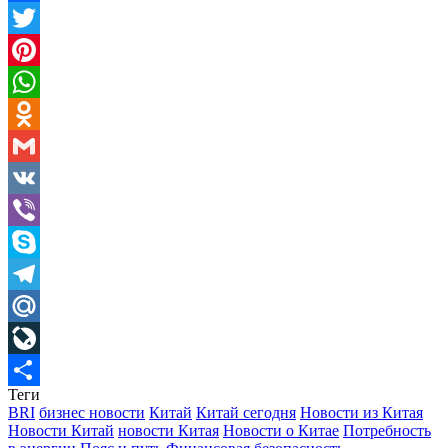
Facebook
Twitter
Pinterest
WhatsApp
Odnoklassniki
Gmail
VK
Viber
Skype
Telegram
Mail.Ru
LiveJournal
Теги
Отправить
BRI
бизнес новости
Китай
Китай сегодня
Новости из Китая
Новости Китай
новости Китая
Новости о Китае
Потребность