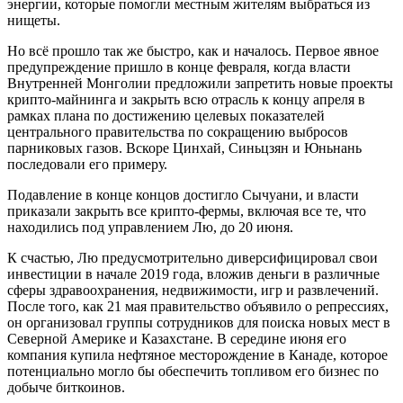
энергии, которые помогли местным жителям выбраться из
нищеты.
Но всё прошло так же быстро, как и началось. Первое явное
предупреждение пришло в конце февраля, когда власти
Внутренней Монголии предложили запретить новые проекты
крипто-майнинга и закрыть всю отрасль к концу апреля в
рамках плана по достижению целевых показателей
центрального правительства по сокращению выбросов
парниковых газов. Вскоре Цинхай, Синьцзян и Юньнань
последовали его примеру.
Подавление в конце концов достигло Сычуани, и власти
приказали закрыть все крипто-фермы, включая все те, что
находились под управлением Лю, до 20 июня.
К счастью, Лю предусмотрительно диверсифицировал свои
инвестиции в начале 2019 года, вложив деньги в различные
сферы здравоохранения, недвижимости, игр и развлечений.
После того, как 21 мая правительство объявило о репрессиях,
он организовал группы сотрудников для поиска новых мест в
Северной Америке и Казахстане. В середине июня его
компания купила нефтяное месторождение в Канаде, которое
потенциально могло бы обеспечить топливом его бизнес по
добыче биткоинов.