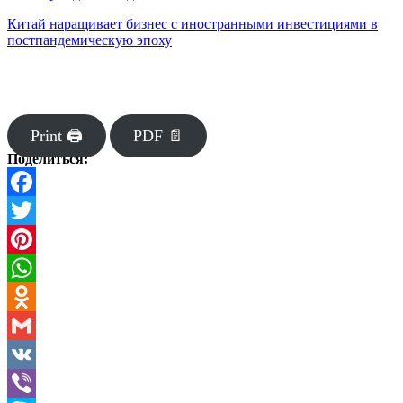
Китай наращивает бизнес с иностранными инвестициями в
постпандемическую эпоху
Print 🖨
PDF 📄
Поделиться:
Facebook
Twitter
Pinterest
WhatsApp
Odnoklassniki
Gmail
VK