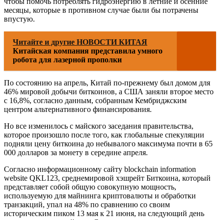
чтобы помочь потреблять гидроэнергию в летние и осенние
месяцы, которые в противном случае были бы потрачены
впустую.
Читайте и другие НОВОСТИ КИТАЯ
Китайская компания представила умного
робота для лазерной прополки
По состоянию на апрель, Китай по-прежнему был домом для
46% мировой добычи биткоинов, а США заняли второе место
с 16,8%, согласно данным, собранным Кембриджским
центром альтернативного финансирования.
Но все изменилось с майского заседания правительства,
которое произошло после того, как глобальные спекуляции
подняли цену биткоина до небывалого максимума почти в 65
000 долларов за монету в середине апреля.
Согласно информационному сайту blockchain information
website QKL123, среднемировой хэшрейт Биткоина, который
представляет собой общую совокупную мощность,
используемую для майнинга криптовалюты и обработки
транзакций, упал на 48% по сравнению со своим
историческим пиком 13 мая к 21 июня, на следующий день