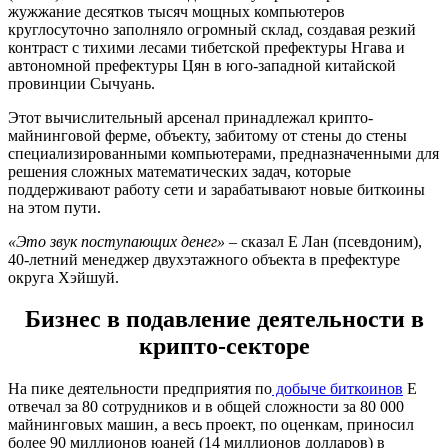
жужжание десятков тысяч мощных компьютеров
круглосуточно заполняло огромный склад, создавая резкий
контраст с тихими лесами тибетской префектуры Нгава и
автономной префектуры Цян в юго-западной китайской
провинции Сычуань.
Этот вычислительный арсенал принадлежал крипто-
майнинговой ферме, объекту, забитому от стены до стены
специализированными компьютерами, предназначенными для
решения сложных математических задач, которые
поддерживают работу сети и зарабатывают новые биткоины
на этом пути.
«Это звук поступающих денег»
– сказал Е Лан (псевдоним),
40-летний менеджер двухэтажного объекта в префектуре
округа Хэйшуй.
Бизнес в подавление деятельности в
крипто-секторе
На пике деятельности предприятия по
добыче биткоинов
Е
отвечал за 80 сотрудников и в общей сложности за 80 000
майнинговых машин, а весь проект, по оценкам, приносил
более 90 миллионов юаней (14 миллионов долларов) в