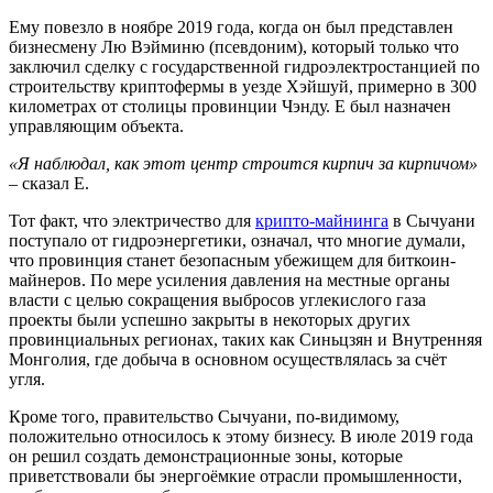
Ему повезло в ноябре 2019 года, когда он был представлен
бизнесмену Лю Вэйминю (псевдоним), который только что
заключил сделку с государственной гидроэлектростанцией по
строительству криптофермы в уезде Хэйшуй, примерно в 300
километрах от столицы провинции Чэнду. Е был назначен
управляющим объекта.
«Я наблюдал, как этот центр строится кирпич за кирпичом»
– сказал Е.
Тот факт, что электричество для
крипто-майнинга
в Сычуани
поступало от гидроэнергетики, означал, что многие думали,
что провинция станет безопасным убежищем для биткоин-
майнеров. По мере усиления давления на местные органы
власти с целью сокращения выбросов углекислого газа
проекты были успешно закрыты в некоторых других
провинциальных регионах, таких как Синьцзян и Внутренняя
Монголия, где добыча в основном осуществлялась за счёт
угля.
Кроме того, правительство Сычуани, по-видимому,
положительно относилось к этому бизнесу. В июле 2019 года
он решил создать демонстрационные зоны, которые
приветствовали бы энергоёмкие отрасли промышленности,