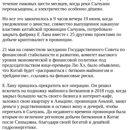
течение пиковых шести месяцев, когда реки Сычуани
перенасыщены, а электричество особенно дёшево.
Но все это закончилось в 9 часов вечера 19 июня, когда
уведомление о зачистке, совместно выпущенное накануне
властями китайской провинции Сычуань, потребовало
закрыть фабрику Е Лана вместе с 25 другими проектами по
добыче криптовалют в провинции.
21 мая на совместном заседании Государственного Совета по
финансовой стабильности и развитию, комитет высокого
уровня экономической и финансовой политики под
председательством вице-премьера Лю Хэ, было объявлено,
что Китай будет «расправиться с биткоин-майнингом и
трейдингом», ссылаясь на финансовые риски.
Е Лану пришлось прекратить все операции. Он решил
вскочить на подножку майнинга биткоинов в 2018 году, когда
закрыл большую часть своего бизнеса в интернет-кафе,
заложил свою квартиру в Аньцине, провинция Аньхой, занял
деньги у родственников и оставил жену и дочерей, чтобы
переехать в Сычуань. До недавнего времени провинция была
вторым по величине регионом добычи биткоинов в Китае
после Синьцзяна, благодаря своей богатой и дешёвой
гидроэнергетике.