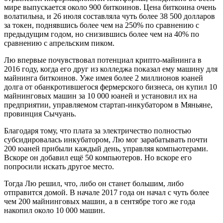
мире выпускается около 900 биткоинов. Цена биткоина очень
волатильна, и 26 июля составляла чуть более 38 500 долларов
за токен, поднявшись более чем на 250% по сравнению с
предыдущим годом, но снизившись более чем на 40% по
сравнению с апрельским пиком.
Лю впервые почувствовал потенциал крипто-майнинга в
2016 году, когда его друг из колледжа показал ему машину для
майнинга биткоинов. Уже имея более 2 миллионов юаней
долга от обанкротившегося фермерского бизнеса, он купил 10
майнинговых машин за 10 000 юаней и установил их на
предприятии, управляемом стартап-инкубатором в Мяньяне,
провинция Сычуань.
Благодаря тому, что плата за электричество полностью
субсидировалась инкубатором, Лю мог зарабатывать почти
200 юаней прибыли каждый день, управляя компьютерами.
Вскоре он добавил ещё 50 компьютеров. Но вскоре его
попросили искать другое место.
Тогда Лю решил, что, либо он станет большим, либо
отправится домой. В начале 2017 года он начал с чуть более
чем 200 майнинговых машин, а в сентябре того же года
накопил около 10 000 машин.