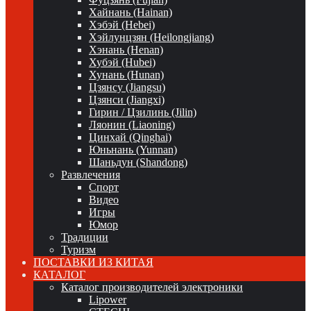
Хайнань (Hainan)
Хэбэй (Hebei)
Хэйлунцзян (Heilongjiang)
Хэнань (Henan)
Хубэй (Hubei)
Хунань (Hunan)
Цзянсу (Jiangsu)
Цзянси (Jiangxi)
Гирин / Цзилинь (Jilin)
Ляонин (Liaoning)
Цинхай (Qinghai)
Юньнань (Yunnan)
Шаньдун (Shandong)
Развлечения
Спорт
Видео
Игры
Юмор
Традиции
Туризм
ПОСТАВКИ ИЗ КИТАЯ
КАТАЛОГ
Каталог производителей электроники
Lipower