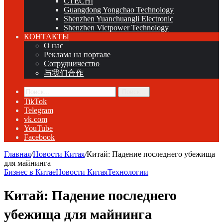
CTECHI
Guangdong Yongchao Technology
Shenzhen Yuanchuangli Electronic
Shenzhen Victpower Technology
КОНТАКТЫ
О нас
Реклама на портале
Сотрудничество
与我们合作
Поиск...
TikTok
Telegram
vk.com
YouTube
Facebook
Главная
/
Новости Китая
/
Китай: Падение последнего убежища
для майнинга
Бизнес в Китае
Новости Китая
Технологии
Китай: Падение последнего
убежища для майнинга