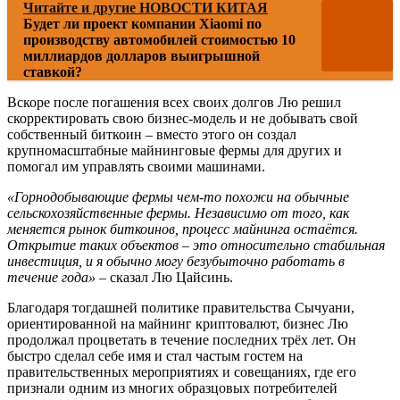
Читайте и другие НОВОСТИ КИТАЯ
Будет ли проект компании Xiaomi по
производству автомобилей стоимостью 10
миллиардов долларов выигрышной
ставкой?
Вскоре после погашения всех своих долгов Лю решил
скорректировать свою бизнес-модель и не добывать свой
собственный биткоин – вместо этого он создал
крупномасштабные майнинговые фермы для других и
помогал им управлять своими машинами.
«Горнодобывающие фермы чем-то похожи на обычные
сельскохозяйственные фермы. Независимо от того, как
меняется рынок биткоинов, процесс майнинга остаётся.
Открытие таких объектов – это относительно стабильная
инвестиция, и я обычно могу безубыточно работать в
течение года»
– сказал Лю Цайсинь.
Благодаря тогдашней политике правительства Сычуани,
ориентированной на майнинг криптовалют, бизнес Лю
продолжал процветать в течение последних трёх лет. Он
быстро сделал себе имя и стал частым гостем на
правительственных мероприятиях и совещаниях, где его
признали одним из многих образцовых потребителей