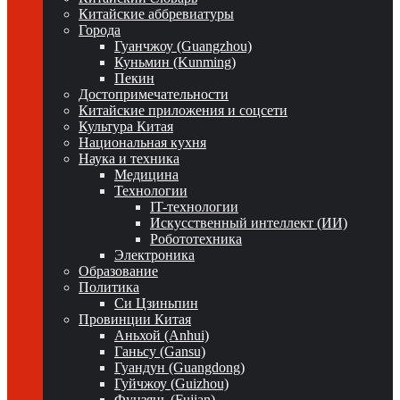
Китайские аббревиатуры
Города
Гуанчжоу (Guangzhou)
Куньмин (Kunming)
Пекин
Достопримечательности
Китайские приложения и соцсети
Культура Китая
Национальная кухня
Наука и техника
Медицина
Технологии
IT-технологии
Искусственный интеллект (ИИ)
Робототехника
Электроника
Образование
Политика
Си Цзиньпин
Провинции Китая
Аньхой (Anhui)
Ганьсу (Gansu)
Гуандун (Guangdong)
Гуйчжоу (Guizhou)
Фуцзянь (Fujian)