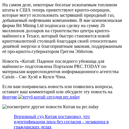
На самом деле, некоторые богатые ископаемым топливом
штаты в США теперь приветствуют крипто-операции,
которые могут использовать застрявший природный газ,
добываемый нефтяными компаниями. В мае шэньчжэньская
фирма Bit Mining Ltd подписала сделку на сумму 26
миллионов долларов на строительство центра крипто-
майнинга в Техасе, который быстро становится новой
криптовалютной столицей благодаря своей относительно
дешёвой энергии и благоприятным законам, поддержанным
её про-крипто-губернатором Грегом Эбботом.
Новость «Китай: Падение последнего убежища для
майнинга» подготовлена Порталом PRC.TODAY по
материалам корреспондентов информационного агентства
Caixin – Сяо Хуэй и Келси Чэна.
Если вам понравилась новость или появились вопросы,
оставьте ваш комментарий или обсудите эту новость на
форуме
.
Верховный суд Китая постановил, что
идентификация лица без согласия – незаконна в
гражданских делах