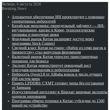
Четверг, 6 августа 2026
Breaking News
Аппаратное обеспечение ИИ проектируют с помощью
генеративных нейросетей
Китайская экономика: еженедельный дайджест — ИИ-
регулирование, кризис в Корее, технологические
прорывы и рыночные шоки
Фондовый рынок Китая расширяет доступ через
программы Stock Connect
Средний класс Китая на грани: «Набор из семи шагов к
банкротству» стал вирусным феноменом
Валютный рынок Китая упростит трансграничные
операции для бизнеса
Экспорт Китая демонстрирует рекордный рост
благодаря инновациям и робототехнике
Нейросеть Qwen3.8 от Alibaba вошла в число лучших
ИИ-систем мира
Память LPDDR6: CXMT готовит чипы без отставания
от Samsung
Искусственный интеллект в Шанхае: мировые эксперты
оценили инновации
Программа обмена техники в Китае: субсидии до 1500
юаней на устройство