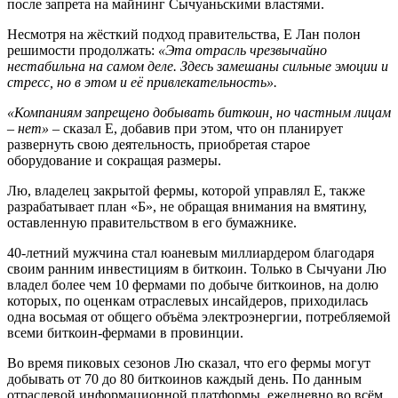
после запрета на майнинг Сычуаньскими властями.
Несмотря на жёсткий подход правительства, Е Лан полон
решимости продолжать:
«Эта отрасль чрезвычайно
нестабильна на самом деле. Здесь замешаны сильные эмоции и
стресс, но в этом и её привлекательность».
«Компаниям запрещено добывать биткоин, но частным лицам
– нет»
– сказал Е, добавив при этом, что он планирует
развернуть свою деятельность, приобретая старое
оборудование и сокращая размеры.
Лю, владелец закрытой фермы, которой управлял Е, также
разрабатывает план «Б», не обращая внимания на вмятину,
оставленную правительством в его бумажнике.
40-летний мужчина стал юаневым миллиардером благодаря
своим ранним инвестициям в биткоин. Только в Сычуани Лю
владел более чем 10 фермами по добыче биткоинов, на долю
которых, по оценкам отраслевых инсайдеров, приходилась
одна восьмая от общего объёма электроэнергии, потребляемой
всеми биткоин-фермами в провинции.
Во время пиковых сезонов Лю сказал, что его фермы могут
добывать от 70 до 80 биткоинов каждый день. По данным
отраслевой информационной платформы, ежедневно во всём