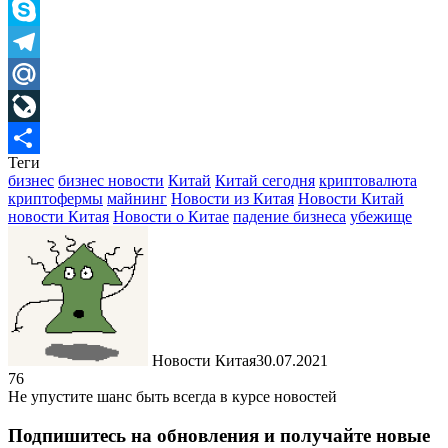
Viber
Skype
Telegram
Mail.Ru
LiveJournal
Теги
Отправить
бизнес
бизнес новости
Китай
Китай сегодня
криптовалюта
криптофермы
майнинг
Новости из Китая
Новости Китай
новости Китая
Новости о Китае
падение бизнеса
убежище
Новости Китая
30.07.2021
76
Не упустите шанс быть всегда в курсе новостей
Подпишитесь на обновления и получайте новые