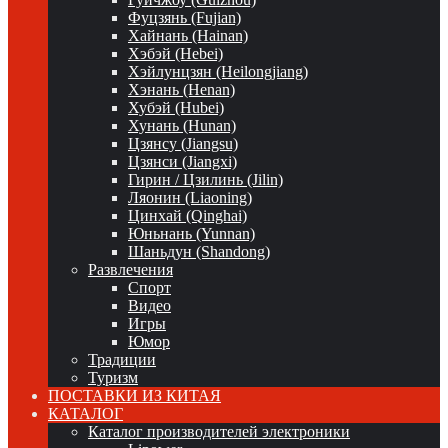
Фуцзянь (Fujian)
Хайнань (Hainan)
Хэбэй (Hebei)
Хэйлунцзян (Heilongjiang)
Хэнань (Henan)
Хубэй (Hubei)
Хунань (Hunan)
Цзянсу (Jiangsu)
Цзянси (Jiangxi)
Гирин / Цзилинь (Jilin)
Ляонин (Liaoning)
Цинхай (Qinghai)
Юньнань (Yunnan)
Шаньдун (Shandong)
Развлечения
Спорт
Видео
Игры
Юмор
Традиции
Туризм
ПОСТАВКИ ИЗ КИТАЯ
КАТАЛОГ
Каталог производителей электроники