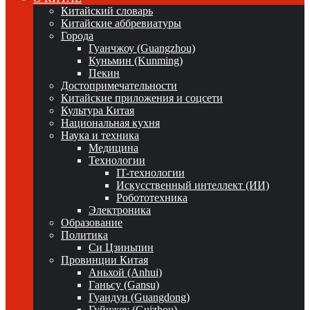
Китайский словарь
Китайские аббревиатуры
Города
Гуанчжоу (Guangzhou)
Куньмин (Kunming)
Пекин
Достопримечательности
Китайские приложения и соцсети
Культура Китая
Национальная кухня
Наука и техника
Медицина
Технологии
IT-технологии
Искусственный интеллект (ИИ)
Робототехника
Электроника
Образование
Политика
Си Цзиньпин
Провинции Китая
Аньхой (Anhui)
Ганьсу (Gansu)
Гуандун (Guangdong)
Гуйчжоу (Guizhou)