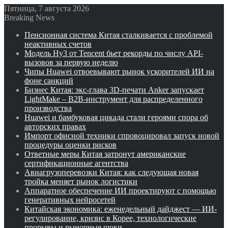
Пятница, 7 августа 2026
Breaking News
Пенсионная система Китая сталкивается с проблемой
неактивных счетов
Модель Hy3 от Tencent бьет рекорды по числу API-
вызовов за первую неделю
Чипы Huawei отвоевывают рынок ускорителей ИИ на
фоне санкций
Бизнес Китая: экс-глава 3D-печати Anker запускает
LightMake – B2B-инструмент для распределенного
производства
Huawei и бамбуковая цикада стали героями спора об
авторских правах
Импорт офисной техники спровоцировал запуск новой
процедуры оценки рисков
Ответные меры Китая затронут американские
сертификационные агентства
Авиагрузоперевозки Китая: как следующая новая
тройка меняет рынок логистики
Аппаратное обеспечение ИИ проектируют с помощью
генеративных нейросетей
Китайская экономика: еженедельный дайджест — ИИ-
регулирование, кризис в Корее, технологические
прорывы и рыночные шоки