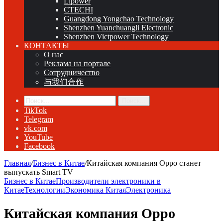
Lipower
CTECHI
Guangdong Yongchao Technology
Shenzhen Yuanchuangli Electronic
Shenzhen Victpower Technology
КОНТАКТЫ
О нас
Реклама на портале
Сотрудничество
与我们合作
Поиск...
TikTok
Telegram
vk.com
YouTube
Facebook
Главная
/
Бизнес в Китае
/
Китайская компания Oppo станет
выпускать Smart TV
Бизнес в Китае
Производители электроники в
Китае
Технологии
Экономика Китая
Электроника
Китайская компания Oppo