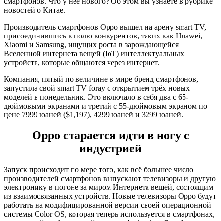
смартфонов. Что у неё нового? Об этом вы узнаете в рубрике
новостей о Китае.
Производитель смартфонов Oppo вышел на арену smart TV,
присоединившись к полю конкурентов, таких как Huawei,
Xiaomi и Samsung, ищущих роста в зарождающейся
Вселенной интернета вещей (IoT) интеллектуальных
устройств, которые общаются через интернет.
Компания, пятый по величине в мире бренд смартфонов,
запустила свой smart TV foray с открытием трёх новых
моделей в понедельник. Это включало в себя два с 65-
дюймовыми экранами и третий с 55-дюймовым экраном по
цене 7999 юаней ($1,197), 4299 юаней и 3299 юаней.
Oppo старается идти в ногу с
индустрией
Запуск происходит по мере того, как всё большее число
производителей смартфонов выпускают телевизоры и другую
электронику в погоне за миром Интернета вещей, состоящим
из взаимосвязанных устройств. Новые телевизоры Oppo будут
работать на модифицированной версии своей операционной
системы Color OS, которая теперь используется в смартфонах,