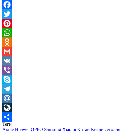
Facebook
Twitter
Pinterest
WhatsApp
Odnoklassniki
Gmail
VK
Viber
Skype
Telegram
Mail.Ru
LiveJournal
Теги
Отправить
Apple
Huawei
OPPO
Samsung
Xiaomi
Китай
Китай сегодня