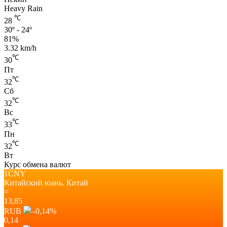
Heavy Rain
℃
28
30º - 24º
81%
3.32 km/h
℃
30
Пт
℃
32
Сб
℃
32
Вс
℃
33
Пн
℃
32
Вт
Курс обмена валют
1CNY
Китайский юань.
Китай
=
13,85
RUB
–0,14
%
0,14