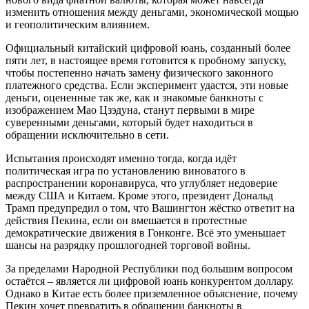
изменить отношения между деньгами, экономической мощью
и геополитическим влиянием.
Официальный китайский цифровой юань, созданный более
пяти лет, в настоящее время готовится к пробному запуску,
чтобы постепенно начать замену физического законного
платежного средства. Если эксперимент удастся, эти новые
деньги, оцененные так же, как и знакомые банкноты с
изображением Мао Цзэдуна, станут первыми в мире
суверенными деньгами, который будет находиться в
обращении исключительно в сети.
Испытания происходят именно тогда, когда идёт
политическая игра по установлению виноватого в
распространении коронавируса, что углубляет недоверие
между США и Китаем. Кроме этого, президент Дональд
Трамп предупредил о том, что Вашингтон жёстко ответит на
действия Пекина, если он вмешается в протестные
демократические движения в Гонконге. Всё это уменьшает
шансы на разрядку прошлогодней торговой войны.
За пределами Народной Республики под большим вопросом
остаётся – является ли цифровой юань конкурентом доллару.
Однако в Китае есть более приземленное объяснение, почему
Пекин хочет превратить в обращении банкноты в