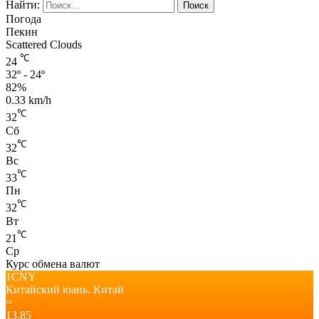
Найти:
Погода
Пекин
Scattered Clouds
℃
24
32º - 24º
82%
0.33 km/h
℃
32
Сб
℃
32
Вс
℃
33
Пн
℃
32
Вт
℃
21
Ср
Курс обмена валют
1CNY
Китайский юань.
Китай
=
13,85