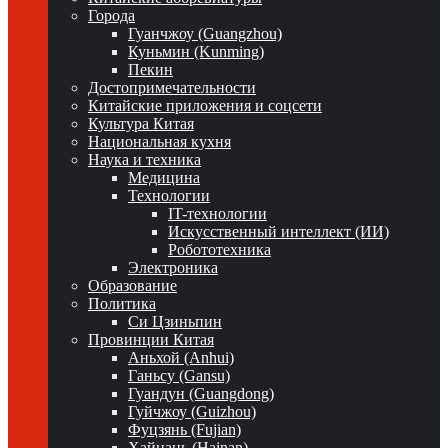
Города
Гуанчжоу (Guangzhou)
Куньмин (Kunming)
Пекин
Достопримечательности
Китайские приложения и соцсети
Культура Китая
Национальная кухня
Наука и техника
Медицина
Технологии
IT-технологии
Искусственный интеллект (ИИ)
Робототехника
Электроника
Образование
Политика
Си Цзиньпин
Провинции Китая
Аньхой (Anhui)
Ганьсу (Gansu)
Гуандун (Guangdong)
Гуйчжоу (Guizhou)
Фуцзянь (Fujian)
Хайнань (Hainan)