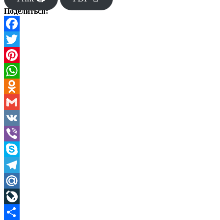
Поделиться:
Facebook
Twitter
Pinterest
WhatsApp
Odnoklassniki
Gmail
VK
Viber
Skype
Telegram
Mail.Ru
LiveJournal