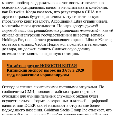
монета пообещала держать свою стоимость относительно
основных официальных валют, а не испытывать колебания,
как Биткойн. Когда казалось, что регуляторы в США и в
других странах будут ограничивать эту синтетическую
глобальную криптовалюту, Ассоциация Libra ограничивала
масштабы своей деятельности. Но идея «
регулируемой
мировой сети для рентабельных розничных платежей
», как её
описал сингапурский государственный инвестор Temasek
Holdings Pte, новый член руководящего органа Libra в Женеве,
остается в живых. Чтобы Пекин мог поколебать гегемонию
доллара, он должен лишить Силиконовую долину
возможности занять выигранную позицию.
Читайте и другие НОВОСТИ КИТАЯ
Китайский экспорт вырос на 3,6% в 2020
году, пораженном коронавирусом
Отсюда и спешка с китайскими тестовыми запусками. По
сообщениям СМИ, половина майских транспортных
субсидий для муниципальных служащих Suzhou будет
осуществляться в форме электронных платежей в цифровой
валюте, или DCEP, как её называют в отсутствие более
подходящего названия. Goldman Sachs Group Inc отмечает, что
пилотный план в городе Xiong’an, городе-спутнике Пекина,