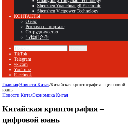
Guangdong Yongchao Technology
Shenzhen Yuanchuangli Electronic
Shenzhen Victpower Technology
КОНТАКТЫ
О нас
Реклама на портале
Сотрудничество
与我们合作
Поиск...
TikTok
Telegram
vk.com
YouTube
Facebook
Главная
/
Новости Китая
/
Китайская криптография – цифровой
юань
Новости Китая
Экономика Китая
Китайская криптография –
цифровой юань