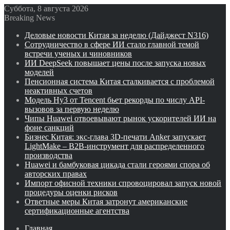
Суббота, 8 августа 2026
Breaking News
Деловые новости Китая за неделю (Дайджест N316)
Сотрудничество в сфере ИИ стало главной темой
встречи ученых и чиновников
ИИ DeepSeek повышает цены после запуска новых
моделей
Пенсионная система Китая сталкивается с проблемой
неактивных счетов
Модель Hy3 от Tencent бьет рекорды по числу API-
вызовов за первую неделю
Чипы Huawei отвоевывают рынок ускорителей ИИ на
фоне санкций
Бизнес Китая: экс-глава 3D-печати Anker запускает
LightMake – B2B-инструмент для распределенного
производства
Huawei и бамбуковая цикада стали героями спора об
авторских правах
Импорт офисной техники спровоцировал запуск новой
процедуры оценки рисков
Ответные меры Китая затронут американские
сертификационные агентства
Главная