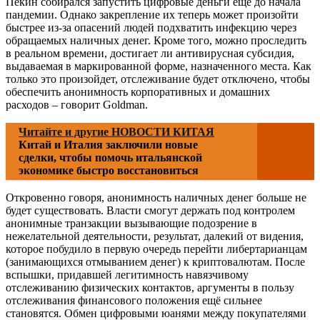
Пекин собирался запустить цифровые деньги ещё до начала
пандемии. Однако закрепление их теперь может произойти
быстрее из-за опасений людей подхватить инфекцию через
обращаемых наличных денег. Кроме того, можно проследить
в реальном времени, достигает ли антивирусная субсидия,
выдаваемая в маркированной форме, назначенного места. Как
только это произойдет, отслеживание будет отключено, чтобы
обеспечить анонимность корпоративных и домашних
расходов – говорит Goldman.
Читайте и другие НОВОСТИ КИТАЯ
Китай и Италия заключили новые
сделки, чтобы помочь итальянской
экономике быстро восстановиться
Откровенно говоря, анонимность наличных денег больше не
будет существовать. Власти смогут держать под контролем
анонимные транзакции вызывающие подозрение в
нежелательной деятельности, результат, далекий от видения,
которое побудило в первую очередь перейти либертарианцам
(занимающихся отмыванием денег) к криптовалютам. После
вспышки, придавшей легитимность навязчивому
отслеживанию физических контактов, аргументы в пользу
отслеживания финансового положения ещё сильнее
становятся. Обмен цифровыми юанями между покупателями