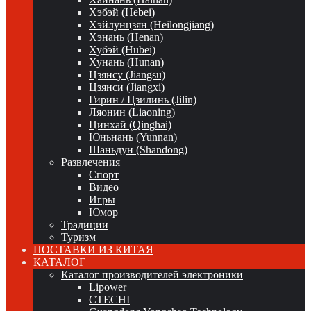
Хэбэй (Hebei)
Хэйлунцзян (Heilongjiang)
Хэнань (Henan)
Хубэй (Hubei)
Хунань (Hunan)
Цзянсу (Jiangsu)
Цзянси (Jiangxi)
Гирин / Цзилинь (Jilin)
Ляонин (Liaoning)
Цинхай (Qinghai)
Юньнань (Yunnan)
Шаньдун (Shandong)
Развлечения
Спорт
Видео
Игры
Юмор
Традиции
Туризм
ПОСТАВКИ ИЗ КИТАЯ
КАТАЛОГ
Каталог производителей электроники
Lipower
CTECHI