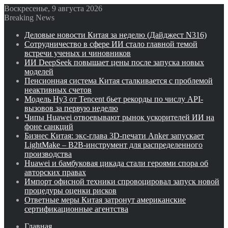
Воскресенье, 9 августа 2026
Breaking News
Деловые новости Китая за неделю (Дайджест N316)
Сотрудничество в сфере ИИ стало главной темой
встречи ученых и чиновников
ИИ DeepSeek повышает цены после запуска новых
моделей
Пенсионная система Китая сталкивается с проблемой
неактивных счетов
Модель Hy3 от Tencent бьет рекорды по числу API-
вызовов за первую неделю
Чипы Huawei отвоевывают рынок ускорителей ИИ на
фоне санкций
Бизнес Китая: экс-глава 3D-печати Anker запускает
LightMake – B2B-инструмент для распределенного
производства
Huawei и бамбуковая цикада стали героями спора об
авторских правах
Импорт офисной техники спровоцировал запуск новой
процедуры оценки рисков
Ответные меры Китая затронут американские
сертификационные агентства
Главная