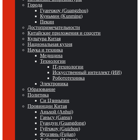
Города
Гуанчжоу (Guangzhou)
Куньмин (Kunming)
Пекин
Достопримечательности
Китайские приложения и соцсети
Культура Китая
Национальная кухня
Наука и техника
Медицина
Технологии
IT-технологии
Искусственный интеллект (ИИ)
Робототехника
Электроника
Образование
Политика
Си Цзиньпин
Провинции Китая
Аньхой (Anhui)
Ганьсу (Gansu)
Гуандун (Guangdong)
Гуйчжоу (Guizhou)
Фуцзянь (Fujian)
Хайнань (Hainan)