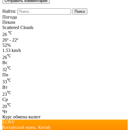
Найти:
Погода
Пекин
Scattered Clouds
℃
26
26º - 22º
52%
1.53 km/h
℃
26
Вс
℃
32
Пн
℃
33
Вт
℃
23
Ср
℃
20
Чт
Курс обмена валют
1CNY
Китайский юань.
Китай