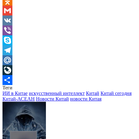
WhatsApp
Odnoklassniki
Gmail
VK
Viber
Skype
Telegram
Mail.Ru
LiveJournal
Теги
Отправить
ИИ в Китае
искусственный интеллект
Китай
Китай сегодня
Китай-АСЕАН
Новости Китай
новости Китая