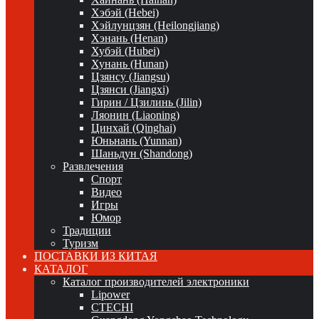
Хэбэй (Hebei)
Хэйлунцзян (Heilongjiang)
Хэнань (Henan)
Хубэй (Hubei)
Хунань (Hunan)
Цзянсу (Jiangsu)
Цзянси (Jiangxi)
Гирин / Цзилинь (Jilin)
Ляонин (Liaoning)
Цинхай (Qinghai)
Юньнань (Yunnan)
Шаньдун (Shandong)
Развлечения
Спорт
Видео
Игры
Юмор
Традиции
Туризм
ПОСТАВКИ ИЗ КИТАЯ
КАТАЛОГ
Каталог производителей электроники
Lipower
CTECHI