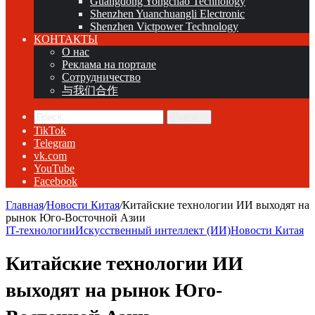
Guangdong Yongchao Technology
Shenzhen Yuanchuangli Electronic
Shenzhen Victpower Technology
КОНТАКТЫ
О нас
Реклама на портале
Сотрудничество
与我们合作
Поиск...
TikTok
Telegram
vk.com
YouTube
Facebook
Главная
/
Новости Китая
/
Китайские технологии ИИ выходят на
рынок Юго-Восточной Азии
IT-технологии
Искусственный интеллект (ИИ)
Новости Китая
Китайские технологии ИИ
выходят на рынок Юго-