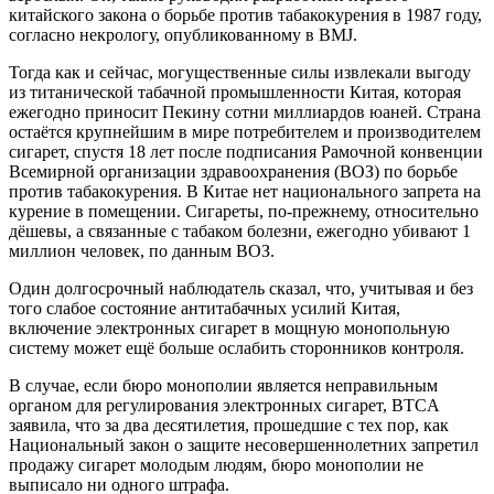
китайского закона о борьбе против табакокурения в 1987 году,
согласно некрологу, опубликованному в BMJ.
Тогда как и сейчас, могущественные силы извлекали выгоду
из титанической табачной промышленности Китая, которая
ежегодно приносит Пекину сотни миллиардов юаней. Страна
остаётся крупнейшим в мире потребителем и производителем
сигарет, спустя 18 лет после подписания Рамочной конвенции
Всемирной организации здравоохранения (ВОЗ) по борьбе
против табакокурения. В Китае нет национального запрета на
курение в помещении. Сигареты, по-прежнему, относительно
дёшевы, а связанные с табаком болезни, ежегодно убивают 1
миллион человек, по данным ВОЗ.
Один долгосрочный наблюдатель сказал, что, учитывая и без
того слабое состояние антитабачных усилий Китая,
включение электронных сигарет в мощную монопольную
систему может ещё больше ослабить сторонников контроля.
В случае, если бюро монополии является неправильным
органом для регулирования электронных сигарет, BTCA
заявила, что за два десятилетия, прошедшие с тех пор, как
Национальный закон о защите несовершеннолетних запретил
продажу сигарет молодым людям, бюро монополии не
выписало ни одного штрафа.