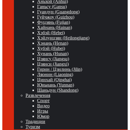
Аньхой (Anhui)
Ганьсу (Gansu)
Гуандун (Guangdong)
Гуйчжоу (Guizhou)
Фуцзянь (Fujian)
Хайнань (Hainan)
Хэбэй (Hebei)
Хэйлунцзян (Heilongjiang)
Хэнань (Henan)
Хубэй (Hubei)
Хунань (Hunan)
Цзянсу (Jiangsu)
Цзянси (Jiangxi)
Гирин / Цзилинь (Jilin)
Ляонин (Liaoning)
Цинхай (Qinghai)
Юньнань (Yunnan)
Шаньдун (Shandong)
Развлечения
Спорт
Видео
Игры
Юмор
Традиции
Туризм