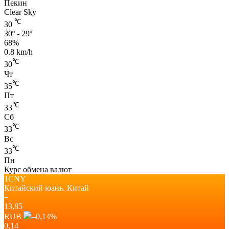
Пекин
Clear Sky
℃
30
30º - 29º
68%
0.8 km/h
℃
30
Чт
℃
35
Пт
℃
33
Сб
℃
33
Вс
℃
33
Пн
Курс обмена валют
1CNY
Китайский юань.
Китай
=
13,85
RUB
–0,14
%
0,14