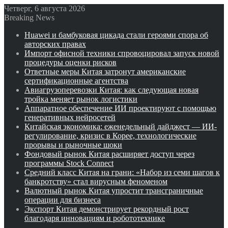
Четверг, 6 августа 2026
Breaking News
Huawei и бамбуковая цикада стали героями спора об
авторских правах
Импорт офисной техники спровоцировал запуск новой
процедуры оценки рисков
Ответные меры Китая затронут американские
сертификационные агентства
Авиагрузоперевозки Китая: как следующая новая
тройка меняет рынок логистики
Аппаратное обеспечение ИИ проектируют с помощью
генеративных нейросетей
Китайская экономика: еженедельный дайджест — ИИ-
регулирование, кризис в Корее, технологические
прорывы и рыночные шоки
Фондовый рынок Китая расширяет доступ через
программы Stock Connect
Средний класс Китая на грани: «Набор из семи шагов к
банкротству» стал вирусным феноменом
Валютный рынок Китая упростит трансграничные
операции для бизнеса
Экспорт Китая демонстрирует рекордный рост
благодаря инновациям и робототехнике