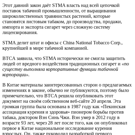
Этот давний закон даёт STMA власть над всей цепочкой
поставок табачной промышленности, от выращивания
широколиственных травянистых растений, которые
становятся листовым табаком, до производства, продажи,
импорта и экспорта сигарет через сложную систему
лицензирования.
STMA делит штат и офисы с China National Tobacco Corp.,
крупнейшей в мире табачной компанией.
BTCA заявила, что STMA исторически не смогла защитить
людей от вредного воздействия традиционных сигарет и
«по
существу выполняла корпоративные функции табачной
корпорации».
В Китае материалы заинтересованных сторон о предлагаемых
изменениях в законе, обычно не публикуются, поэтому было
примечательно, что BTCA решила опубликовать этот
документ на своём собственном веб-сайте 20 апреля. Эта
громкая группа была основана в 1987 году как «Пекинская
ассоциация курения и здоровья» пионером борьбы против
табака, доктором Вэн Синь Чжи. Вэн умер в 2012 году в
возрасте 93 лет, через 28 лет после того, как он опубликовал
первое в Китае национальное исследование курения
взрослых. Он, также руководил разработкой первого