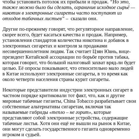
чтобы установить потолок их прибыли и продаж.
“Но это,
также можно было бы сделать, ограничив исходное сырьё —
никотин в электронные сигареты часто поступают из
отходов табачных листьев”
– сказали они.
Другие по-прежнему говорят, что регуляторное направление,
скорее всего, будет касаться качества и продаж. Например,
установления стандартов количества никотина и добавок в
электронных сигаретах и контроля за продажами
несовершеннолетним людям. Так считает Цзян Юань, вице-
президент Китайской ассоциации по борьбе против табака,
которая говорит, что большой налоговый захват вряд-ли будет
целью. Её опросы показывают, что относительно мало людей
в Китае используют электронные сигареты, в то время как
около четверти населения страны курит сигареты.
Некоторые представители индустрии электронных сигарет в
частном порядке критиковали тот факт, что, как и другие
мировые табачные гиганты, China Tobacco разрабатывает свои
собственные альтернативы сигаретам, включая так
называемые гибриды
«тепло – не горит»
, которые
представляют собой электронные устройства, содержащие
табачные листья. Хотя они ещё не вышли на рынок в Китае,
они могут сделать государственного гиганта одновременно
игроком и судьей.