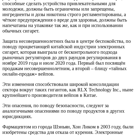
способные сделать устройства привлекательными для
молодежи, должны быть ограничены или запрещены,
ингредиенты и дозы никотина строго регламентированы, а
чёткие предупреждения о вреде для здоровья, должны быть
напечатаны на упаковке так же, как и при использовании
обычных сигарет.
Защита несовершеннолетних была в центре беспокойства, по
поводу процветающей китайской индустрии электронных
сигарет, которая выиграла от бесконтрольного подхода
рыночных регуляторов до двух раундов регулирования в
ноябре 2019 года и июле 2020 года. Первый был посвящён
продажам несовершеннолетним, а второй – блицу «тайных
онлайн-продаж» вейпов.
Эти изменения способствовали широкой консолидации
сектора вокруг таких гигантов, как RLX Technology Inc., ныне
крупнейшего производителя вейпов в Китае.
Эти опасения, по поводу безопасности, следуют за
аналогичными опасениями по поводу продуктов в других
юрисдикциях.
Фармацевтом из города Шэньян, Хон Ликом в 2003 году, были
изобретены средства для отказа от курения. Электронные