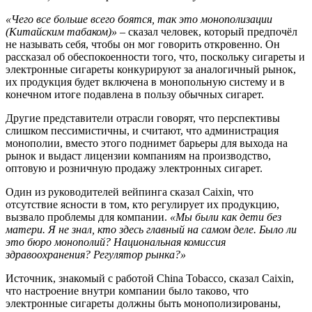
«Чего все больше всего боятся, так это монополизации
(Китайским табаком)»
– сказал человек, который предпочёл
не называть себя, чтобы он мог говорить откровенно. Он
рассказал об обеспокоенности того, что, поскольку сигареты и
электронные сигареты конкурируют за аналогичный рынок,
их продукция будет включена в монопольную систему и в
конечном итоге подавлена в пользу обычных сигарет.
Другие представители отрасли говорят, что перспективы
слишком пессимистичны, и считают, что администрация
монополии, вместо этого поднимет барьеры для выхода на
рынок и выдаст лицензии компаниям на производство,
оптовую и розничную продажу электронных сигарет.
Один из руководителей вейпинга сказал Caixin, что
отсутствие ясности в том, кто регулирует их продукцию,
вызвало проблемы для компании.
«Мы были как дети без
матери. Я не знал, кто здесь главный на самом деле. Было ли
это бюро монополий? Национальная комиссия
здравоохранения? Регулятор рынка?»
Источник, знакомый с работой China Tobacco, сказал Caixin,
что настроение внутри компании было таково, что
электронные сигареты должны быть монополизированы,