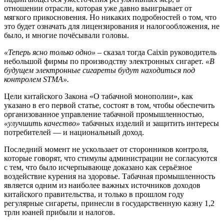
отношении отрасли, которая уже давно выигрывает от
мягкого прикосновения. Но никаких подробностей о том, что
это будет означать для лицензирования и налогообложения, не
было, и многие почёсывали головы.
«Теперь ясно только одно»
– сказал тогда Caixin руководитель
небольшой фирмы по производству электронных сигарет.
«В
будущем электронные сигареты будут находиться под
контролем STMA».
Цели китайского Закона «О табачной монополии», как
указано в его первой статье, состоят в том, чтобы обеспечить
организованное управление табачной промышленностью,
«улучшить качество»
табачных изделий и защитить интересы
потребителей — и национальный доход.
Последний момент не ускользает от сторонников контроля,
которые говорят, что стимулы администрации не согласуются
с тем, что было исчерпывающе доказано как серьёзное
воздействие курения на здоровье. Табачная промышленность
является одним из наиболее важных источников доходов
китайского правительства, и только в прошлом году
регулярные сигареты, принесли в государственную казну 1,2
трлн юаней прибыли и налогов.