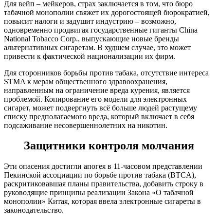
Для вейп – мейкеров, страх заключается в том, что бюро
табачной монополии свяжет их дорогостоящей бюрократией,
повысит налоги и задушит индустрию – возможно,
одновременно продвигая государственные гиганты China
National Tobacco Corp., выпускающие новые бренды
альтернативных сигаретам. В худшем случае, это может
привести к фактической национализации их фирм.
Для сторонников борьбы против табака, отсутствие интереса
STMA к мерам общественного здравоохранения,
направленным на ограничение вреда курения, является
проблемой. Копирование его модели для электронных
сигарет, может подвергнуть всё больше людей растущему
списку предполагаемого вреда, который включает в себя
подсаживание несовершеннолетних на никотин.
Защитники контроля молчания
Эти опасения достигли апогея в 11-часовом представлении
Пекинской ассоциации по борьбе против табака (BTCA),
раскритиковавшая планы правительства, добавить строку в
руководящие принципы реализации Закона «О табачной
монополии» Китая, которая ввела электронные сигареты в
законодательство.