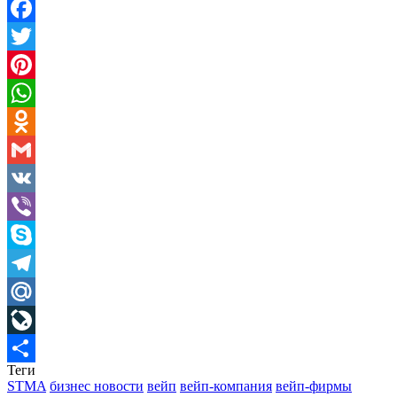
Facebook
Twitter
Pinterest
WhatsApp
Odnoklassniki
Gmail
VK
Viber
Skype
Telegram
Mail.Ru
LiveJournal
Теги
Отправить
STMA
бизнес новости
вейп
вейп-компания
вейп-фирмы