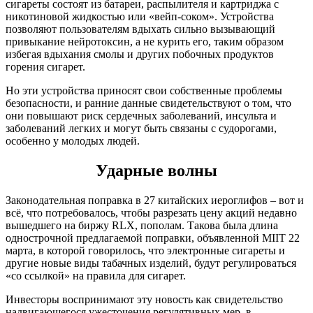
сигареты состоят из батареи, распылителя и картриджа с
никотиновой жидкостью или «вейп-соком». Устройства
позволяют пользователям вдыхать сильно вызывающий
привыкание нейротоксин, а не курить его, таким образом
избегая вдыхания смолы и других побочных продуктов
горения сигарет.
Но эти устройства приносят свои собственные проблемы
безопасности, и ранние данные свидетельствуют о том, что
они повышают риск сердечных заболеваний, инсульта и
заболеваний легких и могут быть связаны с судорогами,
особенно у молодых людей.
Ударные волны
Законодательная поправка в 27 китайских иероглифов – вот и
всё, что потребовалось, чтобы разрезать цену акций недавно
вышедшего на биржу RLX, пополам. Такова была длина
однострочной предлагаемой поправки, объявленной MIIT 22
марта, в которой говорилось, что электронные сигареты и
другие новые виды табачных изделий, будут регулироваться
«со ссылкой» на правила для сигарет.
Инвесторы воспринимают эту новость как свидетельство
надвигающегося ужесточения регулятивных мер, в