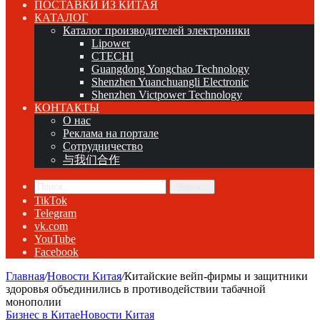
ПОСТАВКИ ИЗ КИТАЯ
КАТАЛОГ
Каталог производителей электроники
Lipower
CTECHI
Guangdong Yongchao Technology
Shenzhen Yuanchuangli Electronic
Shenzhen Victpower Technology
КОНТАКТЫ
О нас
Реклама на портале
Сотрудничество
与我们合作
Поиск...
TikTok
Telegram
vk.com
YouTube
Facebook
Главная
/
Новости Китая
/
Китайские вейп-фирмы и защитники
здоровья объединились в противодействии табачной
монополии
Бизнес в Китае
Новости Китая