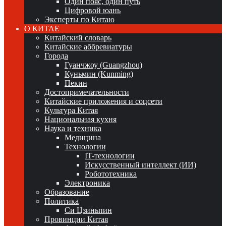
Один пояс, один путь
Цифровой юань
Эксперты по Китаю
О КИТАЕ
Китайский словарь
Китайские аббревиатуры
Города
Гуанчжоу (Guangzhou)
Куньмин (Kunming)
Пекин
Достопримечательности
Китайские приложения и соцсети
Культура Китая
Национальная кухня
Наука и техника
Медицина
Технологии
IT-технологии
Искусственный интеллект (ИИ)
Робототехника
Электроника
Образование
Политика
Си Цзиньпин
Провинции Китая