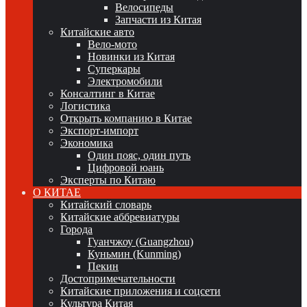
Велосипеды
Запчасти из Китая
Китайские авто
Вело-мото
Новинки из Китая
Суперкары
Электромобили
Консалтинг в Китае
Логистика
Открыть компанию в Китае
Экспорт-импорт
Экономика
Один пояс, один путь
Цифровой юань
Эксперты по Китаю
О КИТАЕ
Китайский словарь
Китайские аббревиатуры
Города
Гуанчжоу (Guangzhou)
Куньмин (Kunming)
Пекин
Достопримечательности
Китайские приложения и соцсети
Культура Китая