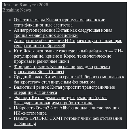
Четверг, 6 августа 2026
Breaking News
Ответные меры Китая затронут американские
сертификационные агентства
Авиагрузоперевозки Китая: как следующая новая
тройка меняет рынок логистики
Аппаратное обеспечение ИИ проектируют с помощью
генеративных нейросетей
Китайская экономика: еженедельный дайджест — ИИ-
регулирование, кризис в Корее, технологические
прорывы и рыночные шоки
Фондовый рынок Китая расширяет доступ через
программы Stock Connect
Средний класс Китая на грани: «Набор из семи шагов к
банкротству» стал вирусным феноменом
Валютный рынок Китая упростит трансграничные
операции для бизнеса
Экспорт Китая демонстрирует рекордный рост
благодаря инновациям и робототехнике
Нейросеть Qwen3.8 от Alibaba вошла в число лучших
ИИ-систем мира
Память LPDDR6: CXMT готовит чипы без отставания
от Samsung