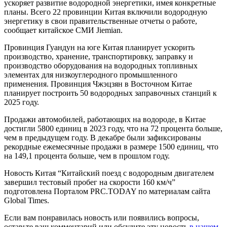
ускоряет развитие водородной энергетики, имея конкретные
планы. Всего 22 провинции Китая включили водородную
энергетику в свои правительственные отчеты о работе,
сообщает китайское СМИ Jiemian.
Провинция Гуандун на юге Китая планирует ускорить
производство, хранение, транспортировку, заправку и
производство оборудования на водородных топливных
элементах для низкоуглеродного промышленного
применения. Провинция Чжэцзян в Восточном Китае
планирует построить 50 водородных заправочных станций к
2025 году.
Продажи автомобилей, работающих на водороде, в Китае
достигли 5800 единиц в 2023 году, что на 72 процента больше,
чем в предыдущем году. В декабре были зафиксированы
рекордные ежемесячные продажи в размере 1500 единиц, что
на 149,1 процента больше, чем в прошлом году.
Новость Китая “Китайский поезд с водородным двигателем
завершил тестовый пробег на скорости 160 км/ч”
подготовлена Порталом PRC.TODAY по материалам сайта
Global Times.
Если вам понравилась новость или появились вопросы,
оставьте ваш комментарий или обсудите эту новость
в нашем