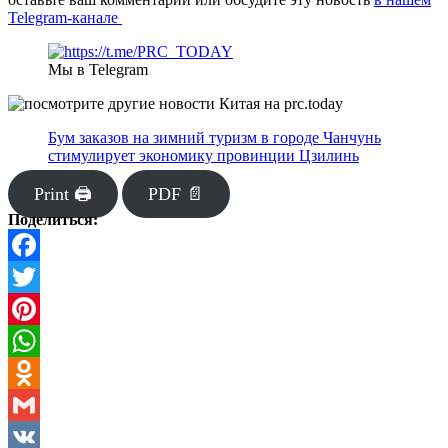
Telegram-канале
Мы в Telegram
Бум заказов на зимний туризм в городе Чанчунь
стимулирует экономику провинции Цзилинь
Print 🖨
PDF 📄
Поделиться:
Facebook
Twitter
Pinterest
WhatsApp
Odnoklassniki
Gmail