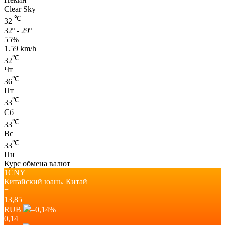
Clear Sky
℃
32
32º - 29º
55%
1.59 km/h
℃
32
Чт
℃
36
Пт
℃
33
Сб
℃
33
Вс
℃
33
Пн
Курс обмена валют
1CNY
Китайский юань.
Китай
=
13,85
RUB
–0,14
%
0,14