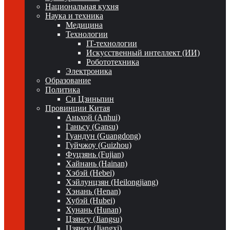
Национальная кухня
Наука и техника
Медицина
Технологии
IT-технологии
Искусственный интеллект (ИИ)
Робототехника
Электроника
Образование
Политика
Си Цзиньпин
Провинции Китая
Аньхой (Anhui)
Ганьсу (Gansu)
Гуандун (Guangdong)
Гуйчжоу (Guizhou)
Фуцзянь (Fujian)
Хайнань (Hainan)
Хэбэй (Hebei)
Хэйлунцзян (Heilongjiang)
Хэнань (Henan)
Хубэй (Hubei)
Хунань (Hunan)
Цзянсу (Jiangsu)
Цзянси (Jiangxi)