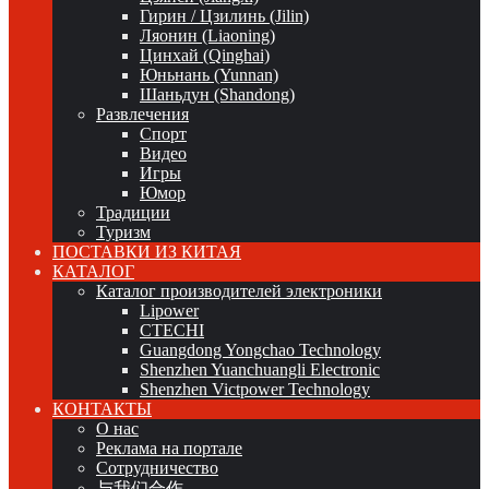
Гирин / Цзилинь (Jilin)
Ляонин (Liaoning)
Цинхай (Qinghai)
Юньнань (Yunnan)
Шаньдун (Shandong)
Развлечения
Спорт
Видео
Игры
Юмор
Традиции
Туризм
ПОСТАВКИ ИЗ КИТАЯ
КАТАЛОГ
Каталог производителей электроники
Lipower
CTECHI
Guangdong Yongchao Technology
Shenzhen Yuanchuangli Electronic
Shenzhen Victpower Technology
КОНТАКТЫ
О нас
Реклама на портале
Сотрудничество
与我们合作