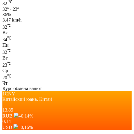
℃
32
32º - 23º
36%
3.47 km/h
℃
32
Вс
℃
34
Пн
℃
32
Вт
℃
23
Ср
℃
20
Чт
Курс обмена валют
1CNY
Китайский юань.
Китай
=
13,85
RUB
–0,14
%
0,14
USD
–0,16
%