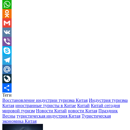
Pinterest
WhatsApp
Odnoklassniki
Gmail
VK
Viber
Skype
Telegram
Mail.Ru
LiveJournal
Теги
Отправить
Восстановление индустрии туризма Китая
Индустрия туризма
Китая
иностранные туристы в Китае
Китай
Китай сегодня
мировой туризм
Новости Китай
новости Китая
Праздник
Весны
туристическая индустрия Китая
Туристическая
экономика Китая