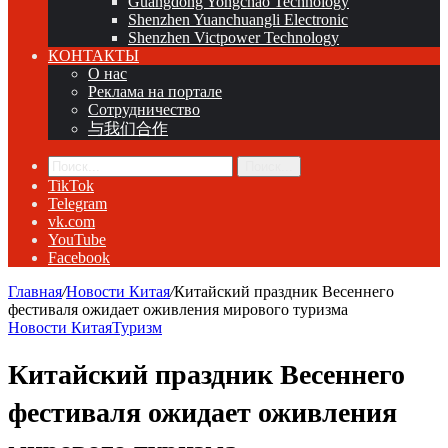
Guangdong Yongchao Technology
Shenzhen Yuanchuangli Electronic
Shenzhen Victpower Technology
КОНТАКТЫ
О нас
Реклама на портале
Сотрудничество
与我们合作
Поиск...
TikTok
Telegram
vk.com
YouTube
Facebook
Главная
/
Новости Китая
/
Китайский праздник Весеннего
фестиваля ожидает оживления мирового туризма
Новости Китая
Туризм
Китайский праздник Весеннего
фестиваля ожидает оживления