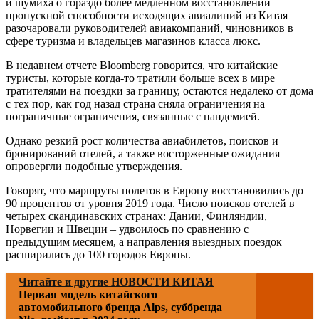
и шумиха о гораздо более медленном восстановлении
пропускной способности исходящих авиалиний из Китая
разочаровали руководителей авиакомпаний, чиновников в
сфере туризма и владельцев магазинов класса люкс.
В недавнем отчете Bloomberg говорится, что китайские
туристы, которые когда-то тратили больше всех в мире
тратителями на поездки за границу, остаются недалеко от дома
с тех пор, как год назад страна сняла ограничения на
пограничные ограничения, связанные с пандемией.
Однако резкий рост количества авиабилетов, поисков и
бронирований отелей, а также восторженные ожидания
опровергли подобные утверждения.
Говорят, что маршруты полетов в Европу восстановились до
90 процентов от уровня 2019 года. Число поисков отелей в
четырех скандинавских странах: Дании, Финляндии,
Норвегии и Швеции – удвоилось по сравнению с
предыдущим месяцем, а направления выездных поездок
расширились до 100 городов Европы.
Читайте и другие НОВОСТИ КИТАЯ
Первая модель китайского
автомобильного бренда Alps, суббренда