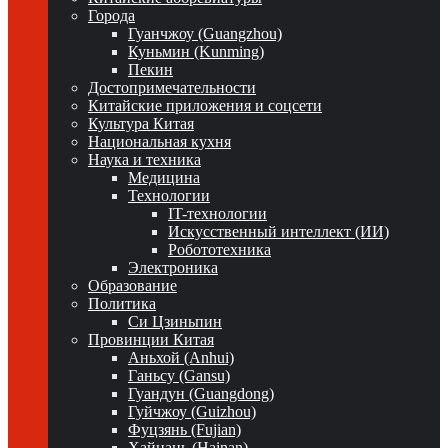
Города
Гуанчжоу (Guangzhou)
Куньмин (Kunming)
Пекин
Достопримечательности
Китайские приложения и соцсети
Культура Китая
Национальная кухня
Наука и техника
Медицина
Технологии
IT-технологии
Искусственный интеллект (ИИ)
Робототехника
Электроника
Образование
Политика
Си Цзиньпин
Провинции Китая
Аньхой (Anhui)
Ганьсу (Gansu)
Гуандун (Guangdong)
Гуйчжоу (Guizhou)
Фуцзянь (Fujian)
Хайнань (Hainan)