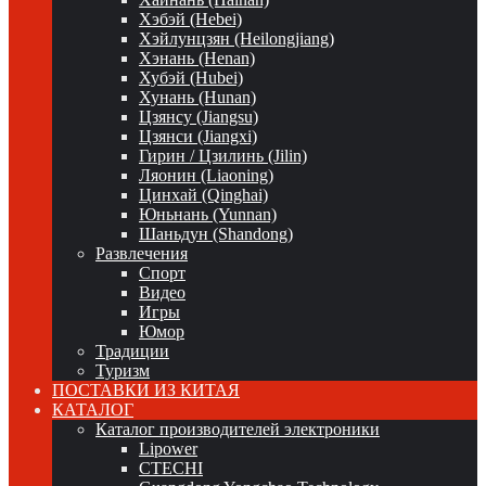
Хэбэй (Hebei)
Хэйлунцзян (Heilongjiang)
Хэнань (Henan)
Хубэй (Hubei)
Хунань (Hunan)
Цзянсу (Jiangsu)
Цзянси (Jiangxi)
Гирин / Цзилинь (Jilin)
Ляонин (Liaoning)
Цинхай (Qinghai)
Юньнань (Yunnan)
Шаньдун (Shandong)
Развлечения
Спорт
Видео
Игры
Юмор
Традиции
Туризм
ПОСТАВКИ ИЗ КИТАЯ
КАТАЛОГ
Каталог производителей электроники
Lipower
CTECHI