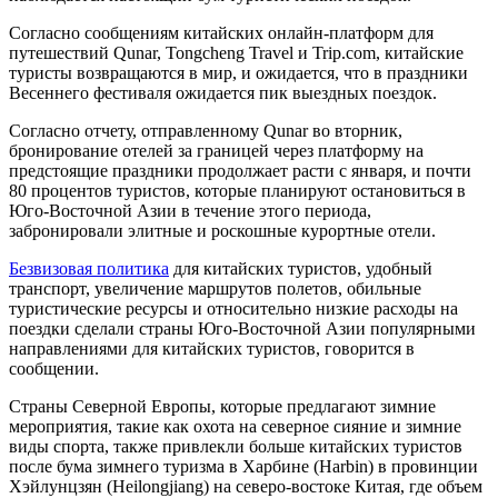
Согласно сообщениям китайских онлайн-платформ для
путешествий Qunar, Tongcheng Travel и Trip.com, китайские
туристы возвращаются в мир, и ожидается, что в праздники
Весеннего фестиваля ожидается пик выездных поездок.
Согласно отчету, отправленному Qunar во вторник,
бронирование отелей за границей через платформу на
предстоящие праздники продолжает расти с января, и почти
80 процентов туристов, которые планируют остановиться в
Юго-Восточной Азии в течение этого периода,
забронировали элитные и роскошные курортные отели.
Безвизовая политика
для китайских туристов, удобный
транспорт, увеличение маршрутов полетов, обильные
туристические ресурсы и относительно низкие расходы на
поездки сделали страны Юго-Восточной Азии популярными
направлениями для китайских туристов, говорится в
сообщении.
Страны Северной Европы, которые предлагают зимние
мероприятия, такие как охота на северное сияние и зимние
виды спорта, также привлекли больше китайских туристов
после бума зимнего туризма в Харбине (Harbin) в провинции
Хэйлунцзян (Heilongjiang) на северо-востоке Китая, где объем