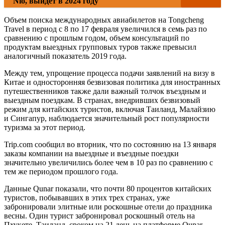
Nio, выйдет в 2024 году
Объем поиска международных авиабилетов на Tongcheng
Travel в период с 8 по 17 февраля увеличился в семь раз по
сравнению с прошлым годом, объем консультаций по
продуктам выездных групповых туров также превысил
аналогичный показатель 2019 года.
Между тем, упрощение процесса подачи заявлений на визу в
Китае и односторонняя безвизовая политика для иностранных
путешественников также дали важный толчок въездным и
выездным поездкам. В странах, внедривших безвизовый
режим для китайских туристов, включая Таиланд, Малайзию
и Сингапур, наблюдается значительный рост популярности
туризма за этот период.
Trip.com сообщил во вторник, что по состоянию на 13 января
заказы компании на выездные и въездные поездки
значительно увеличились более чем в 10 раз по сравнению с
тем же периодом прошлого года.
Данные Qunar показали, что почти 80 процентов китайских
туристов, побывавших в этих трех странах, уже
забронировали элитные или роскошные отели до праздника
весны. Один турист забронировал роскошный отель на
Пхукете, Таиланд, сроком на 21 день на платформе Qunar.