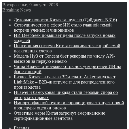
Воскресенье, 9 августа 2026
Breaking News
Деловые новости Китая за неделю (Дайджест N316)
Сотрудничество в сфере ИИ стало главной темой
встречи ученых и чиновников
ИИ DeepSeek повышает цены после запуска новых
моделей
Пенсионная система Китая сталкивается с проблемой
неактивных счетов
Модель Hy3 от Tencent бьет рекорды по числу API-
вызовов за первую неделю
Чипы Huawei отвоевывают рынок ускорителей ИИ на
фоне санкций
Бизнес Китая: экс-глава 3D-печати Anker запускает
LightMake – B2B-инструмент для распределенного
производства
Huawei и бамбуковая цикада стали героями спора об
авторских правах
Импорт офисной техники спровоцировал запуск новой
процедуры оценки рисков
Ответные меры Китая затронут американские
сертификационные агентства
Главная