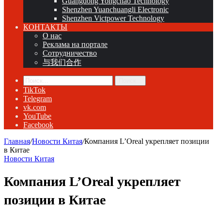
Guangdong Yongchao Technology
Shenzhen Yuanchuangli Electronic
Shenzhen Victpower Technology
КОНТАКТЫ
О нас
Реклама на портале
Сотрудничество
与我们合作
Поиск...
TikTok
Telegram
vk.com
YouTube
Facebook
Главная
/
Новости Китая
/
Компания L’Oreal укрепляет позиции
в Китае
Новости Китая
Компания L’Oreal укрепляет
позиции в Китае