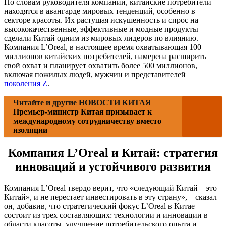
По словам руководителя компании, китайские потребители
находятся в авангарде мировых тенденций, особенно в
секторе красоты. Их растущая искушенность и спрос на
высококачественные, эффективные и модные продукты
сделали Китай одним из мировых лидеров по влиянию.
Компания L’Oreal, в настоящее время охватывающая 100
миллионов китайских потребителей, намерена расширить
свой охват и планирует охватить более 500 миллионов,
включая пожилых людей, мужчин и представителей
поколения Z
.
Читайте и другие НОВОСТИ КИТАЯ
Премьер-министр Китая призывает к
международному сотрудничеству вместо
изоляции
Компания L’Oreal и Китай: стратегия
инноваций и устойчивого развития
Компания L’Oreal твердо верит, что «следующий Китай – это
Китай», и не перестает инвестировать в эту страну», – сказал
он, добавив, что стратегический фокус L’Oreal в Китае
состоит из трех составляющих: технологии и инновации в
области красоты, улучшение потребительского опыта и