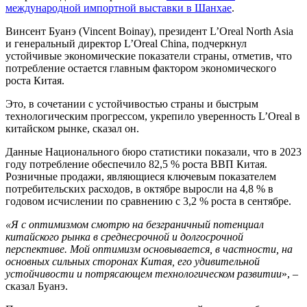
международной импортной выставки в Шанхае
.
Винсент Буанэ (Vincent Boinay), президент L’Oreal North Asia
и генеральный директор L’Oreal China, подчеркнул
устойчивые экономические показатели страны, отметив, что
потребление остается главным фактором экономического
роста Китая.
Это, в сочетании с устойчивостью страны и быстрым
технологическим прогрессом, укрепило уверенность L’Oreal в
китайском рынке, сказал он.
Данные Национального бюро статистики показали, что в 2023
году потребление обеспечило 82,5 % роста ВВП Китая.
Розничные продажи, являющиеся ключевым показателем
потребительских расходов, в октябре выросли на 4,8 % в
годовом исчислении по сравнению с 3,2 % роста в сентябре.
«Я с оптимизмом смотрю на безграничный потенциал
китайского рынка в среднесрочной и долгосрочной
перспективе. Мой оптимизм основывается, в частности, на
основных сильных сторонах Китая, его удивительной
устойчивости и потрясающем технологическом развитии
», –
сказал Буанэ.