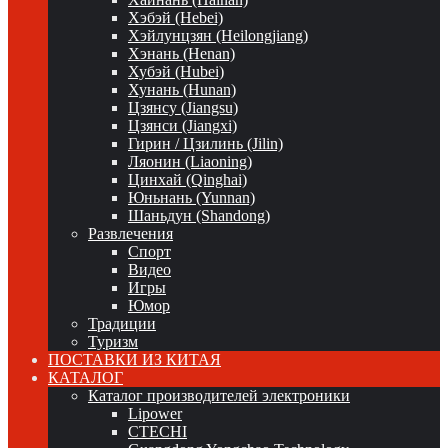
Хэбэй (Hebei)
Хэйлунцзян (Heilongjiang)
Хэнань (Henan)
Хубэй (Hubei)
Хунань (Hunan)
Цзянсу (Jiangsu)
Цзянси (Jiangxi)
Гирин / Цзилинь (Jilin)
Ляонин (Liaoning)
Цинхай (Qinghai)
Юньнань (Yunnan)
Шаньдун (Shandong)
Развлечения
Спорт
Видео
Игры
Юмор
Традиции
Туризм
ПОСТАВКИ ИЗ КИТАЯ
КАТАЛОГ
Каталог производителей электроники
Lipower
CTECHI