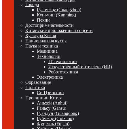
Города
Гуанчжоу (Guangzhou)
Куньмин (Kunming)
Пекин
Достопримечательности
Китайские приложения и соцсети
Культура Китая
Национальная кухня
Наука и техника
Медицина
Технологии
IT-технологии
Искусственный интеллект (ИИ)
Робототехника
Электроника
Образование
Политика
Си Цзиньпин
Провинции Китая
Аньхой (Anhui)
Ганьсу (Gansu)
Гуандун (Guangdong)
Гуйчжоу (Guizhou)
Фуцзянь (Fujian)
Хайнань (Hainan)