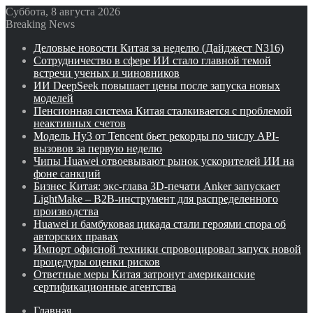
Суббота, 8 августа 2026
Breaking News
Деловые новости Китая за неделю (Дайджест N316)
Сотрудничество в сфере ИИ стало главной темой
встречи ученых и чиновников
ИИ DeepSeek повышает цены после запуска новых
моделей
Пенсионная система Китая сталкивается с проблемой
неактивных счетов
Модель Hy3 от Tencent бьет рекорды по числу API-
вызовов за первую неделю
Чипы Huawei отвоевывают рынок ускорителей ИИ на
фоне санкций
Бизнес Китая: экс-глава 3D-печати Anker запускает
LightMake – B2B-инструмент для распределенного
производства
Huawei и бамбуковая цикада стали героями спора об
авторских правах
Импорт офисной техники спровоцировал запуск новой
процедуры оценки рисков
Ответные меры Китая затронут американские
сертификационные агентства
Главная