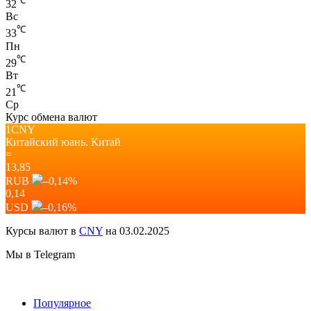
℃
32
Вс
℃
33
Пн
℃
29
Вт
℃
21
Ср
Курс обмена валют
1CNY
Китайский юань.
Китай
=
13,85
RUB
–0,14
%
0,14
USD
–0,16
%
Курсы валют в
CNY
на 03.02.2025
Мы в Telegram
Популярное