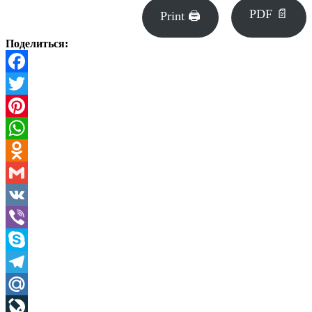
PDF 📄
Print 🖨
Поделиться:
Facebook
Twitter
Pinterest
WhatsApp
Odnoklassniki
Gmail
VK
Viber
Skype
Telegram
Mail.Ru