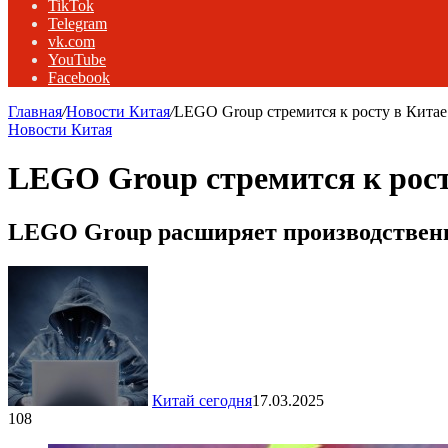
TikTok
Telegram
vk.com
YouTube
Facebook
Главная
/
Новости Китая
/
LEGO Group стремится к росту в Китае
Новости Китая
LEGO Group стремится к росту
LEGO Group расширяет производстве
Китай сегодня
17.03.2025
108