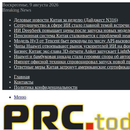
Воскресенье, 9 августа 2026
Breaking News
Деловые новости Китая за неделю (Дайджест N316)
Сотрудничество в сфере ИИ стало главной темой встреч
ИИ DeepSeek повышает цены после запуска новых модел
Пенсионная система Китая сталкивается с проблемой не
Модель Hy3 от Tencent бьет рекорды по числу API-вызов
Чипы Huawei отвоевывают рынок ускорителей ИИ на фо
Бизнес Китая: экс-глава 3D-печати Anker запускает Ligh
Huawei и бамбуковая цикада стали героями спора об авто
Импорт офисной техники спровоцировал запуск новой п
Ответные меры Китая затронут американские сертифика
Главная
Контакты
Политика конфиденциальности
Меню