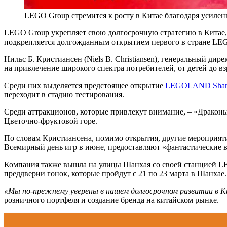
LEGO Group стремится к росту в Китае благодаря усилен
LEGO Group укрепляет свою долгосрочную стратегию в Китае,
подкрепляется долгожданным открытием первого в стране L
Нильс Б. Кристиансен (Niels B. Christiansen), генеральный ди
на привлечение широкого спектра потребителей, от детей до в
Среди них выделяется предстоящее открытие
LEGOLAND Shan
переходит в стадию тестирования.
Среди аттракционов, которые привлекут внимание, – «Дракон
Цветочно-фруктовой горе.
По словам Кристиансена, помимо открытия, другие мероприяти
Всемирный день игр в июне, предоставляют «фантастические 
Компания также вышла на улицы Шанхая со своей станцией LEG
преддверии гонок, которые пройдут с 21 по 23 марта в Шанхае.
«Мы по-прежнему уверены в нашем долгосрочном развитии в 
розничного портфеля и создание бренда на китайском рынке.