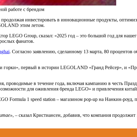
ной работе с брендом
 продолжая инвестировать в инновационные продукты, оптимиза
EGOLAND этим летом.
ректор LEGO Group, сказал: «2025 год – это большой год для наше
зрослых фанатов.
ghai
. Согласно заявлению, сделанному 13 марта, 80 процентов 
ьи горки», первый в истории LEGOLAND «Гранд Рейсер», и «Пр
я, проводимые в течение года, включая кампанию в честь Празд
возможности для оживления бренда LEGO» и привлечения китайс
O Formula 1 speed station – магазином pop-up на Нанкин-роуд,
Китае»
, – сказал Кристиансен, добавив, что компания продолжи