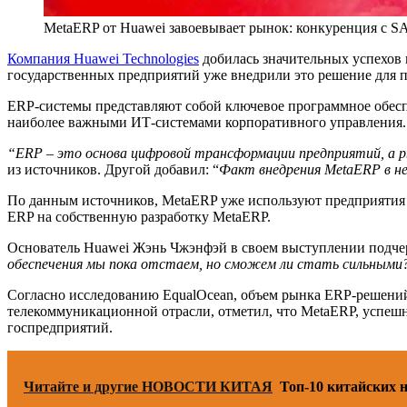
MetaERP от Huawei завоевывает рынок: конкуренция с SA
Компания Huawei Technologies
добилась значительных успехов
государственных предприятий уже внедрили это решение для 
ERP-системы представляют собой ключевое программное обеспе
наиболее важными ИТ-системами корпоративного управления.
“ERP – это основа цифровой трансформации предприятий, а р
из источников. Другой добавил: “
Факт внедрения MetaERP в не
По данным источников, MetaERP уже используют предприятия эн
ERP на собственную разработку MetaERP.
Основатель Huawei Жэнь Чжэнфэй в своем выступлении подчер
обеспечения мы пока отстаем, но сможем ли стать сильным
Согласно исследованию EqualOcean, объем рынка ERP-решений в
телекоммуникационной отрасли, отметил, что MetaERP, успешн
госпредприятий.
Читайте и другие НОВОСТИ КИТАЯ
Топ-10 китайских 