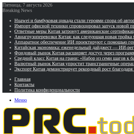
Пятница, 7 августа 2026
Breaking News
Huawei и бамбуковая цикада стали героями спора об авто
Импорт офисной техники спровоцировал запуск новой п
Ответные меры Китая затронут американские сертифика
Авиагрузоперевозки Китая: как следующая новая тройка
Аппаратное обеспечение ИИ проектируют с помощью ге
Китайская экономика: еженедельный дайджест — ИИ-рег
Фондовый рынок Китая расширяет доступ через программ
Средний класс Китая на грани: «Набор из семи шагов к 
Валютный рынок Китая упростит трансграничные операц
Экспорт Китая демонстрирует рекордный рост благодаря
Главная
Контакты
Политика конфиденциальности
Меню