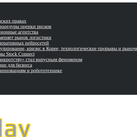
рских правах
роцедуры оценки рисков
ционные агентства
 меняет рынок логистики
неративных нейросетей
улирование, кризис в Корее, технологические прорывы и рыно
ы Stock Connect
банкротству» стал вирусным феноменом
ии для бизнеса
 инновациям и робототехнике