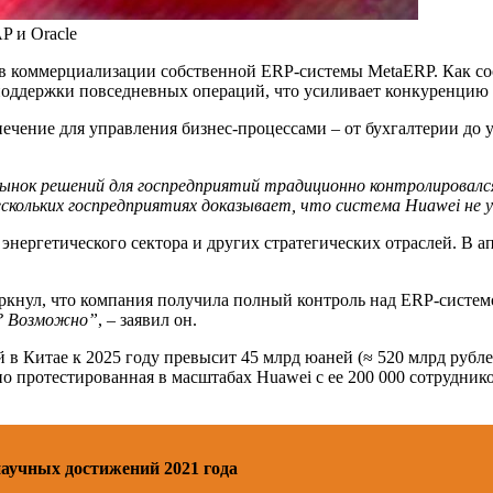
P и Oracle
 в коммерциализации собственной ERP-системы MetaERP. Как с
поддержки повседневных операций, что усиливает конкуренцию 
чение для управления бизнес-процессами – от бухгалтерии до 
ынок решений для госпредприятий традиционно контролировалс
скольких госпредприятиях доказывает, что система Huawei не
ергетического сектора и других стратегических отраслей. В апр
кнул, что компания получила полный контроль над ERP-систем
и? Возможно”
, – заявил он.
 Китае к 2025 году превысит 45 млрд юаней (≈ 520 млрд рублей
о протестированная в масштабах Huawei с ее 200 000 сотрудник
научных достижений 2021 года