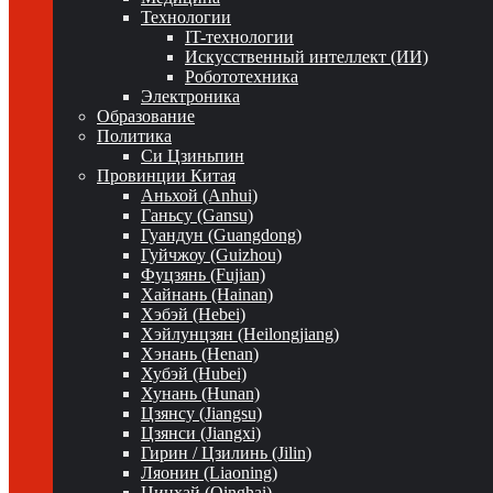
Технологии
IT-технологии
Искусственный интеллект (ИИ)
Робототехника
Электроника
Образование
Политика
Си Цзиньпин
Провинции Китая
Аньхой (Anhui)
Ганьсу (Gansu)
Гуандун (Guangdong)
Гуйчжоу (Guizhou)
Фуцзянь (Fujian)
Хайнань (Hainan)
Хэбэй (Hebei)
Хэйлунцзян (Heilongjiang)
Хэнань (Henan)
Хубэй (Hubei)
Хунань (Hunan)
Цзянсу (Jiangsu)
Цзянси (Jiangxi)
Гирин / Цзилинь (Jilin)
Ляонин (Liaoning)
Цинхай (Qinghai)