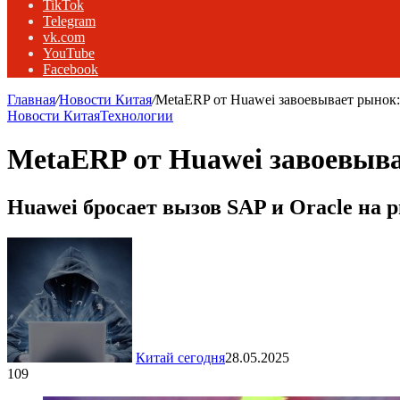
TikTok
Telegram
vk.com
YouTube
Facebook
Главная
/
Новости Китая
/
MetaERP от Huawei завоевывает рынок:
Новости Китая
Технологии
MetaERP от Huawei завоевыва
Huawei бросает вызов SAP и Oracle на
Китай сегодня
28.05.2025
109