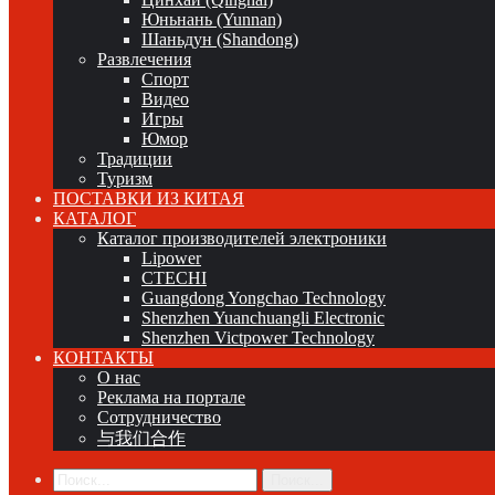
Юньнань (Yunnan)
Шаньдун (Shandong)
Развлечения
Спорт
Видео
Игры
Юмор
Традиции
Туризм
ПОСТАВКИ ИЗ КИТАЯ
КАТАЛОГ
Каталог производителей электроники
Lipower
CTECHI
Guangdong Yongchao Technology
Shenzhen Yuanchuangli Electronic
Shenzhen Victpower Technology
КОНТАКТЫ
О нас
Реклама на портале
Сотрудничество
与我们合作
Поиск...