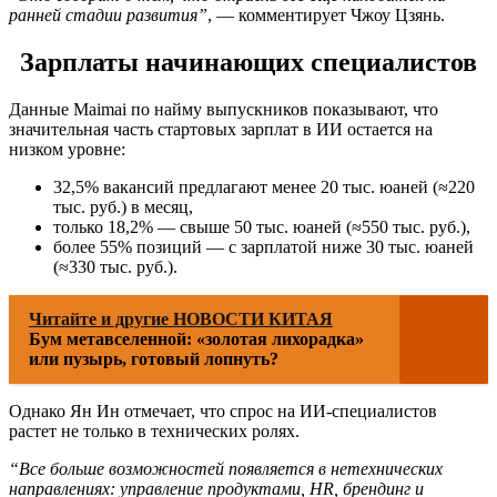
ранней стадии развития”
, — комментирует Чжоу Цзянь.
Зарплаты начинающих специалистов
Данные Maimai по найму выпускников показывают, что
значительная часть стартовых зарплат в ИИ остается на
низком уровне:
32,5% вакансий предлагают менее 20 тыс. юаней (≈220
тыс. руб.) в месяц,
только 18,2% — свыше 50 тыс. юаней (≈550 тыс. руб.),
более 55% позиций — с зарплатой ниже 30 тыс. юаней
(≈330 тыс. руб.).
Читайте и другие НОВОСТИ КИТАЯ
Бум метавселенной: «золотая лихорадка»
или пузырь, готовый лопнуть?
Однако Ян Ин отмечает, что спрос на ИИ-специалистов
растет не только в технических ролях.
“Все больше возможностей появляется в нетехнических
направлениях: управление продуктами, HR, брендинг и