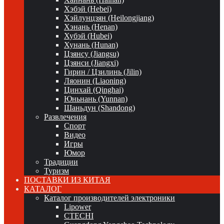
Хэбэй (Hebei)
Хэйлунцзян (Heilongjiang)
Хэнань (Henan)
Хубэй (Hubei)
Хунань (Hunan)
Цзянсу (Jiangsu)
Цзянси (Jiangxi)
Гирин / Цзилинь (Jilin)
Ляонин (Liaoning)
Цинхай (Qinghai)
Юньнань (Yunnan)
Шаньдун (Shandong)
Развлечения
Спорт
Видео
Игры
Юмор
Традиции
Туризм
ПОСТАВКИ ИЗ КИТАЯ
КАТАЛОГ
Каталог производителей электроники
Lipower
CTECHI