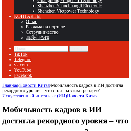
Guangdong Yongchao Technology
Shenzhen Yuanchuangli Electronic
Shenzhen Victpower Technology
КОНТАКТЫ
О нас
Реклама на портале
Сотрудничество
与我们合作
Поиск...
TikTok
Telegram
vk.com
YouTube
Facebook
Главная
/
Новости Китая
/
Мобильность кадров в ИИ достигла
рекордного уровня – что стоит за этим трендом?
Искусственный интеллект (ИИ)
Новости Китая
Мобильность кадров в ИИ
достигла рекордного уровня – что