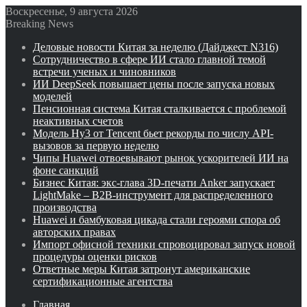
Воскресенье, 9 августа 2026
Breaking News
Деловые новости Китая за неделю (Дайджест N316)
Сотрудничество в сфере ИИ стало главной темой
встречи ученых и чиновников
ИИ DeepSeek повышает цены после запуска новых
моделей
Пенсионная система Китая сталкивается с проблемой
неактивных счетов
Модель Hy3 от Tencent бьет рекорды по числу API-
вызовов за первую неделю
Чипы Huawei отвоевывают рынок ускорителей ИИ на
фоне санкций
Бизнес Китая: экс-глава 3D-печати Anker запускает
LightMake – B2B-инструмент для распределенного
производства
Huawei и бамбуковая цикада стали героями спора об
авторских правах
Импорт офисной техники спровоцировал запуск новой
процедуры оценки рисков
Ответные меры Китая затронут американские
сертификационные агентства
Главная