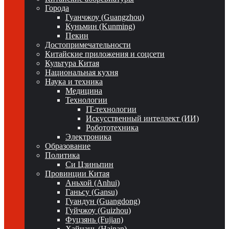
Города
Гуанчжоу (Guangzhou)
Куньмин (Kunming)
Пекин
Достопримечательности
Китайские приложения и соцсети
Культура Китая
Национальная кухня
Наука и техника
Медицина
Технологии
IT-технологии
Искусственный интеллект (ИИ)
Робототехника
Электроника
Образование
Политика
Си Цзиньпин
Провинции Китая
Аньхой (Anhui)
Ганьсу (Gansu)
Гуандун (Guangdong)
Гуйчжоу (Guizhou)
Фуцзянь (Fujian)
Хайнань (Hainan)