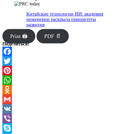
Китайские технологии ИИ: академия
инженерии раскрыла приоритеты
развития
Print 🖨
PDF 📄
Поделиться:
Facebook
Twitter
Pinterest
WhatsApp
Odnoklassniki
Gmail
VK
Viber