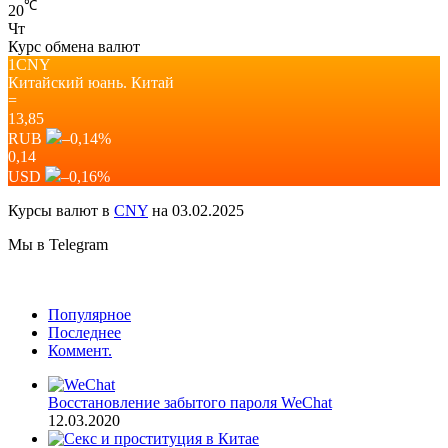
℃
20
Чт
Курс обмена валют
1CNY
Китайский юань.
Китай
=
13,85
RUB
–0,14
%
0,14
USD
–0,16
%
Курсы валют в
CNY
на 03.02.2025
Мы в Telegram
Популярное
Последнее
Коммент.
Восстановление забытого пароля WeChat
12.03.2020